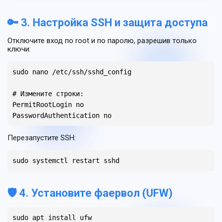
🔑 3. Настройка SSH и защита доступа
Отключите вход по root и по паролю, разрешив только
ключи:
sudo nano /etc/ssh/sshd_config

# Измените строки:

PermitRootLogin no

PasswordAuthentication no
Перезапустите SSH:
sudo systemctl restart sshd
🛡 4. Установите фаервол (UFW)
sudo apt install ufw
