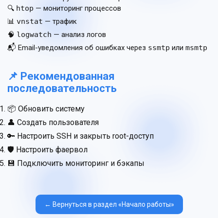
🔍
htop
— мониторинг процессов
📊
vnstat
— трафик
🧠
logwatch
— анализ логов
📬 Email-уведомления об ошибках через
ssmtp
или
msmtp
📌 Рекомендованная
последовательность
📦 Обновить систему
👤 Создать пользователя
🔑 Настроить SSH и закрыть root-доступ
🛡 Настроить фаервол
💾 Подключить мониторинг и бэкапы
← Вернуться в раздел «Начало работы»