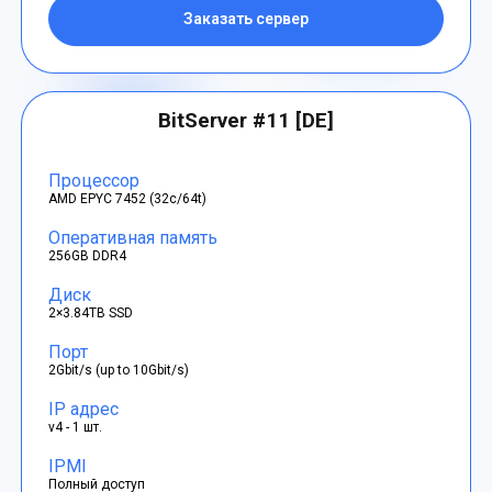
Заказать сервер
BitServer #11 [DE]
Процессор
AMD EPYC 7452 (32c/64t)
Оперативная память
256GB DDR4
Диск
2×3.84TB SSD
Порт
2Gbit/s (up to 10Gbit/s)
IP адрес
v4 - 1 шт.
IPMI
Полный доступ