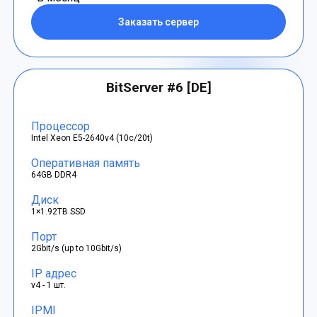
Заказать сервер
BitServer #6 [DE]
Процессор
Intel Xeon E5-2640v4 (10c/20t)
Оперативная память
64GB DDR4
Диск
1×1.92TB SSD
Порт
2Gbit/s (up to 10Gbit/s)
IP адрес
v4 - 1 шт.
IPMI