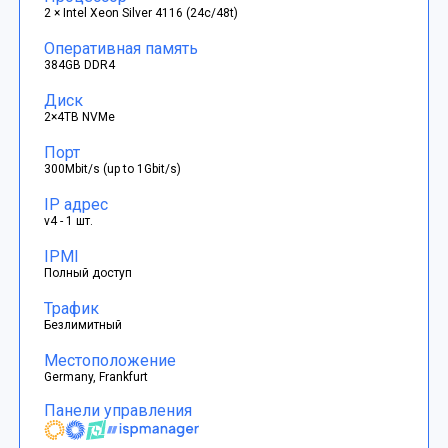
2 × Intel Xeon Silver 4116 (24c/48t)
Оперативная память
384GB DDR4
Диск
2×4TB NVMe
Порт
300Mbit/s (up to 1Gbit/s)
IP адрес
v4 - 1 шт.
IPMI
Полный доступ
Трафик
Безлимитный
Местоположение
Germany, Frankfurt
Панели управления