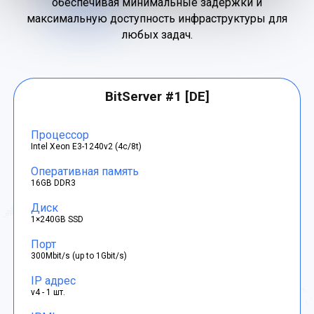
обеспечивая минимальные задержки и
максимальную доступность инфраструктуры для
любых задач.
BitServer #1 [DE]
Процессор
Intel Xeon E3-1240v2 (4c/8t)
Оперативная память
16GB DDR3
Диск
1×240GB SSD
Порт
300Mbit/s (up to 1Gbit/s)
IP адрес
v4 - 1 шт.