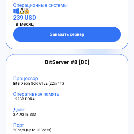
Операционные системы
239 USD
в месяц
Заказать сервер
BitServer #8 [DE]
Процессор
Intel Xeon Gold 6152 (22c/44t)
Оперативная память
192GB DDR4
Диск
2×1.92TB SSD
Порт
2Gbit/s (up to 10Gbit/s)