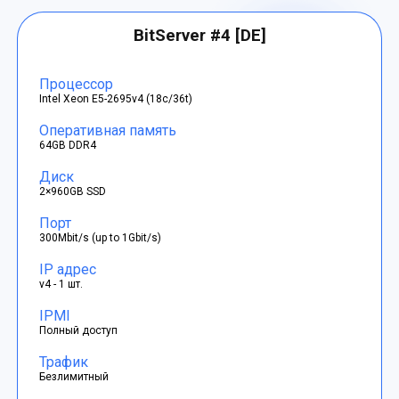
BitServer #4 [DE]
Процессор
Intel Xeon E5-2695v4 (18c/36t)
Оперативная память
64GB DDR4
Диск
2×960GB SSD
Порт
300Mbit/s (up to 1Gbit/s)
IP адрес
v4 - 1 шт.
IPMI
Полный доступ
Трафик
Безлимитный