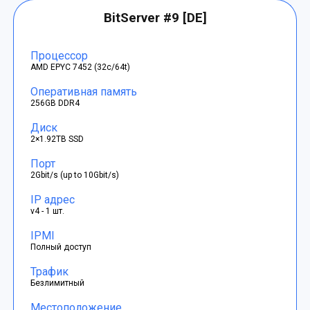
BitServer #9 [DE]
Процессор
AMD EPYC 7452 (32c/64t)
Оперативная память
256GB DDR4
Диск
2×1.92TB SSD
Порт
2Gbit/s (up to 10Gbit/s)
IP адрес
v4 - 1 шт.
IPMI
Полный доступ
Трафик
Безлимитный
Местоположение