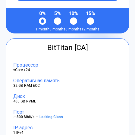
0%
5%
10%
15%
1 month
3 months
6 months
12 months
BitTitan [CA]
Процессор
vCore x24
Оперативная память
32 GB RAM ECC
Диск
400 GB NVME
Порт
~ 800 Mbit/s —
Looking Glass
IP адрес
1 IPv4