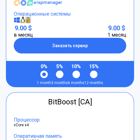
Операционные системы
9.00 $
9.00 $
в месяц
1 месяц
Заказать сервер
0%
5%
10%
15%
1 month
3 months
6 months
12 months
BitBoost [CA]
Процессор
vCore x4
Оперативная память