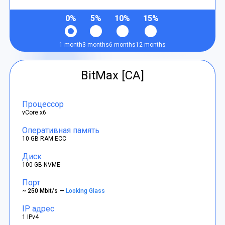
0%
5%
10%
15%
1 month
3 months
6 months
12 months
BitMax [CA]
Процессор
vCore x6
Оперативная память
10 GB RAM ECC
Диск
100 GB NVME
Порт
~ 250 Mbit/s —
Looking Glass
IP адрес
1 IPv4