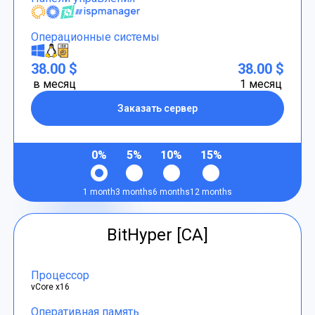
Операционные системы
38.00 $
38.00 $
в месяц
1 месяц
Заказать сервер
0%
5%
10%
15%
1 month
3 months
6 months
12 months
BitHyper [CA]
Процессор
vCore x16
Оперативная память