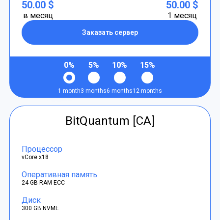
50.00 $
50.00 $
в месяц
1 месяц
Заказать сервер
0%
5%
10%
15%
1 month
3 months
6 months
12 months
BitQuantum [CA]
Процессор
vCore x18
Оперативная память
24 GB RAM ECC
Диск
300 GB NVME