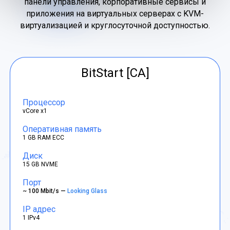
панели управления, корпоративные сервисы и
приложения на виртуальных серверах с KVM-
виртуализацией и круглосуточной доступностью.
BitStart [CA]
Процессор
vCore x1
Оперативная память
1 GB RAM ECC
Диск
15 GB NVME
Порт
~ 100 Mbit/s —
Looking Glass
IP адрес
1 IPv4