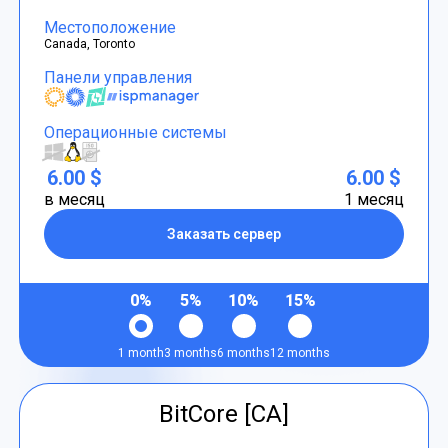
Местоположение
Canada, Toronto
Панели управления
Операционные системы
6.00 $
6.00 $
в месяц
1 месяц
Заказать сервер
0%
5%
10%
15%
1 month
3 months
6 months
12 months
BitCore [CA]