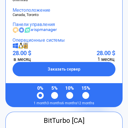
Местоположение
Canada, Toronto
Панели управления
Операционные системы
28.00 $
28.00 $
в месяц
1 месяц
Заказать сервер
0%
5%
10%
15%
1 month
3 months
6 months
12 months
BitTurbo [CA]