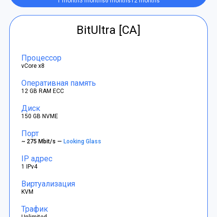
1 month
3 months
6 months
12 months
BitUltra [CA]
Процессор
vCore x8
Оперативная память
12 GB RAM ECC
Диск
150 GB NVME
Порт
~ 275 Mbit/s —
Looking Glass
IP адрес
1 IPv4
Виртуализация
KVM
Трафик
Unlimited