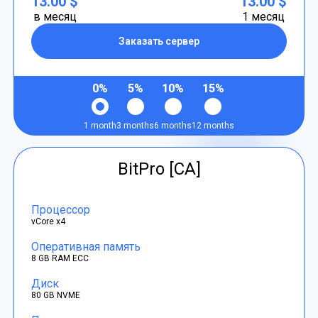
13.00 $
13.00 $
в месяц
1 месяц
Заказать сервер
0%
5%
10%
15%
1 month
3 months
6 months
12 months
BitPro [CA]
Процессор
vCore x4
Оперативная память
8 GB RAM ECC
Диск
80 GB NVME