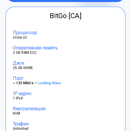
BitGo [CA]
Процессор
vCore x2
Оперативная память
2 GB RAM ECC
Диск
25 GB NVME
Порт
~ 125 Mbit/s —
Looking Glass
IP адрес
1 IPv4
Виртуализация
KVM
Трафик
Unlimited