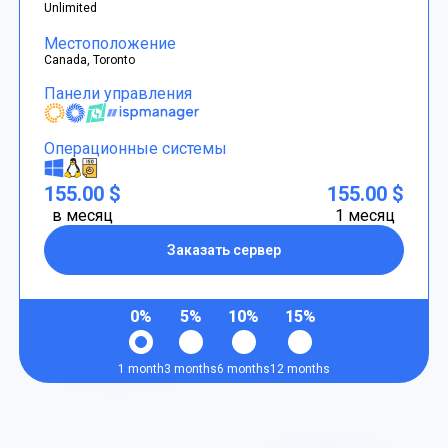
Unlimited
Местоположение
Canada, Toronto
Панели управления
Операционные системы
155.00 $
155.00 $
в месяц
1 месяц
Заказать сервер
0%
5%
10%
15%
1 month
3 months
6 months
12 months