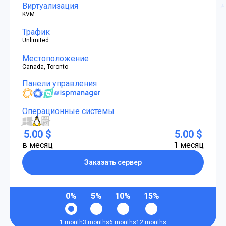
Виртуализация
KVM
Трафик
Unlimited
Местоположение
Canada, Toronto
Панели управления
Операционные системы
5.00 $
5.00 $
в месяц
1 месяц
Заказать сервер
0%
5%
10%
15%
1 month
3 months
6 months
12 months