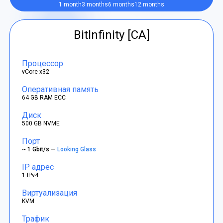
1 month
3 months
6 months
12 months
BitInfinity [CA]
Процессор
vCore x32
Оперативная память
64 GB RAM ECC
Диск
500 GB NVME
Порт
~ 1 Gbit/s —
Looking Glass
IP адрес
1 IPv4
Виртуализация
KVM
Трафик