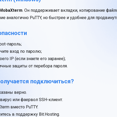
MobaXterm
. Он поддерживает вкладки, копирование файл
е аналогично PuTTY, но быстрее и удобнее для продвинут
опасности
oot-пароль;
чите вход по паролю;
его IP (если знаете его заранее);
гичные защиты от перебора пароля.
 получается подключиться?
указаны верно.
тивирус или фаервол SSH-клиент.
term вместо PuTTY.
итесь в поддержку Bit.Hosting.