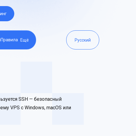
инг
ы
Правила
Ещё
Русский
льзуется SSH — безопасный
шему VPS с Windows, macOS или