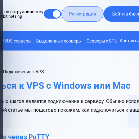
ы по сотрудничеству
Регистрация
Войти в билл
@bit.hotsing
Контакт
S/VDS серверы
Выделенные серверы
Серверы с GPU
› Подключение к VPS
ься к VPS с Windows или Mac
вых шагов является подключение к серверу. Обычно испо
этой статье мы пошагово покажем, как подключиться к ва
ws через PuTTY