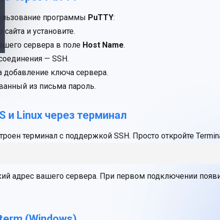
пользование программы
PuTTY
:
 сайта
и установите.
вашего сервера в поле
Host Name
.
п соединения — SSH.
а добавление ключа сервера.
ванный из письма пароль.
 и Linux через терминал
строен терминал с поддержкой SSH. Просто откройте Termin
кий адрес вашего сервера. При первом подключении появ
term (Windows)