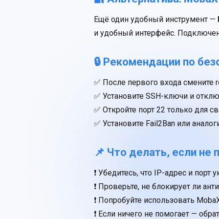
Ещё один удобный инструмент —
и удобный интерфейс. Подключени
🔒 Рекомендации по без
✅ После первого входа смените r
✅ Установите SSH-ключи и отклю
✅ Откройте порт 22 только для сво
✅ Установите Fail2Ban или анало
📌 Что делать, если не
❗ Убедитесь, что IP-адрес и порт 
❗ Проверьте, не блокирует ли ан
❗ Попробуйте использовать MobaX
❗ Если ничего не помогает — обрат