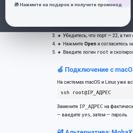
🎁 Нажмите на подарок и получите промокод
Самый популярный способ — ис
🔸 Скачайте PuTTY с
официального
🔸 Откройте PuTTY и введите IP 
🔸 Убедитесь, что порт — 22, а ти
🔸 Нажмите
Open
и согласитесь н
🔸 Введите логин
root
и скопиро
🍏 Подключение с macOS
На системах macOS и Linux уже в
ssh root@IP_АДРЕС
Замените
IP_АДРЕС
на фактичес
— введите
yes
, затем — пароль.
🔐 Альтернатива: MobaX