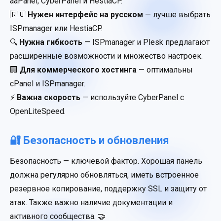
aaPanel, CyberPanel и HestiaCP.
🇷🇺
Нужен интерфейс на русском
— лучше выбрать
ISPmanager или HestiaCP.
🔍
Нужна гибкость
— ISPmanager и Plesk предлагают
расширенные возможности и множество настроек.
🏢
Для коммерческого хостинга
— оптимальны
cPanel и ISPmanager.
⚡
Важна скорость
— используйте CyberPanel с
OpenLiteSpeed.
🔐 Безопасность и обновления
Безопасность — ключевой фактор. Хорошая панель
должна регулярно обновляться, иметь встроенное
резервное копирование, поддержку SSL и защиту от
атак. Также важно наличие документации и
активного сообщества. 🤝