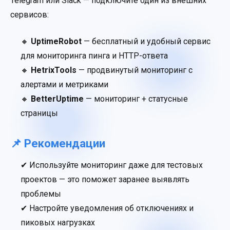
Telegram или Slack — подключите один из внешних
сервисов:
🔸
UptimeRobot
— бесплатный и удобный сервис
для мониторинга пинга и HTTP-ответа
🔸
HetrixTools
— продвинутый мониторинг с
алертами и метриками
🔸
BetterUptime
— мониторинг + статусные
страницы
📌 Рекомендации
✔ Используйте мониторинг даже для тестовых
проектов — это поможет заранее выявлять
проблемы
✔ Настройте уведомления об отключениях и
пиковых нагрузках