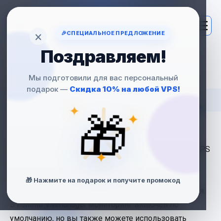
×
🎉
СПЕЦИАЛЬНОЕ ПРЕДЛОЖЕНИЕ
Поздравляем!
Мы подготовили для вас персональный
Главная
›
База знаний
›
Мониторинг
› Включение
мониторинга сервера
подарок —
Скидка 10% на любой VPS!
📊 Как включить мониторинг
🎁
✦
✦
сервера
Мониторинг позволяет отслеживать доступность VPS
✦
и нагрузку на ресурсы: CPU, RAM, диск, сетевые
соединения. Это важно для поддержания
🎁 Нажмите на подарок и получите промокод
стабильности работы вашего сайта или приложения.
В панели VMmanager мониторинг включён по
умолчанию, но вы также можете использовать