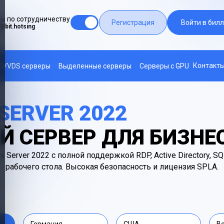
ы по сотрудничеству
Регистрация
Войти в билл
@bit.hotsing
Контакт
S/VDS серверы
Выделенные серверы
Серверы с GPU
SERVER 2022
Й СЕРВЕР ДЛЯ БИЗНЕ
 Server 2022 с полной поддержкой RDP, Active Directory, S
рабочего стола. Высокая безопасность и лицензия SPLA.