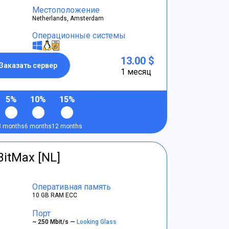
Местоположение
Netherlands, Amsterdam
Операционные системы
13.00 $
Заказать сервер
1 месяц
5%
10%
15%
3 months
6 months
12 months
BitMax [NL]
Оперативная память
10 GB RAM ECC
Порт
~ 250 Mbit/s —
Looking Glass