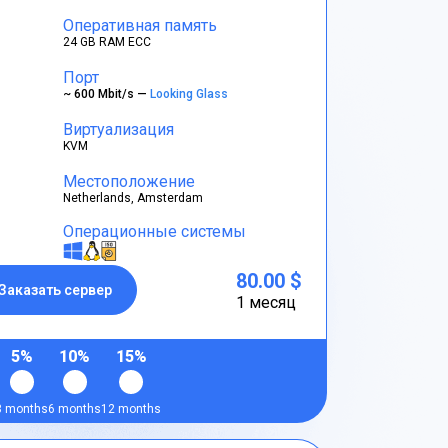
Оперативная память
24 GB RAM ECC
Порт
~ 600 Mbit/s —
Looking Glass
Виртуализация
KVM
Местоположение
Netherlands, Amsterdam
Операционные системы
80.00 $
Заказать сервер
1 месяц
5%
10%
15%
3 months
6 months
12 months