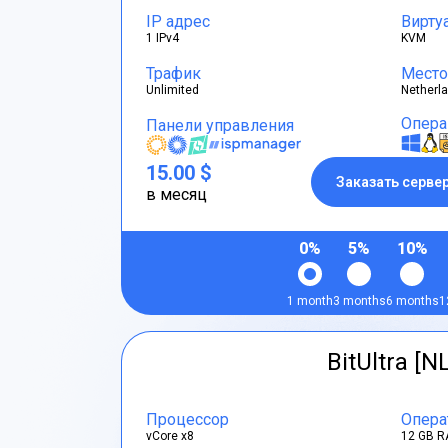
IP адрес
Вирту
1 IPv4
KVM
Трафик
Место
Unlimited
Netherl
Опера
Панели управления
15.00 $
Заказать серве
в месяц
0%
5%
10%
1 month
3 months
6 months
1
BitUltra [N
Процессор
Опера
vCore x8
12 GB R