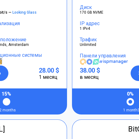
Диск
bit/s —
Looking Glass
170 GB NVME
ализация
IP адрес
1 IPv4
положение
Трафик
ands, Amsterdam
Unlimited
ционные системы
Панели управления
28.00 $
38.00 $
р
1 месяц
в месяц
15%
0%
2 months
1 month
L]
Bi