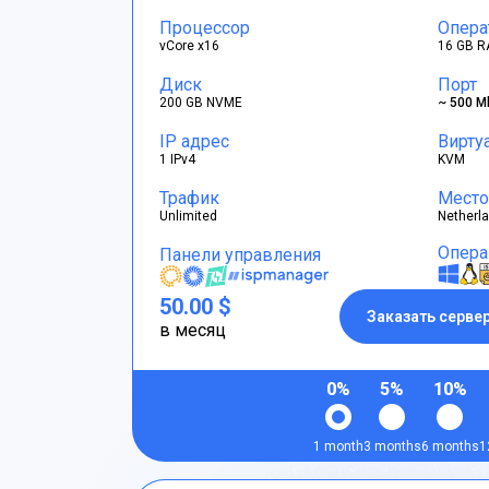
Процессор
Опера
vCore x16
16 GB R
Диск
Порт
200 GB NVME
~ 500 M
IP адрес
Вирту
1 IPv4
KVM
Трафик
Место
Unlimited
Netherl
Опера
Панели управления
50.00 $
Заказать серве
в месяц
0%
5%
10%
1 month
3 months
6 months
1