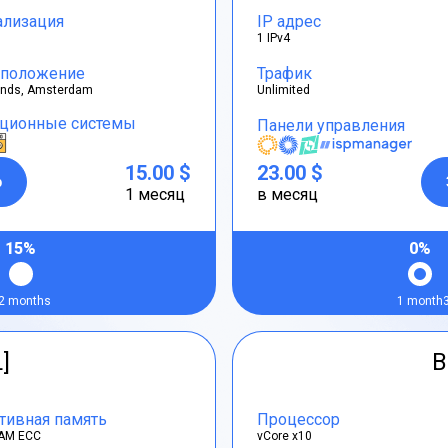
ализация
IP адрес
1 IPv4
положение
Трафик
ands, Amsterdam
Unlimited
ционные системы
Панели управления
15.00 $
23.00 $
р
1 месяц
в месяц
15%
0%
2 months
1 month
L]
B
тивная память
Процессор
AM ECC
vCore x10