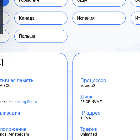
Германия
США
В
Канада
Испания
И
Польша
L]
тивная память
Процессор
M ECC
vCore x2
Диск
bit/s —
Looking Glass
25 GB NVME
ализация
IP адрес
1 IPv4
положение
Трафик
ands, Amsterdam
Unlimited