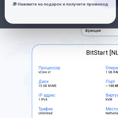
Нидерланды
🎁 Нажмите на подарок и получите промокод
Швейцария
Франция
BitStart [N
Процессор
Опера
vCore x1
1 GB RA
Диск
Порт
15 GB NVME
~ 100 M
IP адрес
Вирту
1 IPv4
KVM
Трафик
Место
Unlimited
Netherl