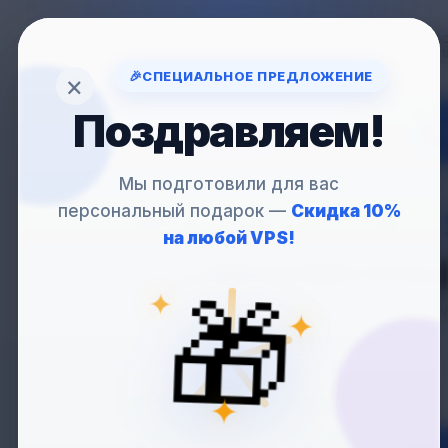
Вопрос
support
🎉
СПЕЦИАЛЬНОЕ ПРЕДЛОЖЕНИЕ
×
Поздравляем!
VP
Мы подготовили для вас
персональный подарок —
Скидка 10%
VPS
С WINDOWS 
на любой VPS!
— СОВРЕМЕННЫ
✦
🎁
✦
Новая версия Windows
✦