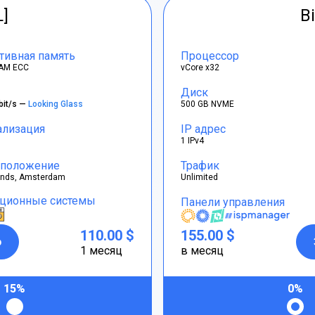
L]
Bi
тивная память
Процессор
AM ECC
vCore x32
Диск
bit/s —
Looking Glass
500 GB NVME
ализация
IP адрес
1 IPv4
положение
Трафик
ands, Amsterdam
Unlimited
ционные системы
Панели управления
110.00 $
155.00 $
р
1 месяц
в месяц
15%
0%