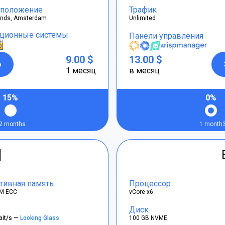
положение
Трафик
ands, Amsterdam
Unlimited
ционные системы
Панели управления
9.00 $
13.00 $
р
1 месяц
в месяц
15%
0%
2 months
1 month
]
тивная память
Процессор
M ECC
vCore x6
Диск
bit/s —
Looking Glass
100 GB NVME