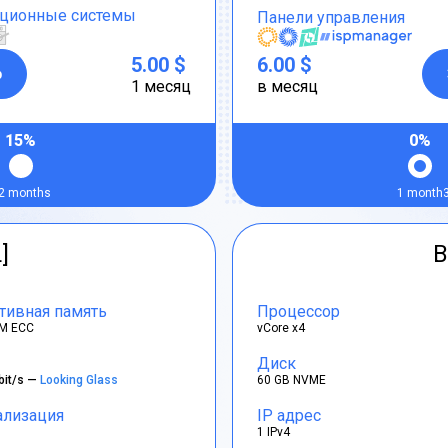
ционные системы
Панели управления
5.00 $
6.00 $
р
1 месяц
в месяц
15%
0%
2 months
1 month
]
B
тивная память
Процессор
M ECC
vCore x4
Диск
bit/s —
Looking Glass
60 GB NVME
ализация
IP адрес
1 IPv4