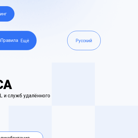
инг
ы
Правила
Ещё
Русский
СА
QL и служб удалённого