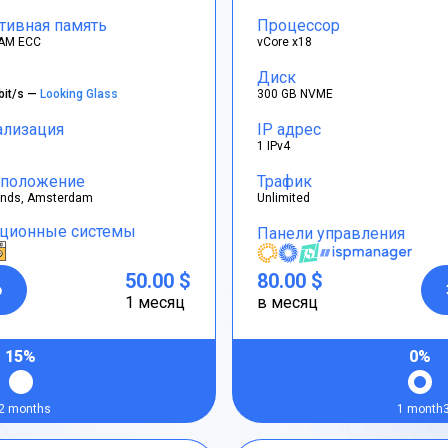
тивная память
Процессор
AM ECC
vCore x18
Диск
bit/s —
Looking Glass
300 GB NVME
ализация
IP адрес
1 IPv4
положение
Трафик
ands, Amsterdam
Unlimited
ционные системы
Панели управления
50.00 $
80.00 $
р
1 месяц
в месяц
15%
0%
2 months
1 month