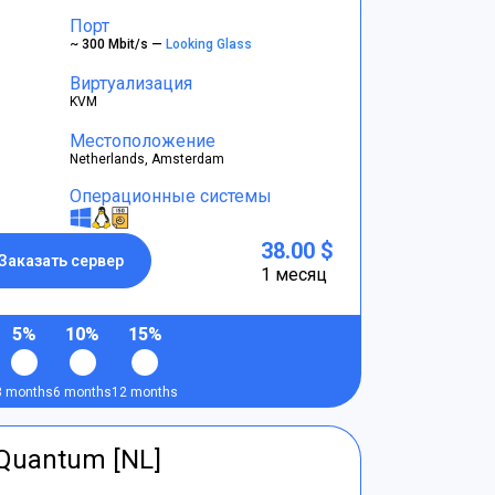
Порт
~ 300 Mbit/s —
Looking Glass
Виртуализация
KVM
Местоположение
Netherlands, Amsterdam
Операционные системы
38.00 $
Заказать сервер
1 месяц
5%
10%
15%
3 months
6 months
12 months
tQuantum [NL]