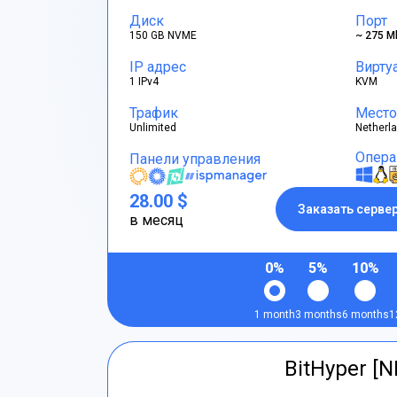
Диск
Порт
150 GB NVME
~ 275 M
IP адрес
Вирту
1 IPv4
KVM
Трафик
Место
Unlimited
Netherl
Опера
Панели управления
28.00 $
Заказать серве
в месяц
0%
5%
10%
1 month
3 months
6 months
1
BitHyper [N