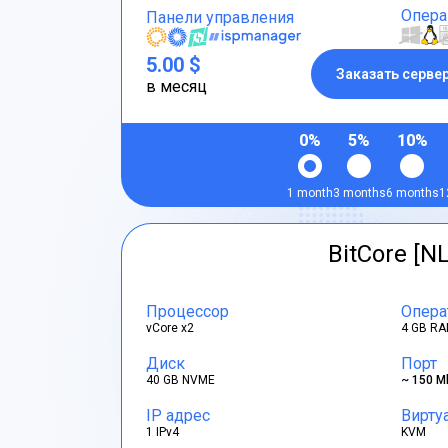
Опера
Панели управления
5.00 $
Заказать серве
в месяц
0%
5%
10%
1 month
3 months
6 months
1
BitCore [NL
Процессор
Опера
vCore x2
4 GB RA
Диск
Порт
40 GB NVME
~ 150 M
IP адрес
Вирту
1 IPv4
KVM