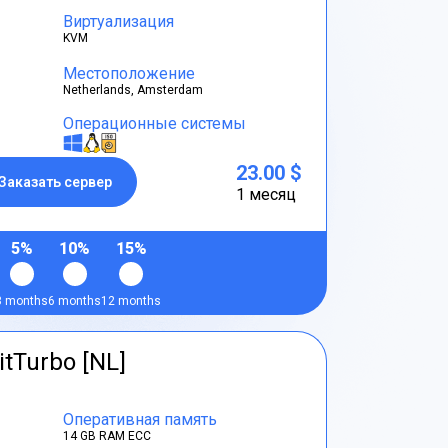
Виртуализация
KVM
Местоположение
Netherlands, Amsterdam
Операционные системы
23.00 $
Заказать сервер
1 месяц
5%
10%
15%
3 months
6 months
12 months
itTurbo [NL]
Оперативная память
14 GB RAM ECC