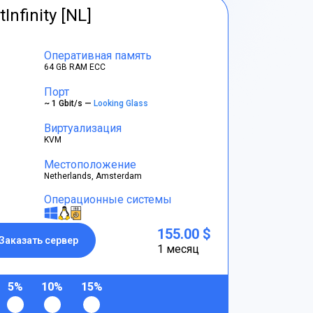
tInfinity [NL]
Оперативная память
64 GB RAM ECC
Порт
~ 1 Gbit/s —
Looking Glass
Виртуализация
KVM
Местоположение
Netherlands, Amsterdam
Операционные системы
155.00 $
Заказать сервер
1 месяц
5%
10%
15%