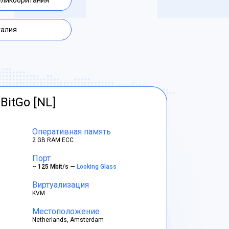
еликобритания
талия
BitGo [NL]
Оперативная память
2 GB RAM ECC
Порт
~ 125 Mbit/s —
Looking Glass
Виртуализация
KVM
Местоположение
Netherlands, Amsterdam