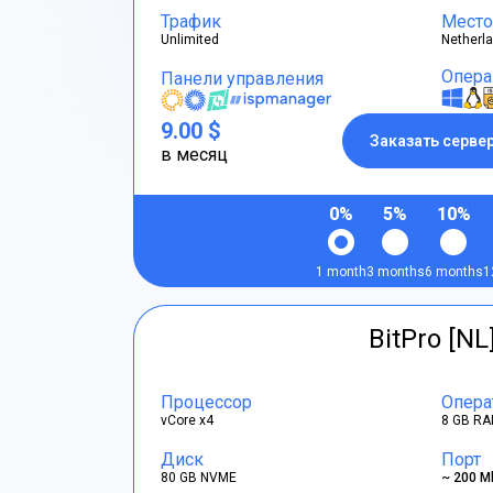
Трафик
Место
Unlimited
Netherl
Опера
Панели управления
9.00 $
Заказать серве
в месяц
0%
5%
10%
1 month
3 months
6 months
1
BitPro [NL
Процессор
Опера
vCore x4
8 GB RA
Диск
Порт
80 GB NVME
~ 200 M