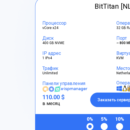
BitTitan [N
Процессор
Опера
vCore x24
32 GB R
Диск
Порт
400 GB NVME
~ 800 M
IP адрес
Вирту
1 IPv4
KVM
Трафик
Место
Unlimited
Netherl
Опера
Панели управления
110.00 $
Заказать серве
в месяц
0%
5%
10%