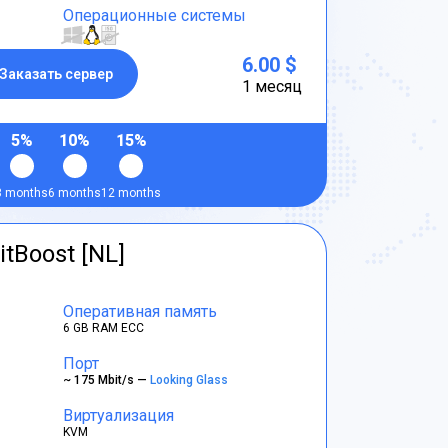
Операционные системы
6.00 $
Заказать сервер
1 месяц
5%
10%
15%
3 months
6 months
12 months
itBoost [NL]
Оперативная память
6 GB RAM ECC
Порт
~ 175 Mbit/s —
Looking Glass
Виртуализация
KVM