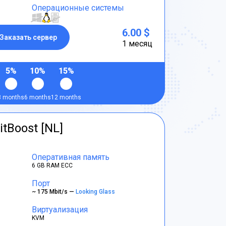
Операционные системы
6.00 $
Заказать сервер
1 месяц
5%
10%
15%
3 months
6 months
12 months
itBoost [NL]
Оперативная память
6 GB RAM ECC
Порт
~ 175 Mbit/s —
Looking Glass
Виртуализация
KVM