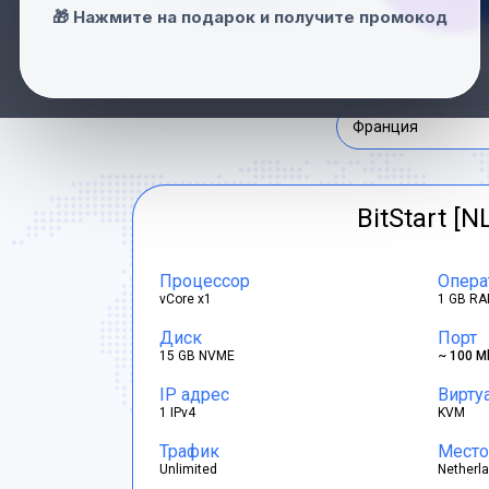
Нидерланды
🎁 Нажмите на подарок и получите промокод
Швейцария
Франция
BitStart [N
Процессор
Опера
vCore x1
1 GB RA
Диск
Порт
15 GB NVME
~ 100 M
IP адрес
Вирту
1 IPv4
KVM
Трафик
Место
Unlimited
Netherl