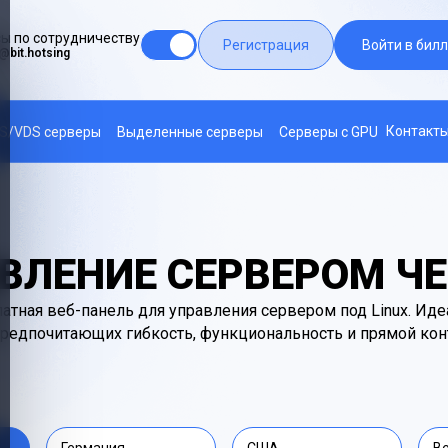
ы по сотрудничеству
Регистрация
Войти в билл
@bit.hotsing
Контакт
S/VDS серверы
Выделенные серверы
Серверы с GPU
ВЛЕНИЕ СЕРВЕРОМ ЧЕ
латная веб-панель для управления сервером под Linux. Иде
редпочитающих гибкость, функциональность и прямой кон