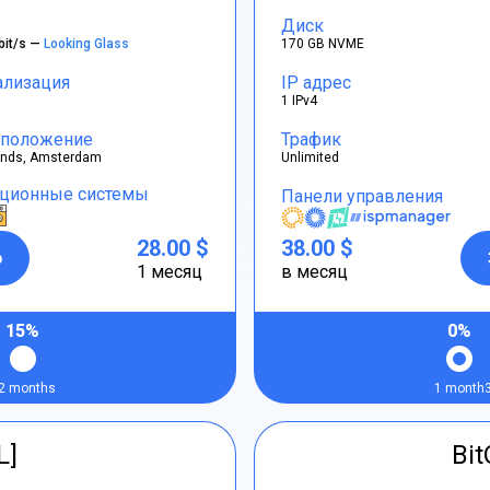
Диск
bit/s —
Looking Glass
170 GB NVME
ализация
IP адрес
1 IPv4
положение
Трафик
ands, Amsterdam
Unlimited
ционные системы
Панели управления
28.00 $
38.00 $
р
1 месяц
в месяц
15%
0%
2 months
1 month
L]
Bi