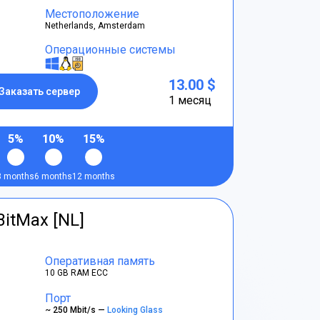
Местоположение
Netherlands, Amsterdam
Операционные системы
13.00 $
Заказать сервер
1 месяц
5%
10%
15%
3 months
6 months
12 months
BitMax [NL]
Оперативная память
10 GB RAM ECC
Порт
~ 250 Mbit/s —
Looking Glass