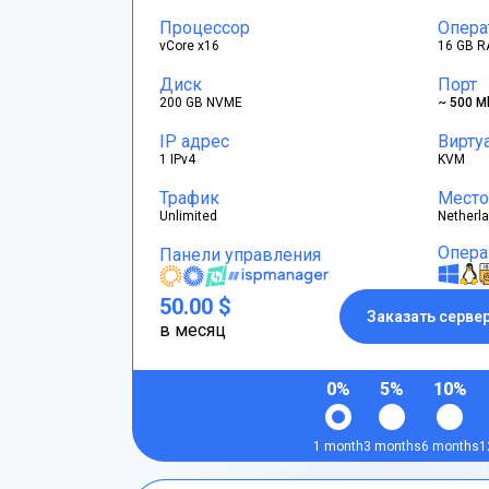
Процессор
Опера
vCore x16
16 GB R
Диск
Порт
200 GB NVME
~ 500 M
IP адрес
Вирту
1 IPv4
KVM
Трафик
Место
Unlimited
Netherl
Опера
Панели управления
50.00 $
Заказать серве
в месяц
0%
5%
10%
1 month
3 months
6 months
1