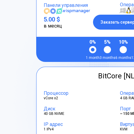
Опера
Панели управления
5.00 $
Заказать серве
в месяц
0%
5%
10%
1 month
3 months
6 months
1
BitCore [NL
Процессор
Опера
vCore x2
4 GB RA
Диск
Порт
40 GB NVME
~ 150 M
IP адрес
Вирту
1 IPv4
KVM