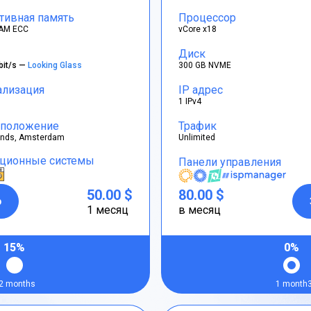
тивная память
Процессор
AM ECC
vCore x18
Диск
bit/s —
Looking Glass
300 GB NVME
ализация
IP адрес
1 IPv4
положение
Трафик
ands, Amsterdam
Unlimited
ционные системы
Панели управления
50.00 $
80.00 $
р
1 месяц
в месяц
15%
0%
2 months
1 month