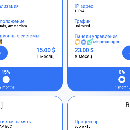
ализация
IP адрес
1 IPv4
положение
Трафик
ands, Amsterdam
Unlimited
ционные системы
Панели управления
15.00 $
23.00 $
р
1 месяц
в месяц
15%
0%
2 months
1 month
L]
B
тивная память
Процессор
AM ECC
vCore x10