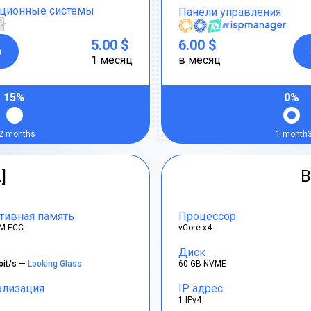
ционные системы
Панели управления
5.00 $
6.00 $
р
1 месяц
в месяц
15%
0%
2 months
1 month
]
B
тивная память
Процессор
M ECC
vCore x4
Диск
bit/s —
Looking Glass
60 GB NVME
ализация
IP адрес
1 IPv4