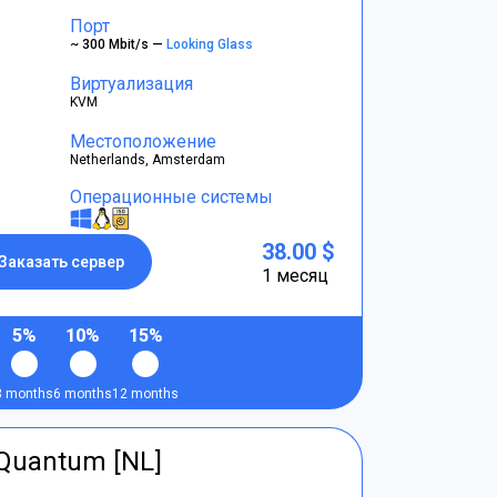
Порт
~ 300 Mbit/s —
Looking Glass
Виртуализация
KVM
Местоположение
Netherlands, Amsterdam
Операционные системы
38.00 $
Заказать сервер
1 месяц
5%
10%
15%
3 months
6 months
12 months
tQuantum [NL]