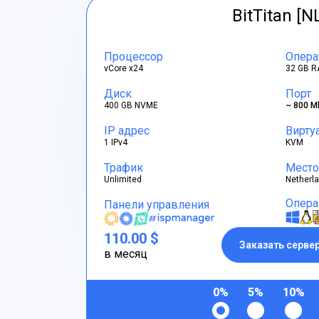
BitTitan [N
Процессор
Опера
vCore x24
32 GB R
Диск
Порт
400 GB NVME
~ 800 M
IP адрес
Вирту
1 IPv4
KVM
Трафик
Место
Unlimited
Netherl
Опера
Панели управления
110.00 $
Заказать серве
в месяц
0%
5%
10%