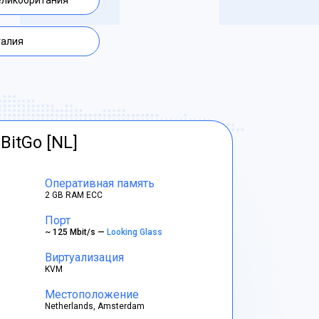
еликобритания
талия
BitGo [NL]
Оперативная память
2 GB RAM ECC
Порт
~ 125 Mbit/s —
Looking Glass
Виртуализация
KVM
Местоположение
Netherlands, Amsterdam