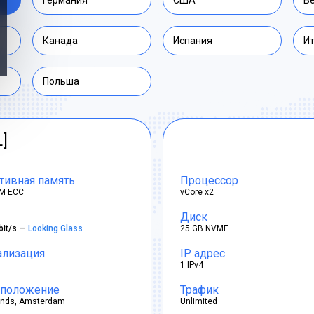
Германия
США
В
Канада
Испания
И
Польша
L]
тивная память
Процессор
M ECC
vCore x2
Диск
bit/s —
Looking Glass
25 GB NVME
ализация
IP адрес
1 IPv4
положение
Трафик
ands, Amsterdam
Unlimited