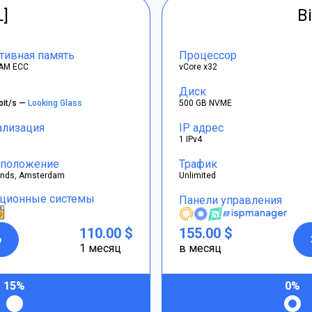
L]
Bi
тивная память
Процессор
AM ECC
vCore x32
Диск
bit/s —
Looking Glass
500 GB NVME
ализация
IP адрес
1 IPv4
положение
Трафик
ands, Amsterdam
Unlimited
ционные системы
Панели управления
110.00 $
155.00 $
р
1 месяц
в месяц
15%
0%