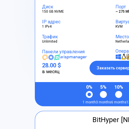
Диск
Порт
150 GB NVME
~ 275 M
IP адрес
Вирту
1 IPv4
KVM
Трафик
Место
Unlimited
Netherl
Опера
Панели управления
28.00 $
Заказать серве
в месяц
0%
5%
10%
1 month
3 months
6 months
1
BitHyper [N