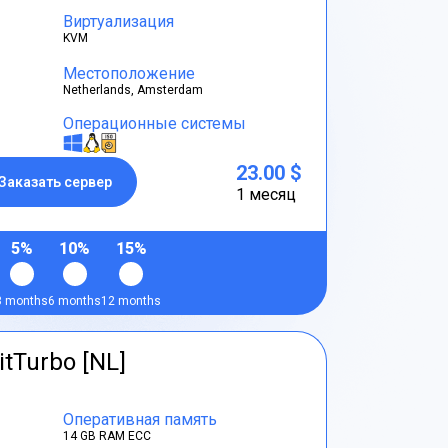
Виртуализация
KVM
Местоположение
Netherlands, Amsterdam
Операционные системы
23.00 $
Заказать сервер
1 месяц
5%
10%
15%
3 months
6 months
12 months
itTurbo [NL]
Оперативная память
14 GB RAM ECC