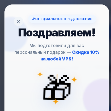
Вопрос
support
🎉
СПЕЦИАЛЬНОЕ ПРЕДЛОЖЕНИЕ
×
Поздравляем!
VP
Мы подготовили для вас
персональный подарок —
Скидка 10%
VPS
С WEBMIN
на любой VPS!
— ПОЛНОЕ УПРА
✦
🎁
Webmin — это бесп
✦
администраторов, п
✦