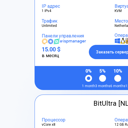
IP адрес
Вирту
1 IPv4
KVM
Трафик
Место
Unlimited
Netherl
Опера
Панели управления
15.00 $
Заказать серве
в месяц
0%
5%
10%
1 month
3 months
6 months
1
BitUltra [N
Процессор
Опера
vCore x8
12 GB R