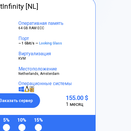
tInfinity [NL]
Оперативная память
64 GB RAM ECC
Порт
~ 1 Gbit/s —
Looking Glass
Виртуализация
KVM
Местоположение
Netherlands, Amsterdam
Операционные системы
155.00 $
Заказать сервер
1 месяц
5%
10%
15%