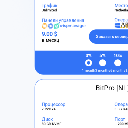
Трафик
Место
Unlimited
Netherl
Опера
Панели управления
9.00 $
Заказать серве
в месяц
0%
5%
10%
1 month
3 months
6 months
1
BitPro [NL
Процессор
Опера
vCore x4
8 GB RA
Диск
Порт
80 GB NVME
~ 200 M