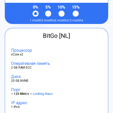
0%
5%
10%
15%
1 month
3 months
6 months
12 months
BitGo [NL]
Процессор
vCore x2
Оперативная память
2 GB RAM ECC
Диск
25 GB NVME
Порт
~ 125 Mbit/s —
Looking Glass
IP адрес
1 IPv4