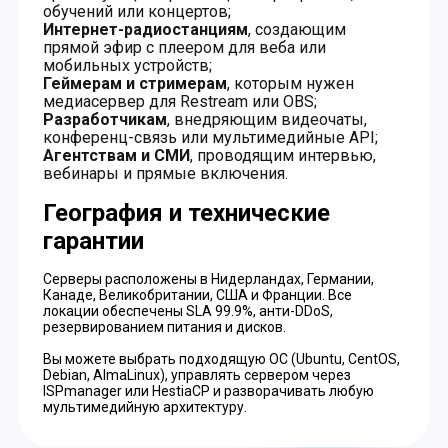
обучений или концертов;
Интернет-радиостанциям
, создающим
прямой эфир с плеером для веба или
мобильных устройств;
Геймерам и стримерам
, которым нужен
медиасервер для Restream или OBS;
Разработчикам
, внедряющим видеочаты,
конференц-связь или мультимедийные API;
Агентствам и СМИ
, проводящим интервью,
вебинары и прямые включения.
География и технические
гарантии
Серверы расположены в Нидерландах, Германии,
Канаде, Великобритании, США и Франции. Все
локации обеспечены SLA 99.9%, анти-DDoS,
резервированием питания и дисков.
Вы можете выбрать подходящую ОС (Ubuntu, CentOS,
Debian, AlmaLinux), управлять сервером через
ISPmanager или HestiaCP и разворачивать любую
мультимедийную архитектуру.