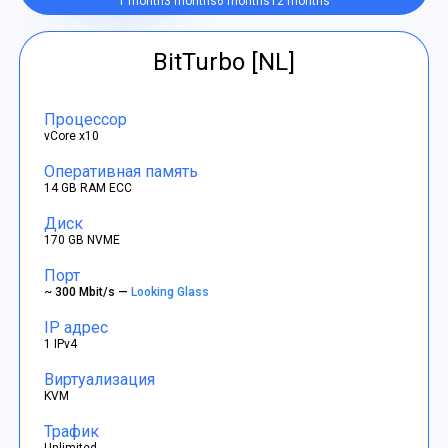
1 month
3 months
6 months
12 months
BitTurbo [NL]
Процессор
vCore x10
Оперативная память
14 GB RAM ECC
Диск
170 GB NVME
Порт
~ 300 Mbit/s —
Looking Glass
IP адрес
1 IPv4
Виртуализация
KVM
Трафик
Unlimited