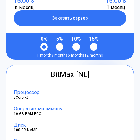
15.00 $
15.00 $
в месяц
1 месяц
Заказать сервер
0%
5%
10%
15%
1 month
3 months
6 months
12 months
BitMax [NL]
Процессор
vCore x6
Оперативная память
10 GB RAM ECC
Диск
100 GB NVME