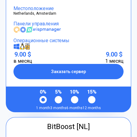
Местоположение
Netherlands, Amsterdam
Панели управления
Операционные системы
9.00 $
9.00 $
в месяц
1 месяц
Заказать сервер
0%
5%
10%
15%
1 month
3 months
6 months
12 months
BitBoost [NL]