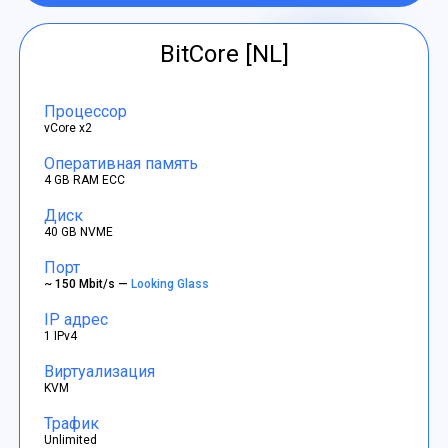
BitCore [NL]
Процессор
vCore x2
Оперативная память
4 GB RAM ECC
Диск
40 GB NVME
Порт
~ 150 Mbit/s —
Looking Glass
IP адрес
1 IPv4
Виртуализация
KVM
Трафик
Unlimited