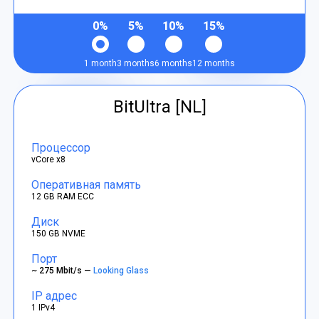
0%
5%
10%
15%
1 month
3 months
6 months
12 months
BitUltra [NL]
Процессор
vCore x8
Оперативная память
12 GB RAM ECC
Диск
150 GB NVME
Порт
~ 275 Mbit/s —
Looking Glass
IP адрес
1 IPv4