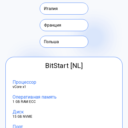
Италия
Франция
Польша
BitStart [NL]
Процессор
vCore x1
Оперативная память
1 GB RAM ECC
Диск
15 GB NVME
Порт