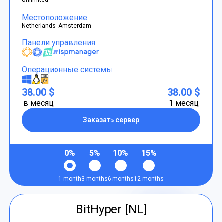
Местоположение
Netherlands, Amsterdam
Панели управления
Операционные системы
38.00 $
38.00 $
в месяц
1 месяц
Заказать сервер
0%
5%
10%
15%
1 month
3 months
6 months
12 months
BitHyper [NL]