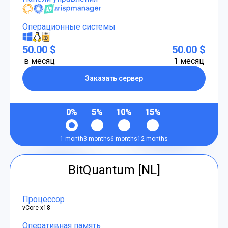
Операционные системы
50.00 $
50.00 $
в месяц
1 месяц
Заказать сервер
0%
5%
10%
15%
1 month
3 months
6 months
12 months
BitQuantum [NL]
Процессор
vCore x18
Оперативная память