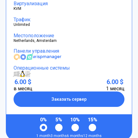
Виртуализация
KVM
Трафик
Unlimited
Местоположение
Netherlands, Amsterdam
Панели управления
Операционные системы
6.00 $
6.00 $
в месяц
1 месяц
Заказать сервер
0%
5%
10%
15%
1 month
3 months
6 months
12 months