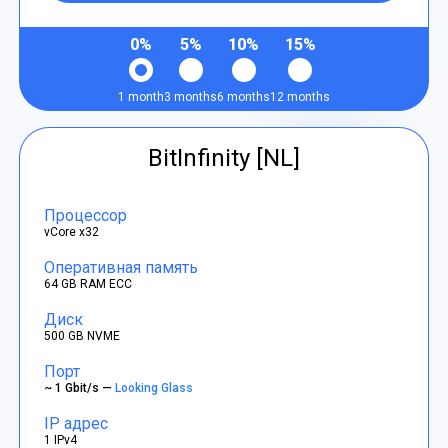
0%
5%
10%
15%
1 month
3 months
6 months
12 months
BitInfinity [NL]
Процессор
vCore x32
Оперативная память
64 GB RAM ECC
Диск
500 GB NVME
Порт
~ 1 Gbit/s —
Looking Glass
IP адрес
1 IPv4