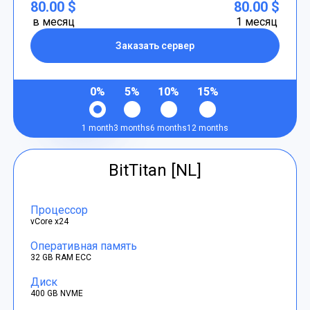
80.00 $
80.00 $
в месяц
1 месяц
Заказать сервер
0%
5%
10%
15%
1 month
3 months
6 months
12 months
BitTitan [NL]
Процессор
vCore x24
Оперативная память
32 GB RAM ECC
Диск
400 GB NVME