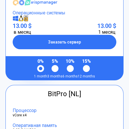
Операционные системы
13.00 $
13.00 $
в месяц
1 месяц
Заказать сервер
0%
5%
10%
15%
1 month
3 months
6 months
12 months
BitPro [NL]
Процессор
vCore x4
Оперативная память