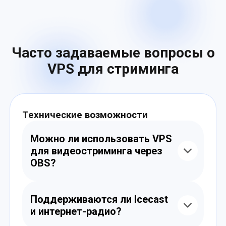
Часто задаваемые вопросы о
VPS для стриминга
Технические возможности
Можно ли использовать VPS
для видеостриминга через
OBS?
Да, сервер можно настроить как
медиасервер с поддержкой RTMP и
Поддерживаются ли Icecast
других протоколов для приёма видео с
и интернет-радио?
OBS и ретрансляции.