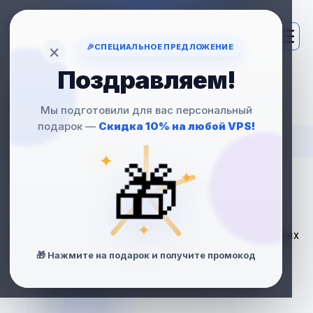
×
🎉
СПЕЦИАЛЬНОЕ ПРЕДЛОЖЕНИЕ
Поздравляем!
VPS-ХОСТИНГ
Мы подготовили для вас персональный
подарок —
Скидка 10% на любой VPS!
ДЛЯ ОНЛАЙН-
✦
🎁
СТРИМИНГА,
✦
ВИДЕО И РАДИО
✦
Оптимальное решение для видеотрансляций, прямых
эфиров, интернет-радио и других стриминговых
🎁 Нажмите на подарок и получите промокод
проектов. Максимум стабильности и
производительности для вашего контента.