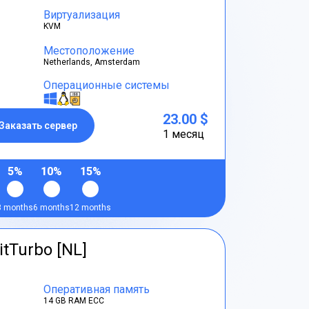
Виртуализация
KVM
Местоположение
Netherlands, Amsterdam
Операционные системы
23.00 $
Заказать сервер
1 месяц
5%
10%
15%
3 months
6 months
12 months
itTurbo [NL]
Оперативная память
14 GB RAM ECC