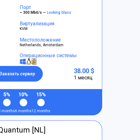
Порт
~ 300 Mbit/s —
Looking Glass
Виртуализация
KVM
Местоположение
Netherlands, Amsterdam
Операционные системы
38.00 $
Заказать сервер
1 месяц
5%
10%
15%
3 months
6 months
12 months
tQuantum [NL]