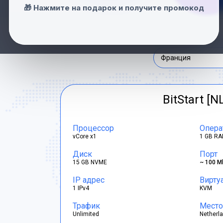
Нидерланды
🎁 Нажмите на подарок и получите промокод
Швейцария
Франция
BitStart [N
Процессор
Опера
vCore x1
1 GB RA
Диск
Порт
15 GB NVME
~ 100 M
IP адрес
Вирту
1 IPv4
KVM
Трафик
Место
Unlimited
Netherl