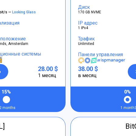
Диск
bit/s —
Looking Glass
170 GB NVME
ализация
IP адрес
1 IPv4
положение
Трафик
ands, Amsterdam
Unlimited
ционные системы
Панели управления
28.00 $
38.00 $
р
1 месяц
в месяц
15%
0%
2 months
1 month
L]
Bi