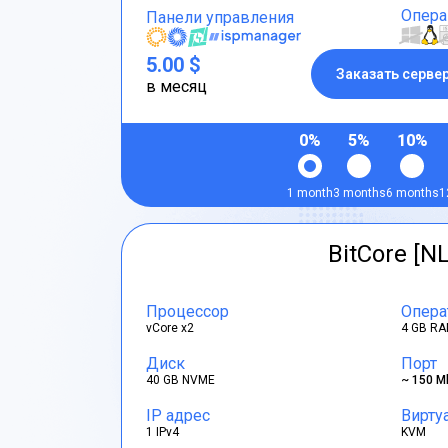
Опера
Панели управления
5.00 $
Заказать серве
в месяц
0%
5%
10%
1 month
3 months
6 months
1
BitCore [NL
Процессор
Опера
vCore x2
4 GB RA
Диск
Порт
40 GB NVME
~ 150 M
IP адрес
Вирту
1 IPv4
KVM