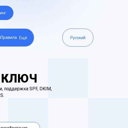
инг
ы
Правила
Ещё
Русский
Д КЛЮЧ
, поддержка SPF, DKIM,
S.