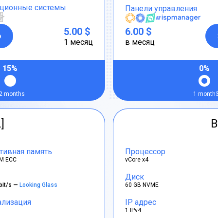
ционные системы
Панели управления
5.00 $
6.00 $
р
1 месяц
в месяц
15%
0%
2 months
1 month
]
B
тивная память
Процессор
M ECC
vCore x4
Диск
bit/s —
Looking Glass
60 GB NVME
ализация
IP адрес
1 IPv4