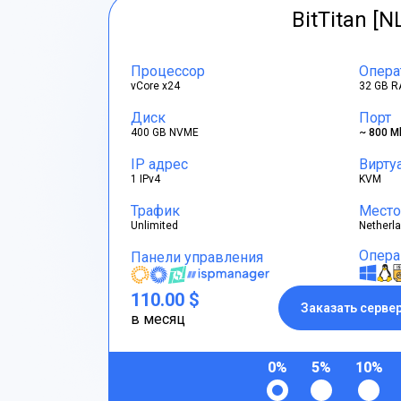
BitTitan [N
Процессор
Опера
vCore x24
32 GB R
Диск
Порт
400 GB NVME
~ 800 M
IP адрес
Вирту
1 IPv4
KVM
Трафик
Место
Unlimited
Netherl
Опера
Панели управления
110.00 $
Заказать серве
в месяц
0%
5%
10%