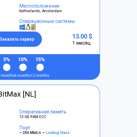
Местоположение
Netherlands, Amsterdam
Операционные системы
13.00 $
Заказать сервер
1 месяц
5%
10%
15%
3 months
6 months
12 months
BitMax [NL]
Оперативная память
10 GB RAM ECC
Порт
~ 250 Mbit/s —
Looking Glass