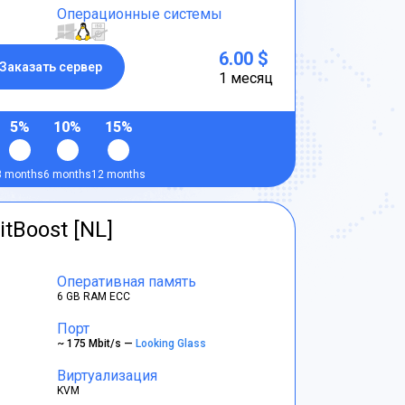
Операционные системы
6.00 $
Заказать сервер
1 месяц
5%
10%
15%
3 months
6 months
12 months
itBoost [NL]
Оперативная память
6 GB RAM ECC
Порт
~ 175 Mbit/s —
Looking Glass
Виртуализация
KVM