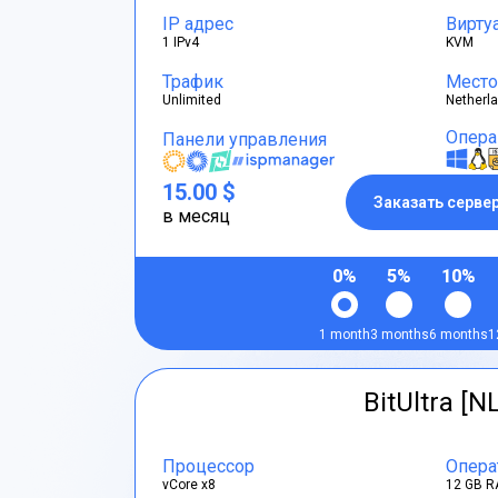
IP адрес
Вирту
1 IPv4
KVM
Трафик
Место
Unlimited
Netherl
Опера
Панели управления
15.00 $
Заказать серве
в месяц
0%
5%
10%
1 month
3 months
6 months
1
BitUltra [N
Процессор
Опера
vCore x8
12 GB R