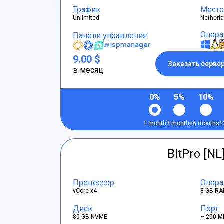
Трафик
Место
Unlimited
Netherl
Опера
Панели управления
9.00 $
Заказать серве
в месяц
0%
5%
10%
1 month
3 months
6 months
1
BitPro [NL
Процессор
Опера
vCore x4
8 GB RA
Диск
Порт
80 GB NVME
~ 200 M