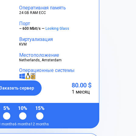
Оперативная память
24 GB RAM ECC
Порт
~ 600 Mbit/s —
Looking Glass
Виртуализация
KVM
Местоположение
Netherlands, Amsterdam
Операционные системы
80.00 $
Заказать сервер
1 месяц
5%
10%
15%
3 months
6 months
12 months