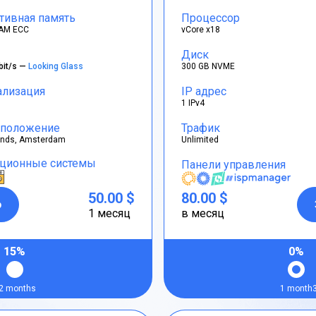
тивная память
Процессор
AM ECC
vCore x18
Диск
bit/s —
Looking Glass
300 GB NVME
ализация
IP адрес
1 IPv4
положение
Трафик
ands, Amsterdam
Unlimited
ционные системы
Панели управления
50.00 $
80.00 $
р
1 месяц
в месяц
15%
0%
2 months
1 month