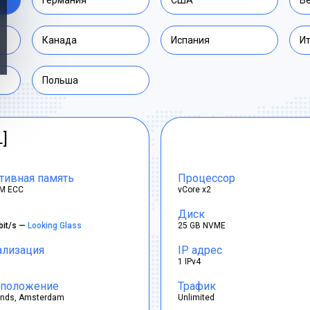
Германия
США
В
Канада
Испания
И
Польша
L]
тивная память
Процессор
M ECC
vCore x2
Диск
bit/s —
Looking Glass
25 GB NVME
ализация
IP адрес
1 IPv4
положение
Трафик
ands, Amsterdam
Unlimited