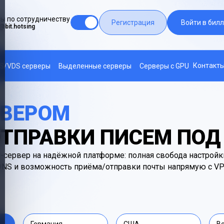
ы по сотрудничеству
Регистрация
Войти в билл
@bit.hotsing
Контакт
S/VDS серверы
Выделенные серверы
Серверы с GPU
РВЕРОМ
ОТПРАВКИ ПИСЕМ ПО
сервер на надёжной платформе: полная свобода настройки
DNS и возможность приёма/отправки почты напрямую с VP