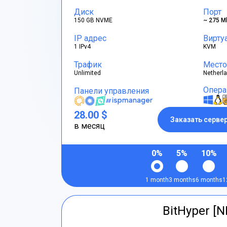
Диск
Порт
150 GB NVME
~ 275 M
IP адрес
Вирту
1 IPv4
KVM
Трафик
Место
Unlimited
Netherl
Опера
Панели управления
28.00 $
Заказать серве
в месяц
0%
5%
10%
1 month
3 months
6 months
1
BitHyper [N