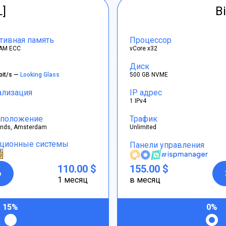
L]
Bi
тивная память
Процессор
AM ECC
vCore x32
Диск
bit/s —
Looking Glass
500 GB NVME
ализация
IP адрес
1 IPv4
положение
Трафик
ands, Amsterdam
Unlimited
ционные системы
Панели управления
110.00 $
155.00 $
р
1 месяц
в месяц
15%
0%