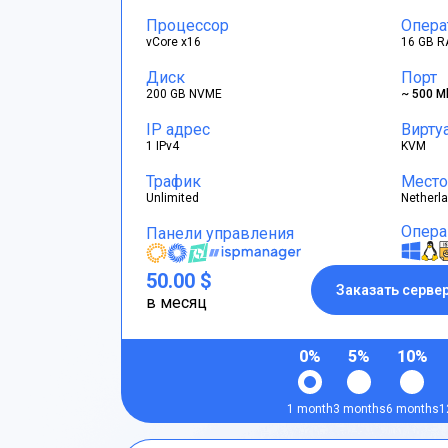
Процессор
Опера
vCore x16
16 GB R
Диск
Порт
200 GB NVME
~ 500 M
IP адрес
Вирту
1 IPv4
KVM
Трафик
Место
Unlimited
Netherl
Опера
Панели управления
50.00 $
Заказать серве
в месяц
0%
5%
10%
1 month
3 months
6 months
1