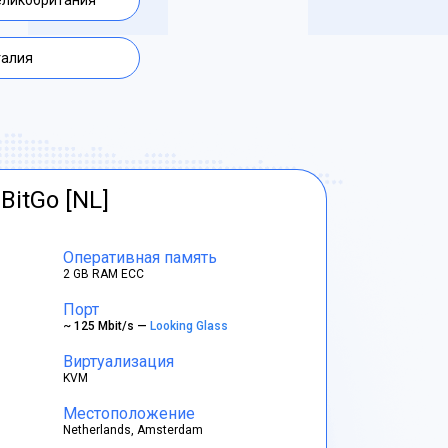
еликобритания
талия
BitGo [NL]
Оперативная память
2 GB RAM ECC
Порт
~ 125 Mbit/s —
Looking Glass
Виртуализация
KVM
Местоположение
Netherlands, Amsterdam