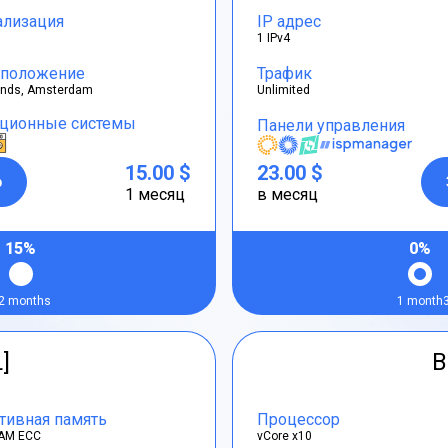
ализация
IP адрес
1 IPv4
положение
Трафик
ands, Amsterdam
Unlimited
ционные системы
Панели управления
15.00 $
23.00 $
р
1 месяц
в месяц
15%
0%
2 months
1 month
L]
B
тивная память
Процессор
AM ECC
vCore x10