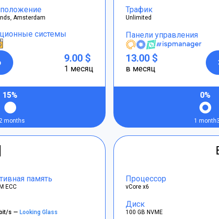
положение
Трафик
ands, Amsterdam
Unlimited
ционные системы
Панели управления
9.00 $
13.00 $
р
1 месяц
в месяц
15%
0%
2 months
1 month
]
тивная память
Процессор
M ECC
vCore x6
Диск
bit/s —
Looking Glass
100 GB NVME