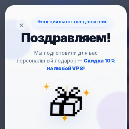
Вопрос
support
🎉
СПЕЦИАЛЬНОЕ ПРЕДЛОЖЕНИЕ
×
Поздравляем!
VP
Мы подготовили для вас
персональный подарок —
Скидка 10%
VPS
С SMTP-СЕ
на любой VPS!
— НАСТРОЙКА 
✦
🎁
Размещайте свой SMTP-
✦
r
✦