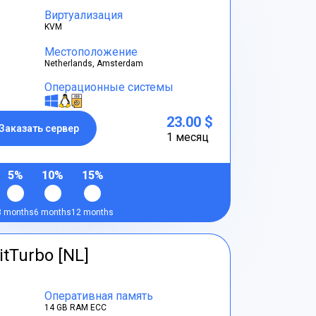
Виртуализация
KVM
Местоположение
Netherlands, Amsterdam
Операционные системы
23.00 $
Заказать сервер
1 месяц
5%
10%
15%
3 months
6 months
12 months
itTurbo [NL]
Оперативная память
14 GB RAM ECC