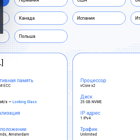
Германия
США
В
Канада
Испания
И
Польша
L]
тивная память
Процессор
M ECC
vCore x2
Диск
bit/s —
Looking Glass
25 GB NVME
ализация
IP адрес
1 IPv4
положение
Трафик
ands, Amsterdam
Unlimited