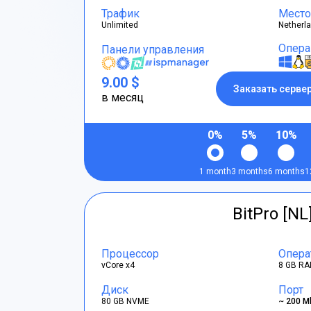
Трафик
Место
Unlimited
Netherl
Опера
Панели управления
9.00 $
Заказать серве
в месяц
0%
5%
10%
1 month
3 months
6 months
1
BitPro [NL
Процессор
Опера
vCore x4
8 GB RA
Диск
Порт
80 GB NVME
~ 200 M