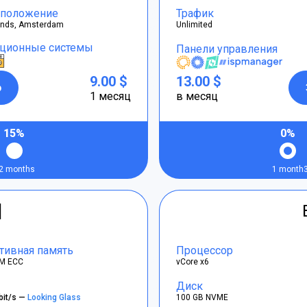
положение
Трафик
ands, Amsterdam
Unlimited
ционные системы
Панели управления
9.00 $
13.00 $
р
1 месяц
в месяц
15%
0%
2 months
1 month
]
тивная память
Процессор
M ECC
vCore x6
Диск
bit/s —
Looking Glass
100 GB NVME