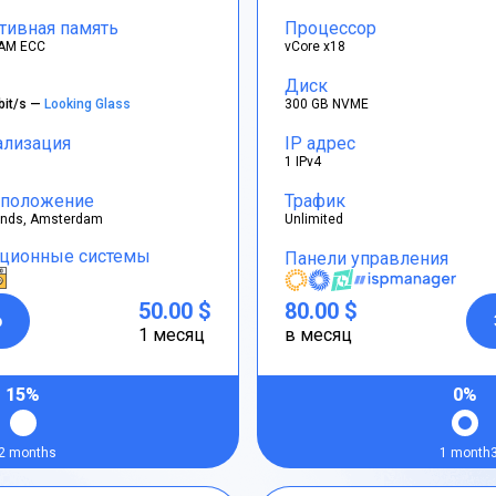
тивная память
Процессор
AM ECC
vCore x18
Диск
bit/s —
Looking Glass
300 GB NVME
ализация
IP адрес
1 IPv4
положение
Трафик
ands, Amsterdam
Unlimited
ционные системы
Панели управления
50.00 $
80.00 $
р
1 месяц
в месяц
15%
0%
2 months
1 month