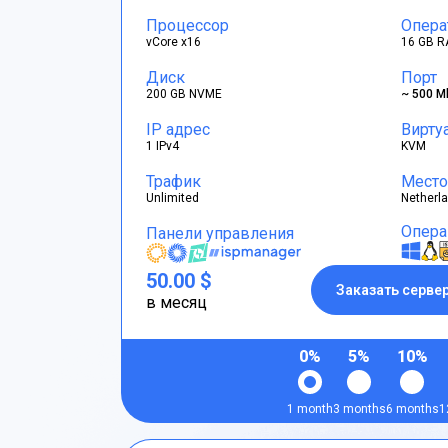
Процессор
Опера
vCore x16
16 GB R
Диск
Порт
200 GB NVME
~ 500 M
IP адрес
Вирту
1 IPv4
KVM
Трафик
Место
Unlimited
Netherl
Опера
Панели управления
50.00 $
Заказать серве
в месяц
0%
5%
10%
1 month
3 months
6 months
1