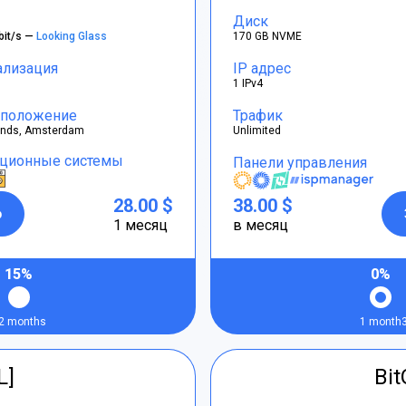
Диск
bit/s —
Looking Glass
170 GB NVME
ализация
IP адрес
1 IPv4
положение
Трафик
ands, Amsterdam
Unlimited
ционные системы
Панели управления
28.00 $
38.00 $
р
1 месяц
в месяц
15%
0%
2 months
1 month
L]
Bi