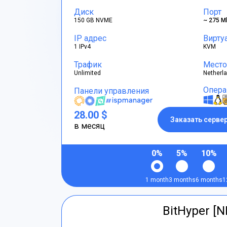
Диск
Порт
150 GB NVME
~ 275 M
IP адрес
Вирту
1 IPv4
KVM
Трафик
Место
Unlimited
Netherl
Опера
Панели управления
28.00 $
Заказать серве
в месяц
0%
5%
10%
1 month
3 months
6 months
1
BitHyper [N