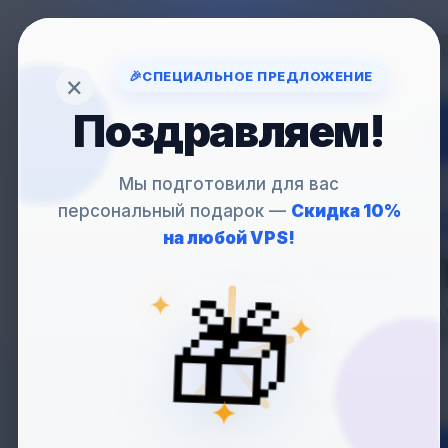
Вопрос
support
🎉
СПЕЦИАЛЬНОЕ ПРЕДЛОЖЕНИЕ
×
Поздравляем!
VP
Мы подготовили для вас
персональный подарок —
Скидка 10%
VPS
С SLACKWAR
на любой VPS!
— СТАБИЛЬНОСТ
✦
🎁
✦
Slackware — один из
опытных пользовател
✦