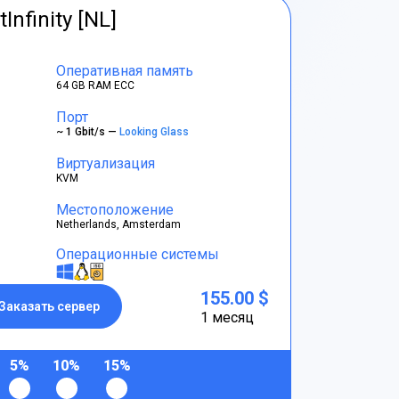
tInfinity [NL]
Оперативная память
64 GB RAM ECC
Порт
~ 1 Gbit/s —
Looking Glass
Виртуализация
KVM
Местоположение
Netherlands, Amsterdam
Операционные системы
155.00 $
Заказать сервер
1 месяц
5%
10%
15%