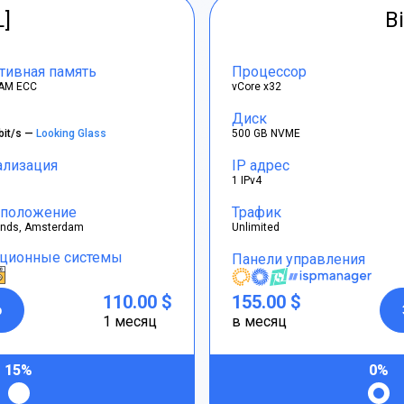
L]
Bi
тивная память
Процессор
AM ECC
vCore x32
Диск
bit/s —
Looking Glass
500 GB NVME
ализация
IP адрес
1 IPv4
положение
Трафик
ands, Amsterdam
Unlimited
ционные системы
Панели управления
110.00 $
155.00 $
р
1 месяц
в месяц
15%
0%