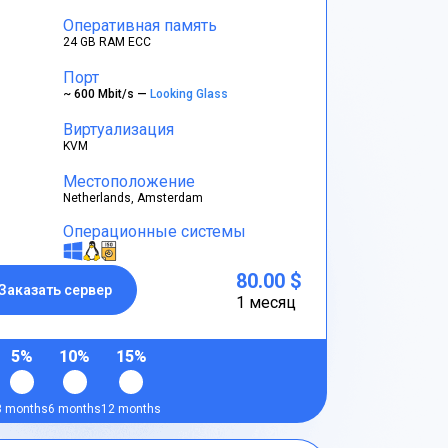
Оперативная память
24 GB RAM ECC
Порт
~ 600 Mbit/s —
Looking Glass
Виртуализация
KVM
Местоположение
Netherlands, Amsterdam
Операционные системы
80.00 $
Заказать сервер
1 месяц
5%
10%
15%
3 months
6 months
12 months