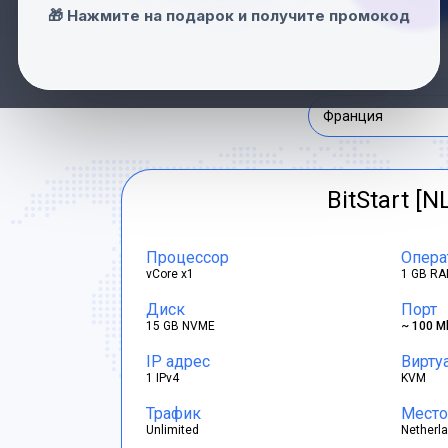
Нидерланды
🎁 Нажмите на подарок и получите промокод
Швейцария
Франция
BitStart [N
Процессор
Опера
vCore x1
1 GB RA
Диск
Порт
15 GB NVME
~ 100 M
IP адрес
Вирту
1 IPv4
KVM
Трафик
Место
Unlimited
Netherl