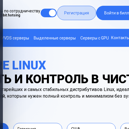
ы по сотрудничеству
Регистрация
Войти в билл
@bit.hotsing
Контакт
S/VDS серверы
Выделенные серверы
Серверы с GPU
E LINUX
Ь И КОНТРОЛЬ В ЧИ
 старейших и самых стабильных дистрибутивов Linux, иде
ей, которым нужен полный контроль и минимализм без sys