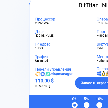
BitTitan [N
Процессор
Опера
vCore x24
32 GB R
Диск
Порт
400 GB NVME
~ 800 M
IP адрес
Вирту
1 IPv4
KVM
Трафик
Место
Unlimited
Netherl
Опера
Панели управления
110.00 $
Заказать серве
в месяц
0%
5%
10%