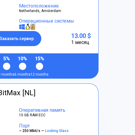
Местоположение
Netherlands, Amsterdam
Операционные системы
13.00 $
Заказать сервер
1 месяц
5%
10%
15%
3 months
6 months
12 months
BitMax [NL]
Оперативная память
10 GB RAM ECC
Порт
~ 250 Mbit/s —
Looking Glass