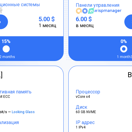
ционные системы
Панели управления
5.00 $
6.00 $
р
1 месяц
в месяц
15%
0%
2 months
1 month
]
B
тивная память
Процессор
M ECC
vCore x4
Диск
bit/s —
Looking Glass
60 GB NVME
ализация
IP адрес
1 IPv4