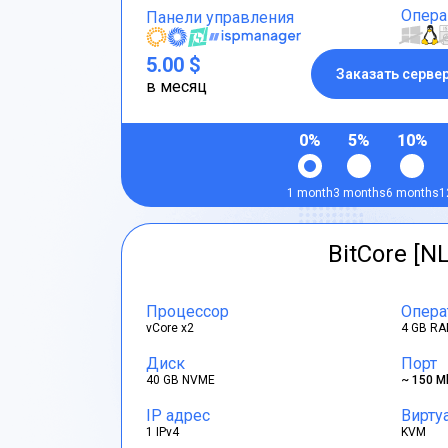
Опера
Панели управления
5.00 $
Заказать серве
в месяц
0%
5%
10%
1 month
3 months
6 months
1
BitCore [NL
Процессор
Опера
vCore x2
4 GB RA
Диск
Порт
40 GB NVME
~ 150 M
IP адрес
Вирту
1 IPv4
KVM