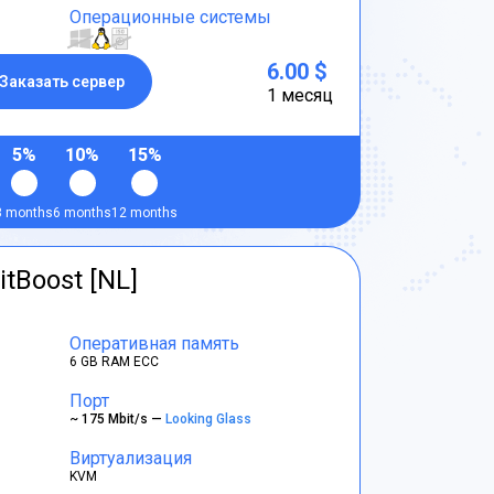
Операционные системы
6.00 $
Заказать сервер
1 месяц
5%
10%
15%
3 months
6 months
12 months
itBoost [NL]
Оперативная память
6 GB RAM ECC
Порт
~ 175 Mbit/s —
Looking Glass
Виртуализация
KVM