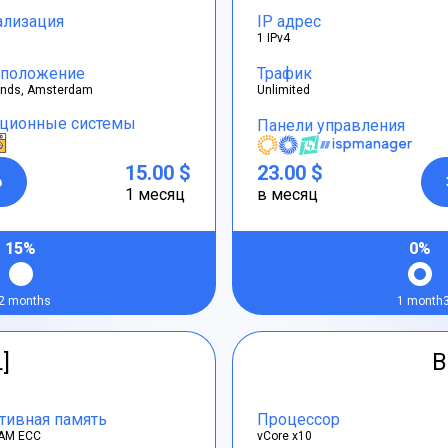
ализация
IP адрес
1 IPv4
положение
Трафик
ands, Amsterdam
Unlimited
ционные системы
Панели управления
15.00 $
23.00 $
р
1 месяц
в месяц
15%
0%
2 months
1 month
L]
B
тивная память
Процессор
AM ECC
vCore x10