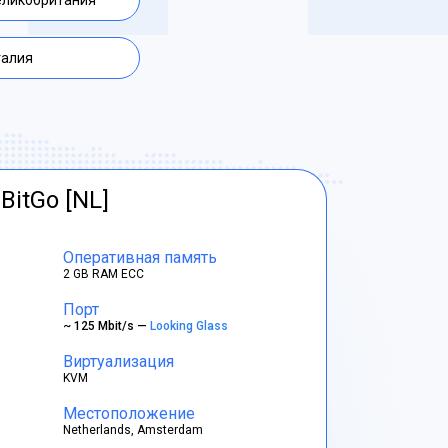
еликобритания
талия
BitGo [NL]
Оперативная память
2 GB RAM ECC
Порт
~ 125 Mbit/s —
Looking Glass
Виртуализация
KVM
Местоположение
Netherlands, Amsterdam