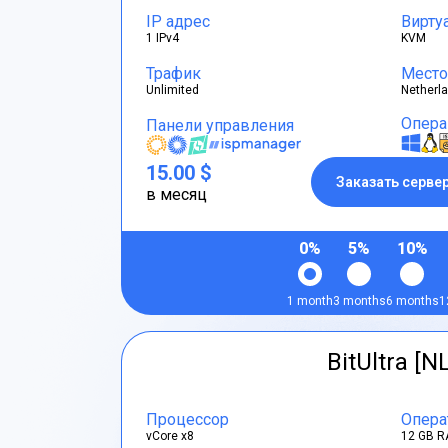
IP адрес
Вирту
1 IPv4
KVM
Трафик
Место
Unlimited
Netherl
Опера
Панели управления
15.00 $
Заказать серве
в месяц
0%
5%
10%
1 month
3 months
6 months
1
BitUltra [N
Процессор
Опера
vCore x8
12 GB R