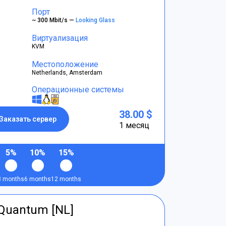
Порт
~ 300 Mbit/s —
Looking Glass
Виртуализация
KVM
Местоположение
Netherlands, Amsterdam
Операционные системы
38.00 $
Заказать сервер
1 месяц
5%
10%
15%
3 months
6 months
12 months
tQuantum [NL]