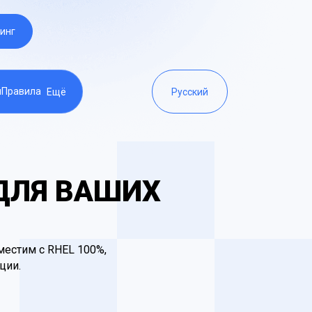
инг
ы
Правила
Ещё
Русский
 ДЛЯ ВАШИХ
вместим с RHEL 100%,
ции.