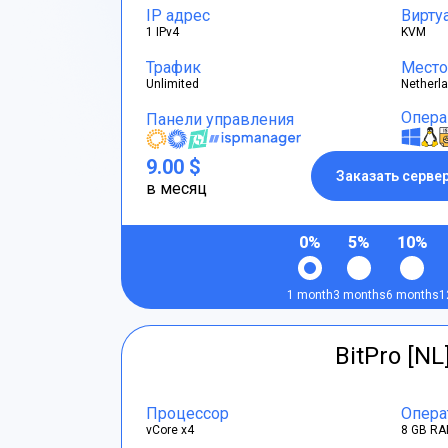
IP адрес
Вирту
1 IPv4
KVM
Трафик
Место
Unlimited
Netherl
Опера
Панели управления
9.00 $
Заказать серве
в месяц
0%
5%
10%
1 month
3 months
6 months
1
BitPro [NL
Процессор
Опера
vCore x4
8 GB RA