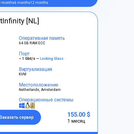
3 months
6 months
12 months
tInfinity [NL]
Оперативная память
64 GB RAM ECC
Порт
~ 1 Gbit/s —
Looking Glass
Виртуализация
KVM
Местоположение
Netherlands, Amsterdam
Операционные системы
155.00 $
Заказать сервер
1 месяц