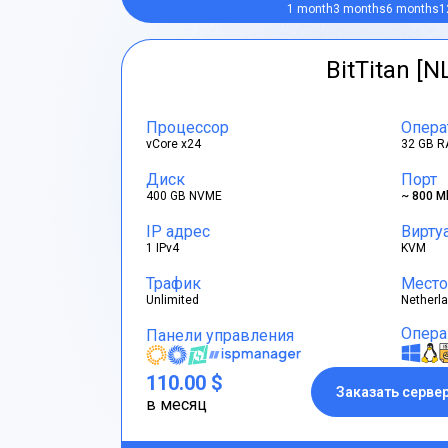
1 month
3 months
6 months
1
BitTitan [N
Процессор
Опера
vCore x24
32 GB R
Диск
Порт
400 GB NVME
~ 800 M
IP адрес
Вирту
1 IPv4
KVM
Трафик
Место
Unlimited
Netherl
Опера
Панели управления
110.00 $
Заказать серве
в месяц