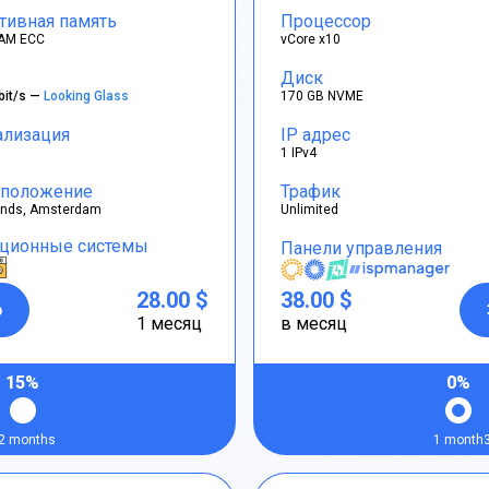
тивная память
Процессор
AM ECC
vCore x10
Диск
bit/s —
Looking Glass
170 GB NVME
ализация
IP адрес
1 IPv4
положение
Трафик
ands, Amsterdam
Unlimited
ционные системы
Панели управления
28.00 $
38.00 $
р
1 месяц
в месяц
15%
0%
2 months
1 month