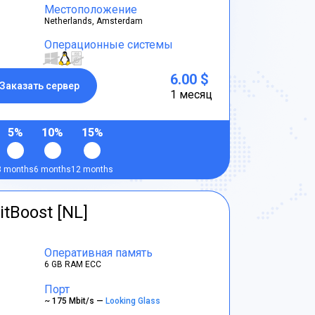
Местоположение
Netherlands, Amsterdam
Операционные системы
6.00 $
Заказать сервер
1 месяц
5%
10%
15%
3 months
6 months
12 months
itBoost [NL]
Оперативная память
6 GB RAM ECC
Порт
~ 175 Mbit/s —
Looking Glass