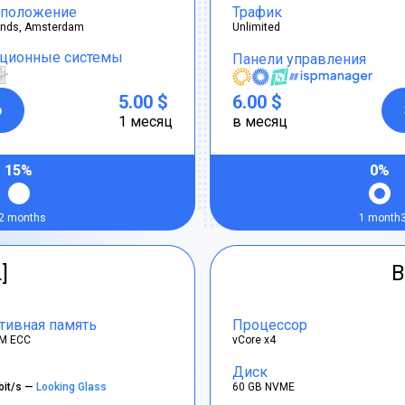
положение
Трафик
ands, Amsterdam
Unlimited
ционные системы
Панели управления
5.00 $
6.00 $
р
1 месяц
в месяц
15%
0%
2 months
1 month
]
B
тивная память
Процессор
M ECC
vCore x4
Диск
bit/s —
Looking Glass
60 GB NVME