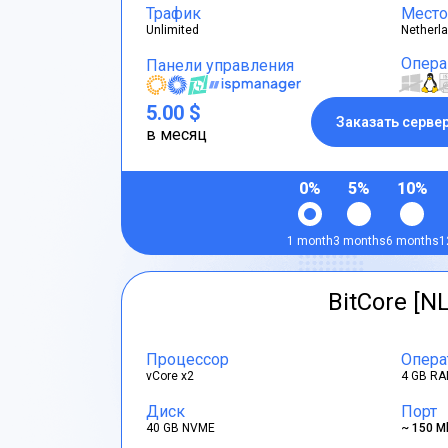
Трафик
Место
Unlimited
Netherl
Опера
Панели управления
5.00 $
Заказать серве
в месяц
0%
5%
10%
1 month
3 months
6 months
1
BitCore [NL
Процессор
Опера
vCore x2
4 GB RA
Диск
Порт
40 GB NVME
~ 150 M