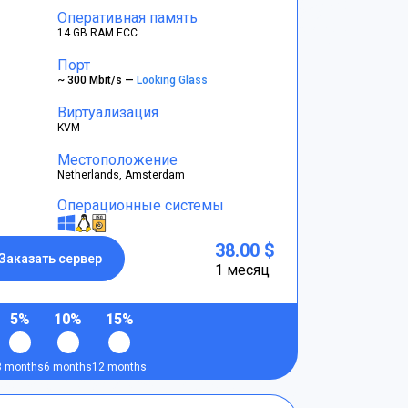
Оперативная память
14 GB RAM ECC
Порт
~ 300 Mbit/s —
Looking Glass
Виртуализация
KVM
Местоположение
Netherlands, Amsterdam
Операционные системы
38.00 $
Заказать сервер
1 месяц
5%
10%
15%
3 months
6 months
12 months