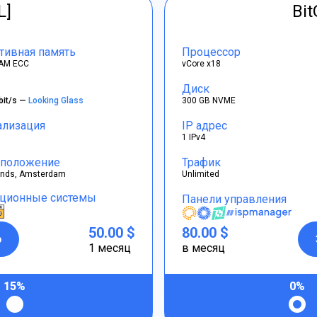
L]
Bi
тивная память
Процессор
AM ECC
vCore x18
Диск
bit/s —
Looking Glass
300 GB NVME
ализация
IP адрес
1 IPv4
положение
Трафик
ands, Amsterdam
Unlimited
ционные системы
Панели управления
50.00 $
80.00 $
р
1 месяц
в месяц
15%
0%