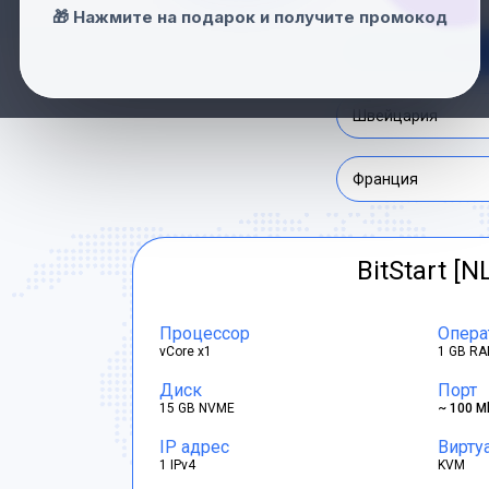
🎁 Нажмите на подарок и получите промокод
Нидерланды
Швейцария
Франция
BitStart [N
Процессор
Опера
vCore x1
1 GB RA
Диск
Порт
15 GB NVME
~ 100 M
IP адрес
Вирту
1 IPv4
KVM