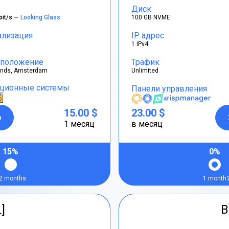
Диск
bit/s —
Looking Glass
100 GB NVME
ализация
IP адрес
1 IPv4
положение
Трафик
ands, Amsterdam
Unlimited
ционные системы
Панели управления
15.00 $
23.00 $
р
1 месяц
в месяц
15%
0%
2 months
1 month
L]
B