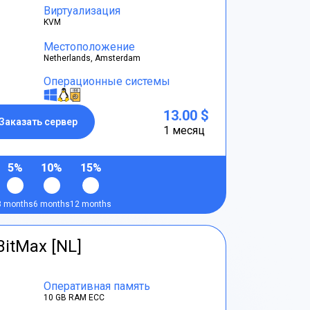
Виртуализация
KVM
Местоположение
Netherlands, Amsterdam
Операционные системы
13.00 $
Заказать сервер
1 месяц
5%
10%
15%
3 months
6 months
12 months
BitMax [NL]
Оперативная память
10 GB RAM ECC