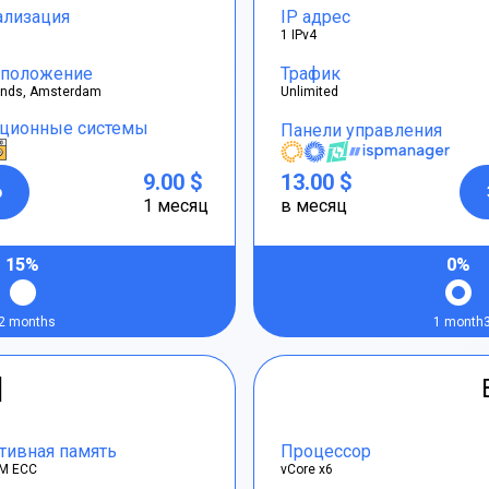
ализация
IP адрес
1 IPv4
положение
Трафик
ands, Amsterdam
Unlimited
ционные системы
Панели управления
9.00 $
13.00 $
р
1 месяц
в месяц
15%
0%
2 months
1 month
]
тивная память
Процессор
M ECC
vCore x6