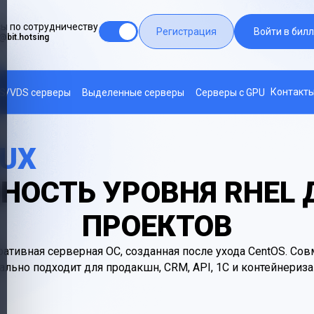
ы по сотрудничеству
Регистрация
Войти в билл
@bit.hotsing
Контакт
S/VDS серверы
Выделенные серверы
Серверы с GPU
NUX
НОСТЬ УРОВНЯ RHEL
ПРОЕКТОВ
ративная серверная ОС, созданная после ухода CentOS. Со
ально подходит для продакшн, CRM, API, 1С и контейнериза