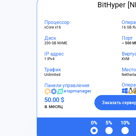
BitHyper [N
Процессор
Опера
vCore x16
16 GB R
Диск
Порт
200 GB NVME
~ 500 M
IP адрес
Вирту
1 IPv4
KVM
Трафик
Место
Unlimited
Netherl
Опера
Панели управления
50.00 $
Заказать серве
в месяц
0%
5%
10%