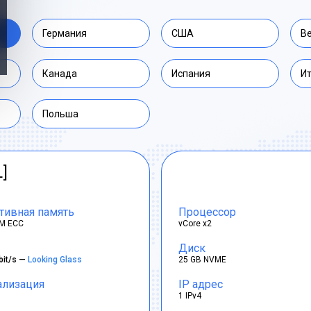
Германия
США
В
Канада
Испания
И
Польша
L]
тивная память
Процессор
M ECC
vCore x2
Диск
bit/s —
Looking Glass
25 GB NVME
ализация
IP адрес
1 IPv4