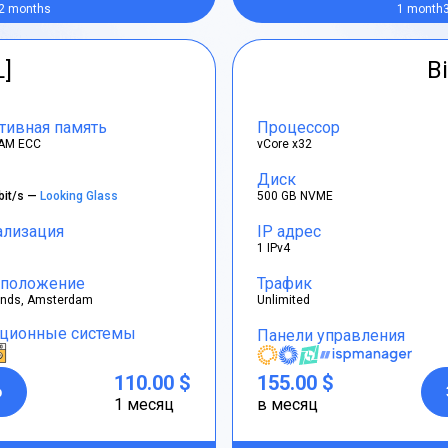
2 months
1 month
L]
Bi
тивная память
Процессор
AM ECC
vCore x32
Диск
bit/s —
Looking Glass
500 GB NVME
ализация
IP адрес
1 IPv4
положение
Трафик
ands, Amsterdam
Unlimited
ционные системы
Панели управления
110.00 $
155.00 $
р
1 месяц
в месяц