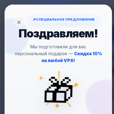
Вопрос
support
🎉
СПЕЦИАЛЬНОЕ ПРЕДЛОЖЕНИЕ
×
Поздравляем!
VP
Мы подготовили для вас
персональный подарок —
Скидка 10%
VPS
С ROCKY LI
на любой VPS!
— СТАБИЛЬ
🎁
✦
✦
Rocky Linux — корпо
иде
✦