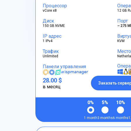
Процессор
Опера
vCore x8
12 GB R
Диск
Порт
150 GB NVME
~ 275 M
IP адрес
Вирту
1 IPv4
KVM
Трафик
Место
Unlimited
Netherl
Опера
Панели управления
28.00 $
Заказать серве
в месяц
0%
5%
10%
1 month
3 months
6 months
1