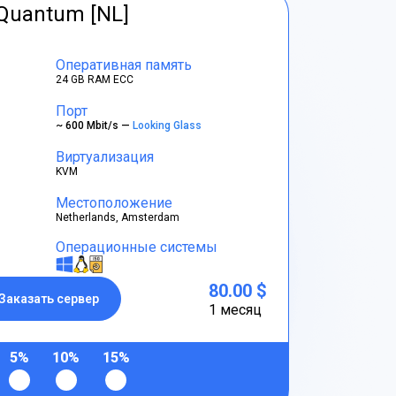
tQuantum [NL]
Оперативная память
24 GB RAM ECC
Порт
~ 600 Mbit/s —
Looking Glass
Виртуализация
KVM
Местоположение
Netherlands, Amsterdam
Операционные системы
80.00 $
Заказать сервер
1 месяц
5%
10%
15%