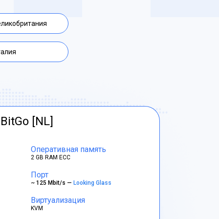
еликобритания
талия
BitGo [NL]
Оперативная память
2 GB RAM ECC
Порт
~ 125 Mbit/s —
Looking Glass
Виртуализация
KVM