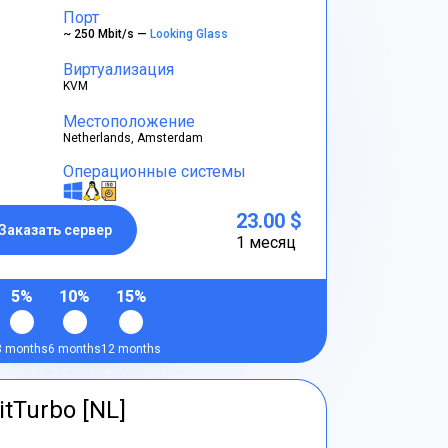
Порт
~ 250 Mbit/s —
Looking Glass
Виртуализация
KVM
Местоположение
Netherlands, Amsterdam
Операционные системы
23.00 $
Заказать сервер
1 месяц
5%
10%
15%
3 months
6 months
12 months
itTurbo [NL]