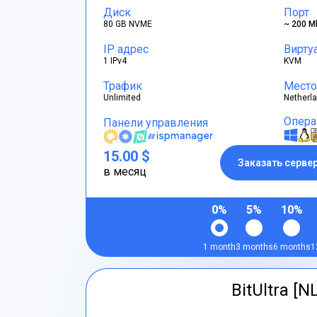
Диск
Порт
80 GB NVME
~ 200 M
IP адрес
Вирту
1 IPv4
KVM
Трафик
Место
Unlimited
Netherl
Опера
Панели управления
15.00 $
Заказать серве
в месяц
0%
5%
10%
1 month
3 months
6 months
1
BitUltra [N