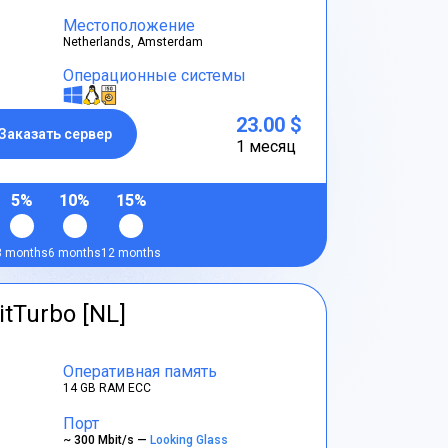
Местоположение
Netherlands, Amsterdam
Операционные системы
23.00 $
Заказать сервер
1 месяц
5%
10%
15%
3 months
6 months
12 months
itTurbo [NL]
Оперативная память
14 GB RAM ECC
Порт
~ 300 Mbit/s —
Looking Glass