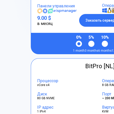
Опера
Панели управления
9.00 $
Заказать серве
в месяц
0%
5%
10%
1 month
3 months
6 months
1
BitPro [NL
Процессор
Опера
vCore x4
8 GB RA
Диск
Порт
80 GB NVME
~ 200 M
IP адрес
Вирту
1 IPv4
KVM