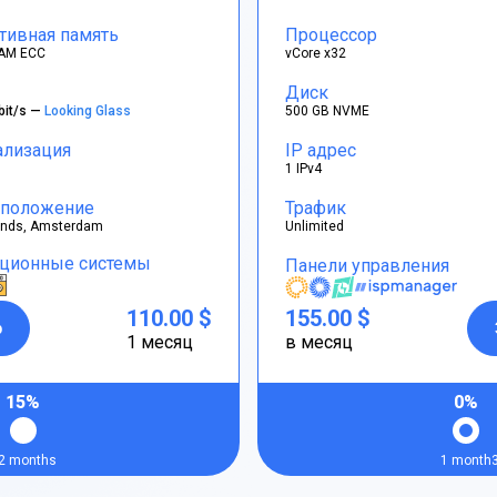
тивная память
Процессор
AM ECC
vCore x32
Диск
bit/s —
Looking Glass
500 GB NVME
ализация
IP адрес
1 IPv4
положение
Трафик
ands, Amsterdam
Unlimited
ционные системы
Панели управления
110.00 $
155.00 $
р
1 месяц
в месяц
15%
0%
2 months
1 month