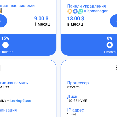
ционные системы
Панели управления
9.00 $
13.00 $
р
1 месяц
в месяц
15%
0%
2 months
1 month
]
тивная память
Процессор
M ECC
vCore x6
Диск
bit/s —
Looking Glass
100 GB NVME
ализация
IP адрес
1 IPv4