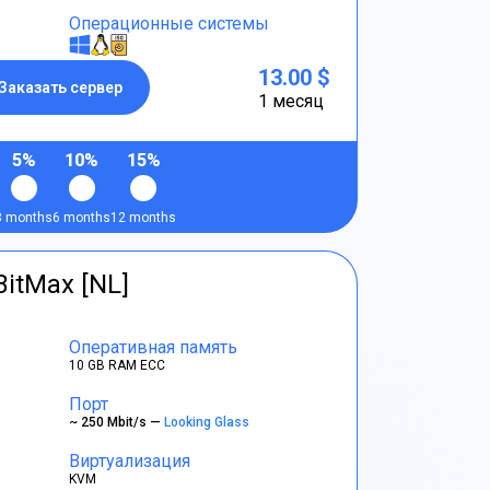
Операционные системы
13.00 $
Заказать сервер
1 месяц
5%
10%
15%
3 months
6 months
12 months
BitMax [NL]
Оперативная память
10 GB RAM ECC
Порт
~ 250 Mbit/s —
Looking Glass
Виртуализация
KVM