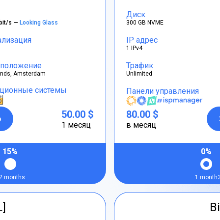
Диск
bit/s —
Looking Glass
300 GB NVME
ализация
IP адрес
1 IPv4
положение
Трафик
ands, Amsterdam
Unlimited
ционные системы
Панели управления
50.00 $
80.00 $
р
1 месяц
в месяц
15%
0%
2 months
1 month
L]
Bi