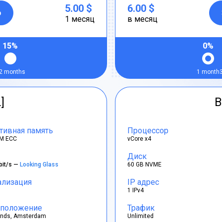
5.00 $
6.00 $
р
1 месяц
в месяц
15%
0%
2 months
1 month
]
B
тивная память
Процессор
M ECC
vCore x4
Диск
bit/s —
Looking Glass
60 GB NVME
ализация
IP адрес
1 IPv4
положение
Трафик
ands, Amsterdam
Unlimited