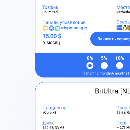
Трафик
Место
Unlimited
Netherl
Опера
Панели управления
15.00 $
Заказать серве
в месяц
0%
5%
10%
1 month
3 months
6 months
1
BitUltra [N
Процессор
Опера
vCore x8
12 GB R
Диск
Порт
150 GB NVME
~ 275 M