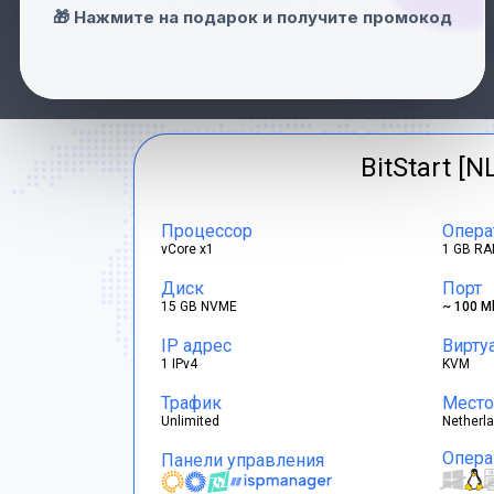
Швейцария
🎁 Нажмите на подарок и получите промокод
Франция
BitStart [N
Процессор
Опера
vCore x1
1 GB RA
Диск
Порт
15 GB NVME
~ 100 M
IP адрес
Вирту
1 IPv4
KVM
Трафик
Место
Unlimited
Netherl
Опера
Панели управления