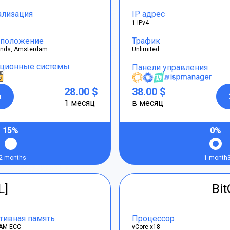
ализация
IP адрес
1 IPv4
положение
Трафик
ands, Amsterdam
Unlimited
ционные системы
Панели управления
28.00 $
38.00 $
р
1 месяц
в месяц
15%
0%
2 months
1 month
L]
Bi
тивная память
Процессор
AM ECC
vCore x18