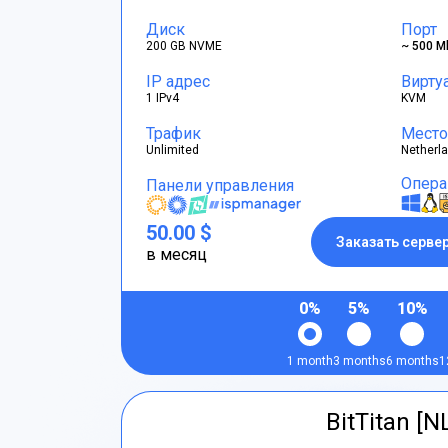
Диск
Порт
200 GB NVME
~ 500 M
IP адрес
Вирту
1 IPv4
KVM
Трафик
Место
Unlimited
Netherl
Опера
Панели управления
50.00 $
Заказать серве
в месяц
0%
5%
10%
1 month
3 months
6 months
1
BitTitan [N