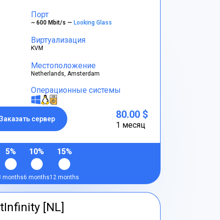
Порт
~ 600 Mbit/s —
Looking Glass
Виртуализация
KVM
Местоположение
Netherlands, Amsterdam
Операционные системы
80.00 $
Заказать сервер
1 месяц
5%
10%
15%
3 months
6 months
12 months
tInfinity [NL]