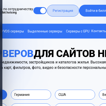
ы по сотрудничеству
Регистрация
Войти в билл
@bit.hotsing
Контакт
S/VDS серверы
Выделенные серверы
Серверы с GPU
РВЕРОВ
ДЛЯ САЙТОВ 
в недвижимости, застройщиков и каталогов жилья. Высокая
 карт, фильтров, фото, видео и безопасности персональн
Германия
США
В