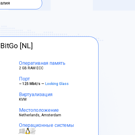
талия
BitGo [NL]
Оперативная память
2 GB RAM ECC
Порт
~ 125 Mbit/s —
Looking Glass
Виртуализация
KVM
Местоположение
Netherlands, Amsterdam
Операционные системы