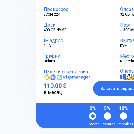
Процессор
Опера
vCore x24
32 GB R
Диск
Порт
400 GB NVME
~ 800 M
IP адрес
Вирту
1 IPv4
KVM
Трафик
Место
Unlimited
Netherl
Опера
Панели управления
110.00 $
Заказать серве
в месяц
0%
5%
10%
1 month
3 months
6 months
1