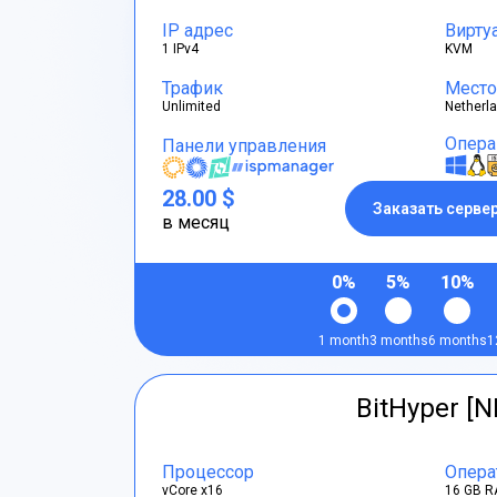
IP адрес
Вирту
1 IPv4
KVM
Трафик
Место
Unlimited
Netherl
Опера
Панели управления
28.00 $
Заказать серве
в месяц
0%
5%
10%
1 month
3 months
6 months
1
BitHyper [N
Процессор
Опера
vCore x16
16 GB R