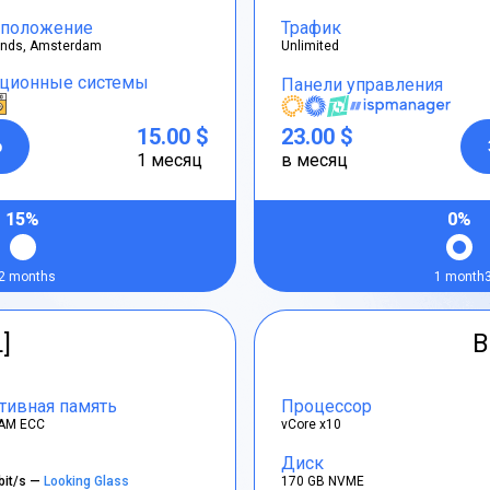
положение
Трафик
ands, Amsterdam
Unlimited
ционные системы
Панели управления
15.00 $
23.00 $
р
1 месяц
в месяц
15%
0%
2 months
1 month
L]
B
тивная память
Процессор
AM ECC
vCore x10
Диск
bit/s —
Looking Glass
170 GB NVME