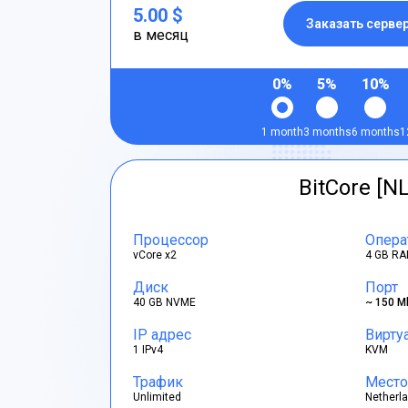
5.00 $
Заказать серве
в месяц
0%
5%
10%
1 month
3 months
6 months
1
BitCore [NL
Процессор
Опера
vCore x2
4 GB RA
Диск
Порт
40 GB NVME
~ 150 M
IP адрес
Вирту
1 IPv4
KVM
Трафик
Место
Unlimited
Netherl