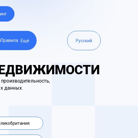
инг
ы
Правила
Ещё
Русский
НЕДВИЖИМОСТИ
 производительность,
ых данных.
еликобритания