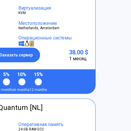
Виртуализация
KVM
Местоположение
Netherlands, Amsterdam
Операционные системы
38.00 $
Заказать сервер
1 месяц
5%
10%
15%
3 months
6 months
12 months
tQuantum [NL]
Оперативная память
24 GB RAM ECC