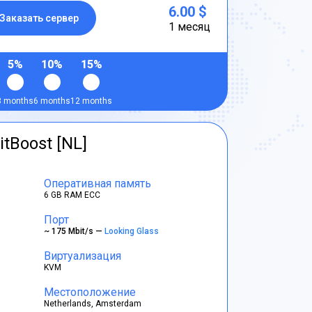
6.00 $
Заказать сервер
1 месяц
5%
10%
15%
3 months
6 months
12 months
itBoost [NL]
Оперативная память
6 GB RAM ECC
Порт
~ 175 Mbit/s —
Looking Glass
Виртуализация
KVM
Местоположение
Netherlands, Amsterdam