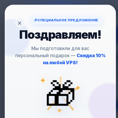
Вопрос
support
🎉
СПЕЦИАЛЬНОЕ ПРЕДЛОЖЕНИЕ
×
Поздравляем!
VP
Мы подготовили для вас
персональный подарок —
Скидка 10%
АРЕНДА
VPS СЕ
на любой VPS!
Хостинг для агентст
поддержка
🎁
✦
✦
Нидерланды
✦