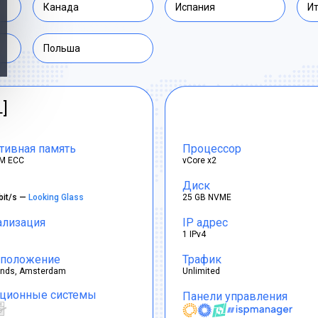
Канада
Испания
И
Польша
L]
тивная память
Процессор
M ECC
vCore x2
Диск
bit/s —
Looking Glass
25 GB NVME
ализация
IP адрес
1 IPv4
положение
Трафик
ands, Amsterdam
Unlimited
ционные системы
Панели управления