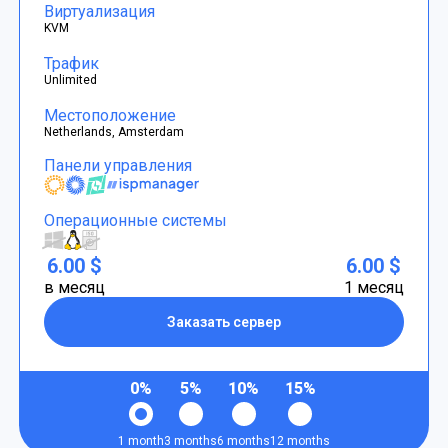
Виртуализация
KVM
Трафик
Unlimited
Местоположение
Netherlands, Amsterdam
Панели управления
Операционные системы
6.00 $
6.00 $
в месяц
1 месяц
Заказать сервер
0%
5%
10%
15%
1 month
3 months
6 months
12 months