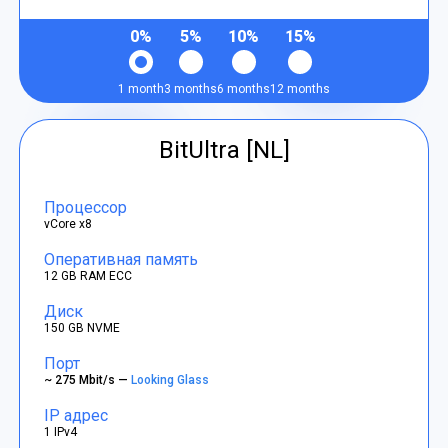
0%
5%
10%
15%
1 month
3 months
6 months
12 months
BitUltra [NL]
Процессор
vCore x8
Оперативная память
12 GB RAM ECC
Диск
150 GB NVME
Порт
~ 275 Mbit/s —
Looking Glass
IP адрес
1 IPv4