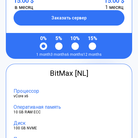
15.00 $
15.00 $
в месяц
1 месяц
Заказать сервер
0%
5%
10%
15%
1 month
3 months
6 months
12 months
BitMax [NL]
Процессор
vCore x6
Оперативная память
10 GB RAM ECC
Диск
100 GB NVME