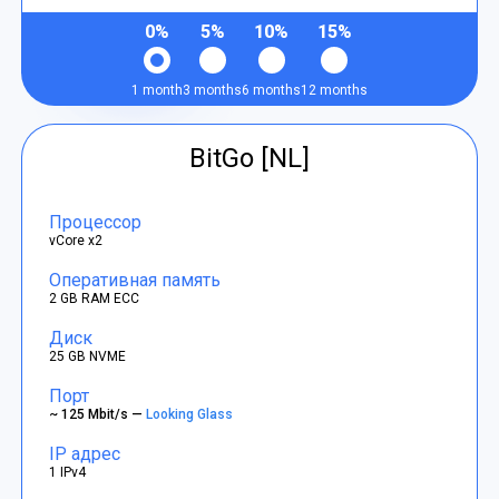
0%
5%
10%
15%
1 month
3 months
6 months
12 months
BitGo [NL]
Процессор
vCore x2
Оперативная память
2 GB RAM ECC
Диск
25 GB NVME
Порт
~ 125 Mbit/s —
Looking Glass
IP адрес
1 IPv4