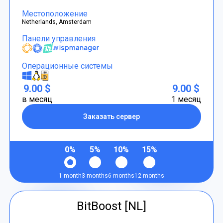
Местоположение
Netherlands, Amsterdam
Панели управления
Операционные системы
9.00 $
9.00 $
в месяц
1 месяц
Заказать сервер
0%
5%
10%
15%
1 month
3 months
6 months
12 months
BitBoost [NL]