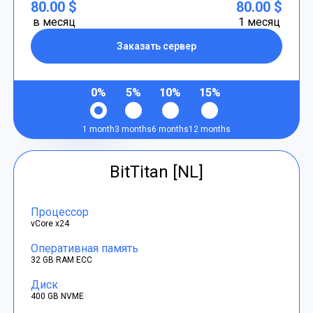
80.00 $
80.00 $
в месяц
1 месяц
Заказать сервер
0%
5%
10%
15%
1 month
3 months
6 months
12 months
BitTitan [NL]
Процессор
vCore x24
Оперативная память
32 GB RAM ECC
Диск
400 GB NVME