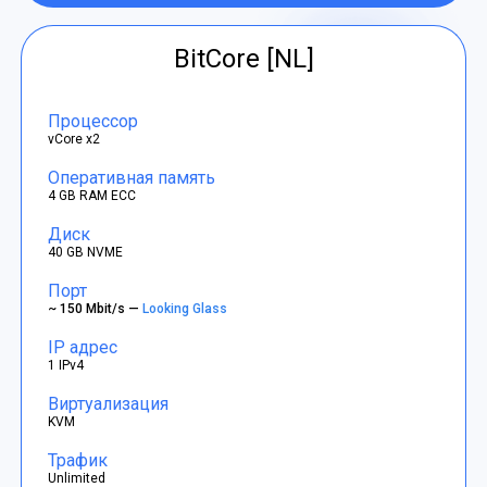
BitCore [NL]
Процессор
vCore x2
Оперативная память
4 GB RAM ECC
Диск
40 GB NVME
Порт
~ 150 Mbit/s —
Looking Glass
IP адрес
1 IPv4
Виртуализация
KVM
Трафик
Unlimited