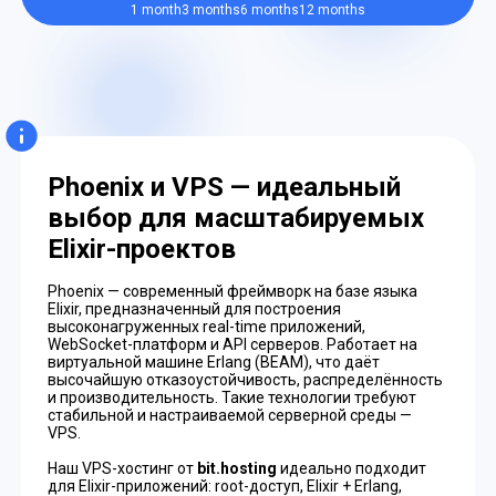
1 month
3 months
6 months
12 months
Phoenix и VPS — идеальный
выбор для масштабируемых
Elixir-проектов
Phoenix — современный фреймворк на базе языка
Elixir, предназначенный для построения
высоконагруженных real-time приложений,
WebSocket-платформ и API серверов. Работает на
виртуальной машине Erlang (BEAM), что даёт
высочайшую отказоустойчивость, распределённость
и производительность. Такие технологии требуют
стабильной и настраиваемой серверной среды —
VPS.
Наш VPS-хостинг от
bit.hosting
идеально подходит
для Elixir-приложений: root-доступ, Elixir + Erlang,