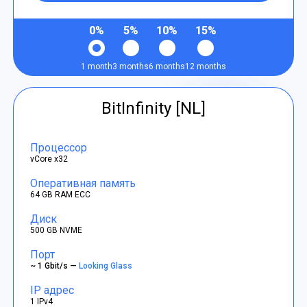
0%
5%
10%
15%
1 month
3 months
6 months
12 months
BitInfinity [NL]
Процессор
vCore x32
Оперативная память
64 GB RAM ECC
Диск
500 GB NVME
Порт
~ 1 Gbit/s —
Looking Glass
IP адрес
1 IPv4