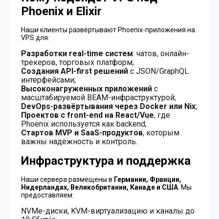
Phoenix и Elixir
Наши клиенты развёртывают Phoenix-приложения на
VPS для:
Разработки real-time систем
: чатов, онлайн-
трекеров, торговых платформ;
Создания API-first решений
с JSON/GraphQL
интерфейсами;
Высоконагруженных приложений
с
масштабируемой BEAM-инфраструктурой;
DevOps-развёртывания через Docker или Nix
;
Проектов с front-end на React/Vue
, где
Phoenix используется как backend;
Стартов MVP и SaaS-продуктов
, которым
важны надёжность и контроль.
Инфраструктура и поддержка
Наши сервера размещены в
Германии, Франции,
Нидерландах, Великобритании, Канаде и США
. Мы
предоставляем:
NVMe-диски, KVM-виртуализацию и каналы до