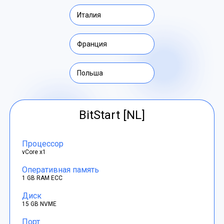
Италия
Франция
Польша
BitStart [NL]
Процессор
vCore x1
Оперативная память
1 GB RAM ECC
Диск
15 GB NVME
Порт