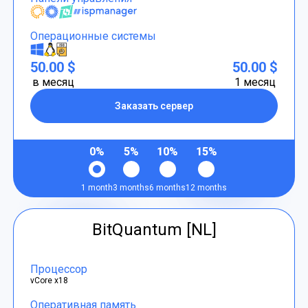
Операционные системы
50.00 $
50.00 $
в месяц
1 месяц
Заказать сервер
0%
5%
10%
15%
1 month
3 months
6 months
12 months
BitQuantum [NL]
Процессор
vCore x18
Оперативная память