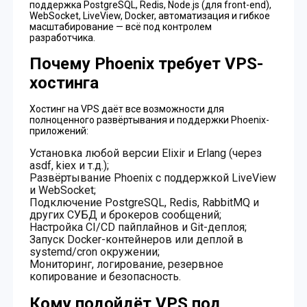
поддержка PostgreSQL, Redis, Node.js (для front-end),
WebSocket, LiveView, Docker, автоматизация и гибкое
масштабирование — всё под контролем
разработчика.
Почему Phoenix требует VPS-
хостинга
Хостинг на VPS даёт все возможности для
полноценного развёртывания и поддержки Phoenix-
приложений:
Установка любой версии Elixir и Erlang (через
asdf, kiex и т.д.);
Развёртывание Phoenix с поддержкой LiveView
и WebSocket;
Подключение PostgreSQL, Redis, RabbitMQ и
других СУБД и брокеров сообщений;
Настройка CI/CD пайплайнов и Git-деплоя;
Запуск Docker-контейнеров или деплой в
systemd/cron окружении;
Мониторинг, логирование, резервное
копирование и безопасность.
Кому подойдёт VPS под