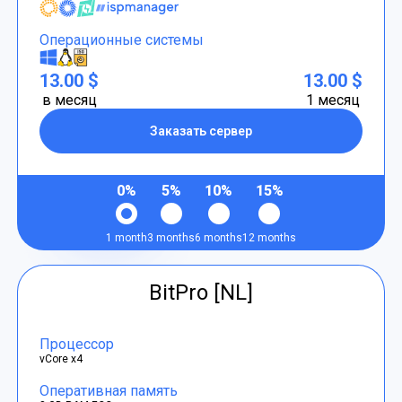
Операционные системы
13.00 $
13.00 $
в месяц
1 месяц
Заказать сервер
0%
5%
10%
15%
1 month
3 months
6 months
12 months
BitPro [NL]
Процессор
vCore x4
Оперативная память