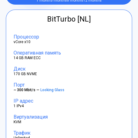
1 month
3 months
6 months
12 months
BitTurbo [NL]
Процессор
vCore x10
Оперативная память
14 GB RAM ECC
Диск
170 GB NVME
Порт
~ 300 Mbit/s —
Looking Glass
IP адрес
1 IPv4
Виртуализация
KVM
Трафик
Unlimited