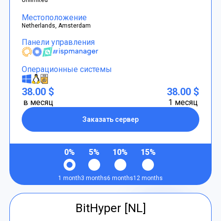
Местоположение
Netherlands, Amsterdam
Панели управления
Операционные системы
38.00 $
38.00 $
в месяц
1 месяц
Заказать сервер
0%
5%
10%
15%
1 month
3 months
6 months
12 months
BitHyper [NL]