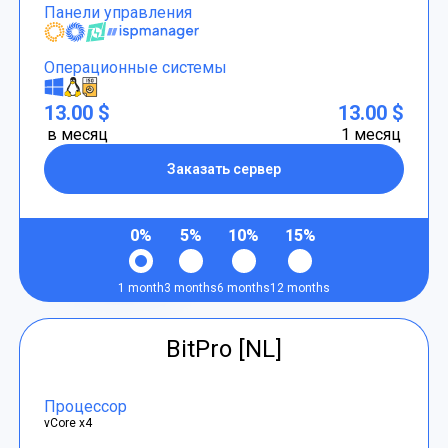
Панели управления
Операционные системы
13.00 $
13.00 $
в месяц
1 месяц
Заказать сервер
0%
5%
10%
15%
1 month
3 months
6 months
12 months
BitPro [NL]
Процессор
vCore x4