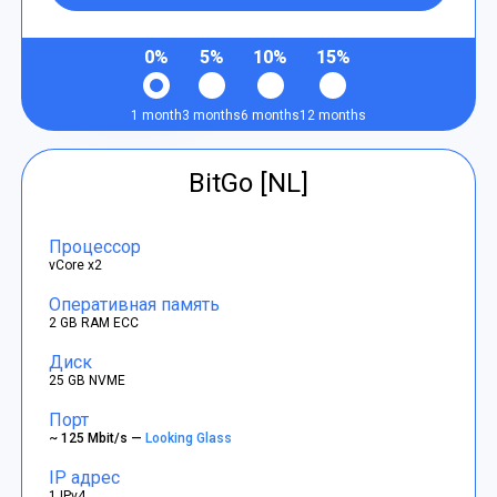
0%
5%
10%
15%
1 month
3 months
6 months
12 months
BitGo [NL]
Процессор
vCore x2
Оперативная память
2 GB RAM ECC
Диск
25 GB NVME
Порт
~ 125 Mbit/s —
Looking Glass
IP адрес
1 IPv4