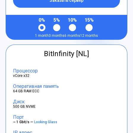
Заказать сервер
0%
5%
10%
15%
1 month
3 months
6 months
12 months
BitInfinity [NL]
Процессор
vCore x32
Оперативная память
64 GB RAM ECC
Диск
500 GB NVME
Порт
~ 1 Gbit/s —
Looking Glass
IP адрес