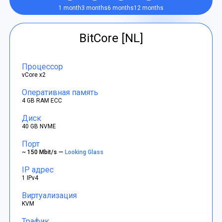
1 month
3 months
6 months
12 months
BitCore [NL]
Процессор
vCore x2
Оперативная память
4 GB RAM ECC
Диск
40 GB NVME
Порт
~ 150 Mbit/s —
Looking Glass
IP адрес
1 IPv4
Виртуализация
KVM
Трафик