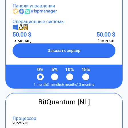
Панели управления
Операционные системы
50.00 $
50.00 $
в месяц
1 месяц
Заказать сервер
0%
5%
10%
15%
1 month
3 months
6 months
12 months
BitQuantum [NL]
Процессор
vCore x18