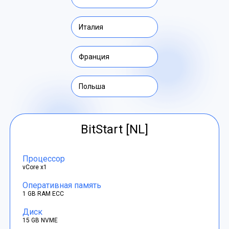
Италия
Франция
Польша
BitStart [NL]
Процессор
vCore x1
Оперативная память
1 GB RAM ECC
Диск
15 GB NVME