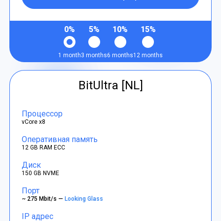
0%
5%
10%
15%
1 month
3 months
6 months
12 months
BitUltra [NL]
Процессор
vCore x8
Оперативная память
12 GB RAM ECC
Диск
150 GB NVME
Порт
~ 275 Mbit/s —
Looking Glass
IP адрес