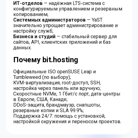
ИТ-отделов
— надёжная LTS-система с
конфигурируемым управлением и резервным
копированием;
Системных администраторов
— YaST
значительно упрощает администрирование и
настройку служб;
Бизнеса и студий
— стабильный сервер для
сайтов, API, клиентских приложений и баз
данных.
Почему bit.hosting
Официальные ISO openSUSE Leap и
Tumbleweed (по выбору);
KVM-виртуализация, root-доступ, SSH,
настройка через панель или вручную;
Скоростные NVMe, 1 Гбит/с порт, дата-центры
в Европе, США, Канаде;
DDoS-защита, брандмауэр, снапшоты,
резервные копии и SLA 99.9%;
Поддержка 24/7: помощь с установкой,
настройкой окружения и переносом проектов.