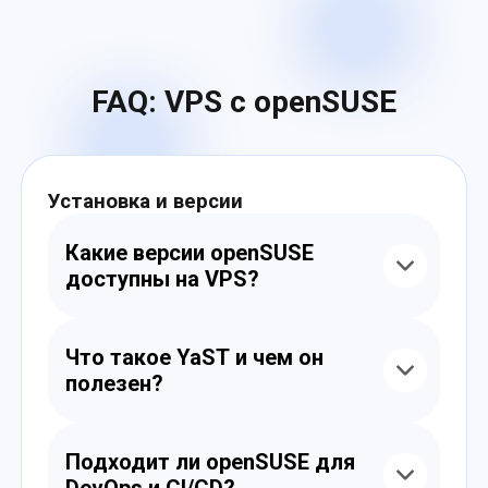
FAQ: VPS с openSUSE
Установка и версии
Какие версии openSUSE
доступны на VPS?
Вы можете выбрать openSUSE Leap (LTS)
или Tumbleweed (rolling). Установка
Что такое YaST и чем он
возможна автоматически или вручную
полезен?
через ISO/VNC.
YaST — мощный инструмент для
управления сервером: настройка сети,
Подходит ли openSUSE для
firewall, пользователей, служб, разделов и