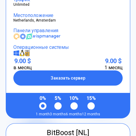
Unlimited
Местоположение
Netherlands, Amsterdam
Панели управления
Операционные системы
9.00 $
9.00 $
в месяц
1 месяц
Заказать сервер
0%
5%
10%
15%
1 month
3 months
6 months
12 months
BitBoost [NL]