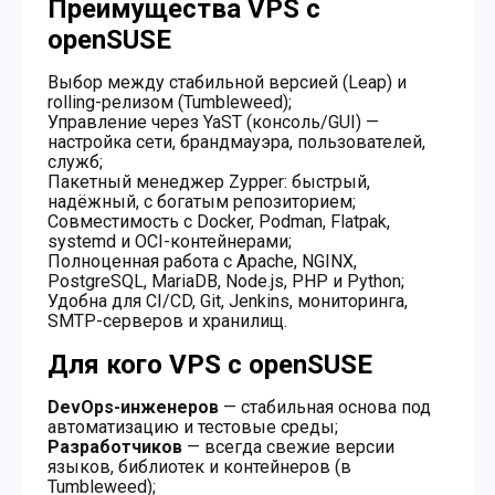
Преимущества VPS с
openSUSE
Выбор между стабильной версией (Leap) и
rolling-релизом (Tumbleweed);
Управление через YaST (консоль/GUI) —
настройка сети, брандмауэра, пользователей,
служб;
Пакетный менеджер Zypper: быстрый,
надёжный, с богатым репозиторием;
Совместимость с Docker, Podman, Flatpak,
systemd и OCI-контейнерами;
Полноценная работа с Apache, NGINX,
PostgreSQL, MariaDB, Node.js, PHP и Python;
Удобна для CI/CD, Git, Jenkins, мониторинга,
SMTP-серверов и хранилищ.
Для кого VPS с openSUSE
DevOps-инженеров
— стабильная основа под
автоматизацию и тестовые среды;
Разработчиков
— всегда свежие версии
языков, библиотек и контейнеров (в
Tumbleweed);