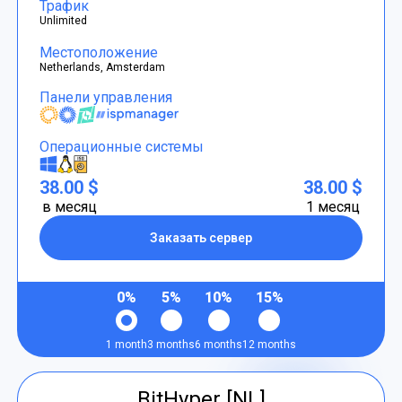
Трафик
Unlimited
Местоположение
Netherlands, Amsterdam
Панели управления
Операционные системы
38.00 $
38.00 $
в месяц
1 месяц
Заказать сервер
0%
5%
10%
15%
1 month
3 months
6 months
12 months
BitHyper [NL]