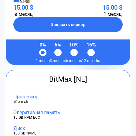
15.00 $
15.00 $
в месяц
1 месяц
Заказать сервер
0%
5%
10%
15%
1 month
3 months
6 months
12 months
BitMax [NL]
Процессор
vCore x6
Оперативная память
10 GB RAM ECC
Диск
100 GB NVME