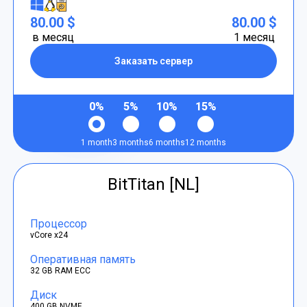
80.00 $
80.00 $
в месяц
1 месяц
Заказать сервер
0%
5%
10%
15%
1 month
3 months
6 months
12 months
BitTitan [NL]
Процессор
vCore x24
Оперативная память
32 GB RAM ECC
Диск
400 GB NVME