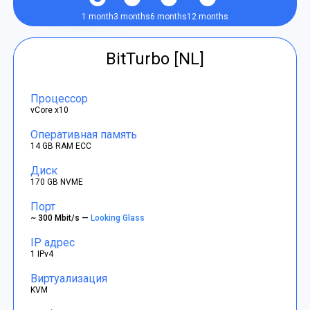
1 month
3 months
6 months
12 months
BitTurbo [NL]
Процессор
vCore x10
Оперативная память
14 GB RAM ECC
Диск
170 GB NVME
Порт
~ 300 Mbit/s —
Looking Glass
IP адрес
1 IPv4
Виртуализация
KVM