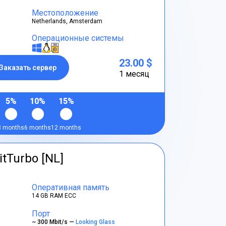
Местоположение
Netherlands, Amsterdam
Операционные системы
23.00 $
Заказать сервер
1 месяц
5%
10%
15%
3 months
6 months
12 months
itTurbo [NL]
Оперативная память
14 GB RAM ECC
Порт
~ 300 Mbit/s —
Looking Glass