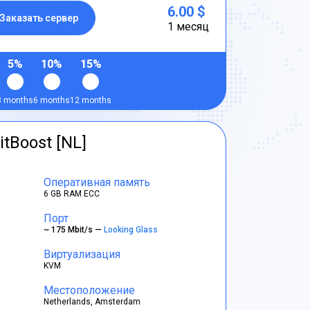
6.00 $
Заказать сервер
1 месяц
5%
10%
15%
3 months
6 months
12 months
itBoost [NL]
Оперативная память
6 GB RAM ECC
Порт
~ 175 Mbit/s —
Looking Glass
Виртуализация
KVM
Местоположение
Netherlands, Amsterdam