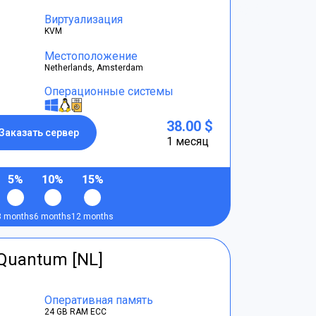
Виртуализация
KVM
Местоположение
Netherlands, Amsterdam
Операционные системы
38.00 $
Заказать сервер
1 месяц
5%
10%
15%
3 months
6 months
12 months
tQuantum [NL]
Оперативная память
24 GB RAM ECC