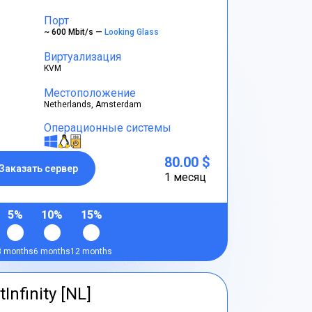
Порт
~ 600 Mbit/s —
Looking Glass
Виртуализация
KVM
Местоположение
Netherlands, Amsterdam
Операционные системы
80.00 $
Заказать сервер
1 месяц
5%
10%
15%
3 months
6 months
12 months
tInfinity [NL]