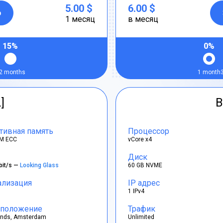
5.00 $
6.00 $
р
1 месяц
в месяц
15%
0%
2 months
1 month
]
B
тивная память
Процессор
M ECC
vCore x4
Диск
bit/s —
Looking Glass
60 GB NVME
ализация
IP адрес
1 IPv4
положение
Трафик
ands, Amsterdam
Unlimited