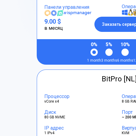
Опера
Панели управления
9.00 $
Заказать серве
в месяц
0%
5%
10%
1 month
3 months
6 months
1
BitPro [NL
Процессор
Опера
vCore x4
8 GB RA
Диск
Порт
80 GB NVME
~ 200 M
IP адрес
Вирту
1 IPv4
KVM