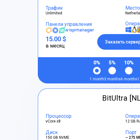
Трафик
Место
Unlimited
Netherl
Опера
Панели управления
15.00 $
Заказать серве
в месяц
0%
5%
10%
1 month
3 months
6 months
1
BitUltra [N
Процессор
Опера
vCore x8
12 GB R
Диск
Порт
150 GB NVME
~ 275 M