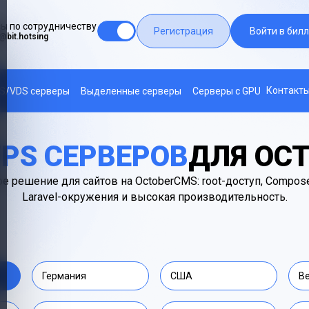
ы по сотрудничеству
Регистрация
Войти в билл
@bit.hotsing
Контакт
S/VDS серверы
Выделенные серверы
Серверы с GPU
PS СЕРВЕРОВ
ДЛЯ OC
 решение для сайтов на OctoberCMS: root-доступ, Composer
Laravel-окружения и высокая производительность.
Германия
США
В