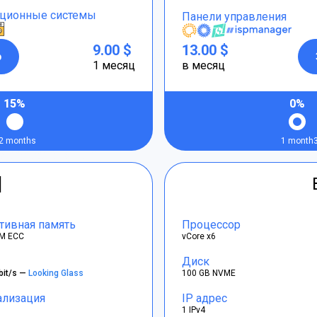
ционные системы
Панели управления
9.00 $
13.00 $
р
1 месяц
в месяц
15%
0%
2 months
1 month
]
тивная память
Процессор
M ECC
vCore x6
Диск
bit/s —
Looking Glass
100 GB NVME
ализация
IP адрес
1 IPv4