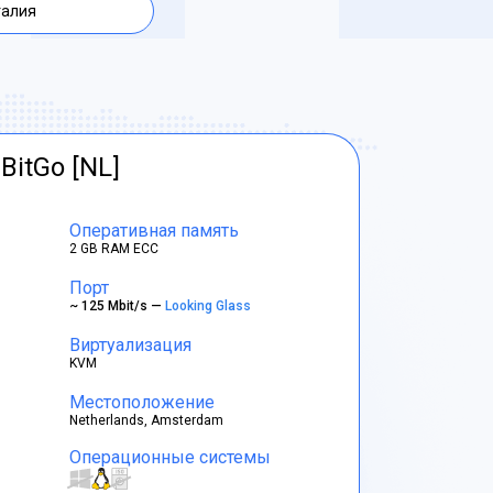
талия
BitGo [NL]
Оперативная память
2 GB RAM ECC
Порт
~ 125 Mbit/s —
Looking Glass
Виртуализация
KVM
Местоположение
Netherlands, Amsterdam
Операционные системы