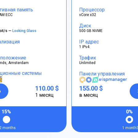
тивная память
Процессор
AM ECC
vCore x32
Диск
bit/s —
Looking Glass
500 GB NVME
ализация
IP адрес
1 IPv4
положение
Трафик
ands, Amsterdam
Unlimited
ционные системы
Панели управления
110.00 $
155.00 $
р
1 месяц
в месяц
15%
0%
2 months
1 month