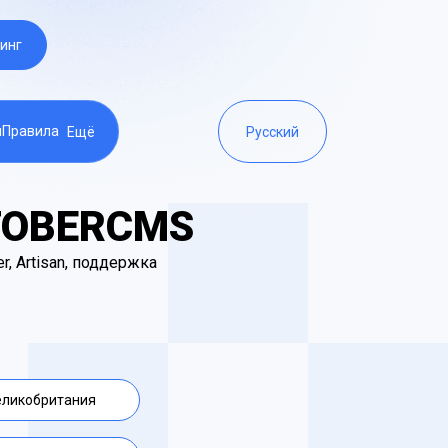
инг
ы
Правила
Ещё
Русский
TOBERCMS
, Artisan, поддержка
еликобритания