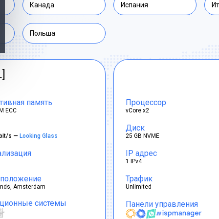
Канада
Испания
И
Польша
L]
тивная память
Процессор
M ECC
vCore x2
Диск
bit/s —
Looking Glass
25 GB NVME
ализация
IP адрес
1 IPv4
положение
Трафик
ands, Amsterdam
Unlimited
ционные системы
Панели управления