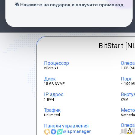
Швейцария
🎁 Нажмите на подарок и получите промокод
Франция
BitStart [N
Процессор
Опера
vCore x1
1 GB RA
Диск
Порт
15 GB NVME
~ 100 M
IP адрес
Вирту
1 IPv4
KVM
Трафик
Место
Unlimited
Netherl
Опера
Панели управления