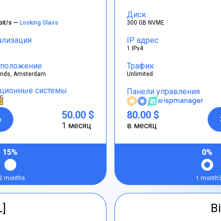
Диск
bit/s —
Looking Glass
300 GB NVME
ализация
IP адрес
1 IPv4
положение
Трафик
ands, Amsterdam
Unlimited
ционные системы
Панели управления
50.00 $
80.00 $
р
1 месяц
в месяц
15%
0%
2 months
1 month
L]
Bi