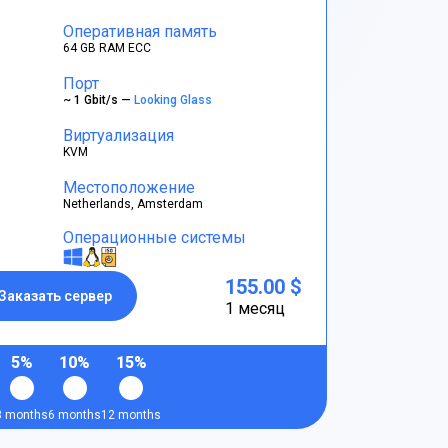
Оперативная память
64 GB RAM ECC
Порт
~ 1 Gbit/s —
Looking Glass
Виртуализация
KVM
Местоположение
Netherlands, Amsterdam
Операционные системы
155.00 $
Заказать сервер
1 месяц
5%
10%
15%
3 months
6 months
12 months