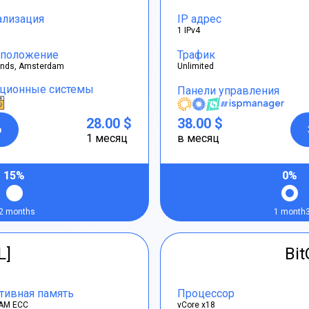
ализация
IP адрес
1 IPv4
положение
Трафик
ands, Amsterdam
Unlimited
ционные системы
Панели управления
28.00 $
38.00 $
р
1 месяц
в месяц
15%
0%
2 months
1 month
L]
Bi
тивная память
Процессор
AM ECC
vCore x18