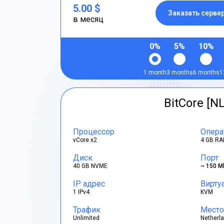
5.00 $
Заказать серве
в месяц
0%
5%
10%
1 month
3 months
6 months
1
BitCore [NL
Процессор
Опера
vCore x2
4 GB RA
Диск
Порт
40 GB NVME
~ 150 M
IP адрес
Вирту
1 IPv4
KVM
Трафик
Место
Unlimited
Netherl