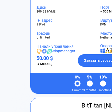
Диск
Порт
200 GB NVME
~ 500 M
IP адрес
Вирту
1 IPv4
KVM
Трафик
Место
Unlimited
Netherl
Опера
Панели управления
50.00 $
Заказать серве
в месяц
0%
5%
10%
1 month
3 months
6 months
1
BitTitan [N