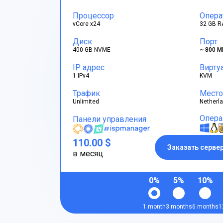
Процессор
Опера
vCore x24
32 GB R
Диск
Порт
400 GB NVME
~ 800 M
IP адрес
Вирту
1 IPv4
KVM
Трафик
Место
Unlimited
Netherl
Опера
Панели управления
110.00 $
Заказать серве
в месяц
0%
5%
10%
1 month
3 months
6 months
1