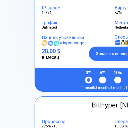
IP адрес
Вирту
1 IPv4
KVM
Трафик
Место
Unlimited
Netherl
Опера
Панели управления
28.00 $
Заказать серве
в месяц
0%
5%
10%
1 month
3 months
6 months
1
BitHyper [N
Процессор
Опера
vCore x16
16 GB R