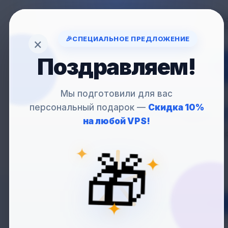
Вопрос
support
🎉
СПЕЦИАЛЬНОЕ ПРЕДЛОЖЕНИЕ
×
Поздравляем!
VP
Мы подготовили для вас
персональный подарок —
Скидка 10%
АРЕНДА
V
на любой VPS!
Идеальное серверное
✦
🎁
✦
Нидерланды
✦