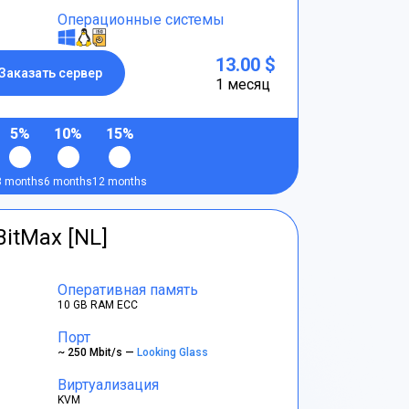
Операционные системы
13.00 $
Заказать сервер
1 месяц
5%
10%
15%
3 months
6 months
12 months
BitMax [NL]
Оперативная память
10 GB RAM ECC
Порт
~ 250 Mbit/s —
Looking Glass
Виртуализация
KVM