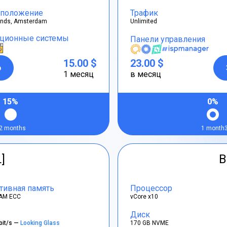
положение
Трафик
ands, Amsterdam
Unlimited
ционные системы
Панели управления
15.00 $
23.00 $
р
1 месяц
в месяц
15%
0%
2 months
1 month
L]
B
тивная память
Процессор
AM ECC
vCore x10
Диск
bit/s —
Looking Glass
170 GB NVME