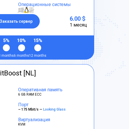
Операционные системы
6.00 $
Заказать сервер
1 месяц
5%
10%
15%
3 months
6 months
12 months
itBoost [NL]
Оперативная память
6 GB RAM ECC
Порт
~ 175 Mbit/s —
Looking Glass
Виртуализация
KVM