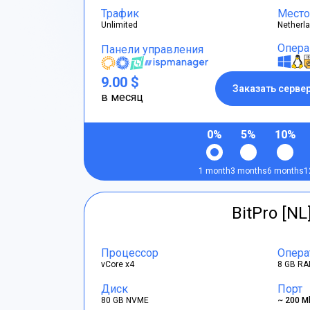
Трафик
Место
Unlimited
Netherl
Опера
Панели управления
9.00 $
Заказать серве
в месяц
0%
5%
10%
1 month
3 months
6 months
1
BitPro [NL
Процессор
Опера
vCore x4
8 GB RA
Диск
Порт
80 GB NVME
~ 200 M