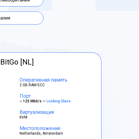
еликобритания
талия
BitGo [NL]
Оперативная память
2 GB RAM ECC
Порт
~ 125 Mbit/s —
Looking Glass
Виртуализация
KVM
Местоположение
Netherlands, Amsterdam