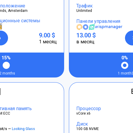
положение
Трафик
ands, Amsterdam
Unlimited
ционные системы
Панели управления
9.00 $
13.00 $
р
1 месяц
в месяц
15%
0%
2 months
1 month
]
тивная память
Процессор
M ECC
vCore x6
Диск
bit/s —
Looking Glass
100 GB NVME