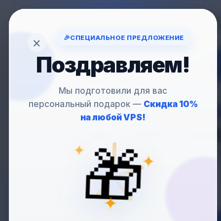
Вопрос
support
🎉
СПЕЦИАЛЬНОЕ ПРЕДЛОЖЕНИЕ
×
Поздравляем!
VP
Мы подготовили для вас
персональный подарок —
Скидка 10%
АРЕНДА VPS ЗА
на любой VPS!
— АБСОЛЮТНА
✦
🎁
✦
Оплачивайте VPS полно
✦