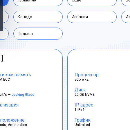
Германия
США
В
Канада
Испания
И
Польша
L]
тивная память
Процессор
M ECC
vCore x2
Диск
bit/s —
Looking Glass
25 GB NVME
ализация
IP адрес
1 IPv4
положение
Трафик
ands, Amsterdam
Unlimited