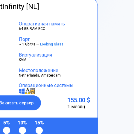
tInfinity [NL]
Оперативная память
64 GB RAM ECC
Порт
~ 1 Gbit/s —
Looking Glass
Виртуализация
KVM
Местоположение
Netherlands, Amsterdam
Операционные системы
155.00 $
Заказать сервер
1 месяц
5%
10%
15%