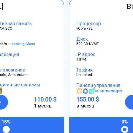
L]
Bi
тивная память
Процессор
AM ECC
vCore x32
Диск
bit/s —
Looking Glass
500 GB NVME
ализация
IP адрес
1 IPv4
положение
Трафик
ands, Amsterdam
Unlimited
ционные системы
Панели управления
110.00 $
155.00 $
р
1 месяц
в месяц
15%
0%