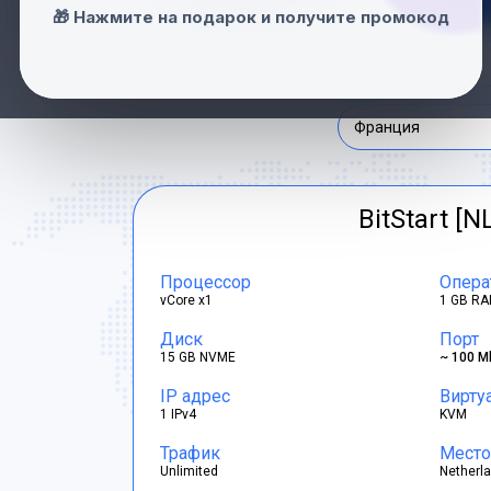
Нидерланды
🎁 Нажмите на подарок и получите промокод
Швейцария
Франция
BitStart [N
Процессор
Опера
vCore x1
1 GB RA
Диск
Порт
15 GB NVME
~ 100 M
IP адрес
Вирту
1 IPv4
KVM
Трафик
Место
Unlimited
Netherl