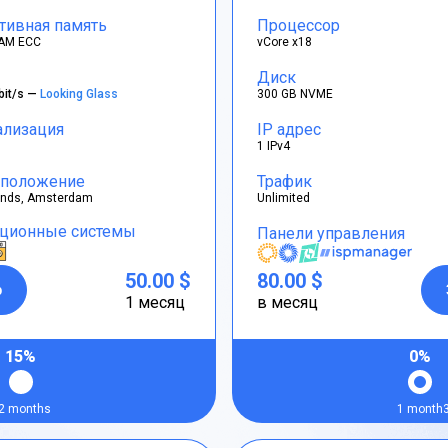
тивная память
Процессор
AM ECC
vCore x18
Диск
bit/s —
Looking Glass
300 GB NVME
ализация
IP адрес
1 IPv4
положение
Трафик
ands, Amsterdam
Unlimited
ционные системы
Панели управления
50.00 $
80.00 $
р
1 месяц
в месяц
15%
0%
2 months
1 month