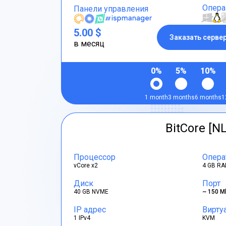
Опера
Панели управления
5.00 $
Заказать серве
в месяц
0%
5%
10%
1 month
3 months
6 months
1
BitCore [NL
Процессор
Опера
vCore x2
4 GB RA
Диск
Порт
40 GB NVME
~ 150 M
IP адрес
Вирту
1 IPv4
KVM