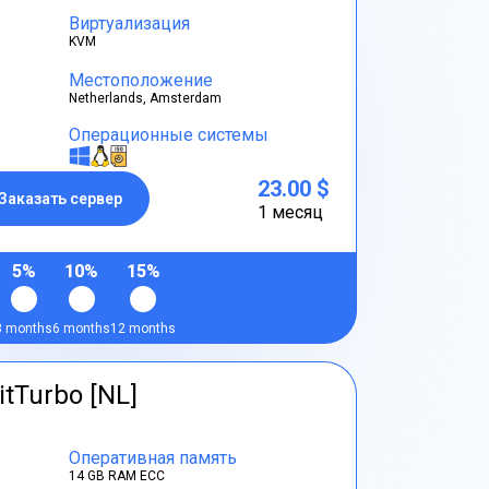
Виртуализация
KVM
Местоположение
Netherlands, Amsterdam
Операционные системы
23.00 $
Заказать сервер
1 месяц
5%
10%
15%
3 months
6 months
12 months
itTurbo [NL]
Оперативная память
14 GB RAM ECC