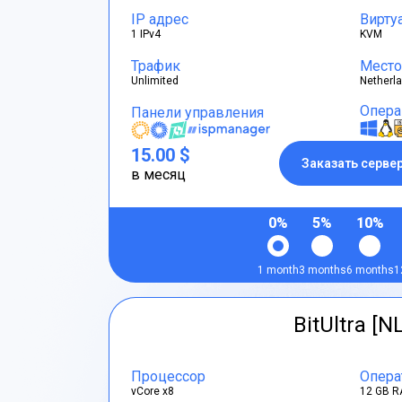
IP адрес
Вирту
1 IPv4
KVM
Трафик
Место
Unlimited
Netherl
Опера
Панели управления
15.00 $
Заказать серве
в месяц
0%
5%
10%
1 month
3 months
6 months
1
BitUltra [N
Процессор
Опера
vCore x8
12 GB R