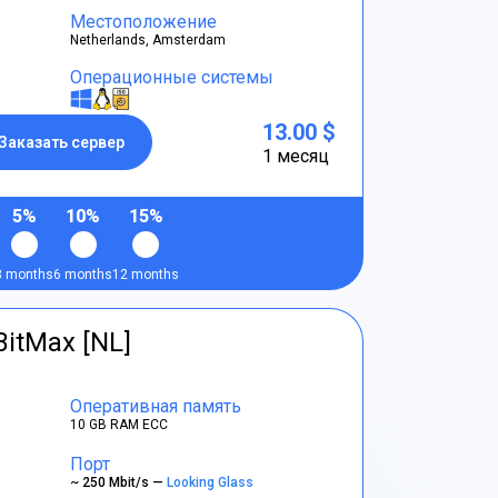
Местоположение
Netherlands, Amsterdam
Операционные системы
13.00 $
Заказать сервер
1 месяц
5%
10%
15%
3 months
6 months
12 months
BitMax [NL]
Оперативная память
10 GB RAM ECC
Порт
~ 250 Mbit/s —
Looking Glass