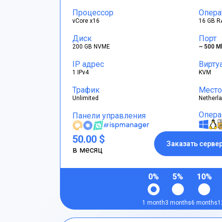
Процессор
Опера
vCore x16
16 GB R
Диск
Порт
200 GB NVME
~ 500 M
IP адрес
Вирту
1 IPv4
KVM
Трафик
Место
Unlimited
Netherl
Опера
Панели управления
50.00 $
Заказать серве
в месяц
0%
5%
10%
1 month
3 months
6 months
1