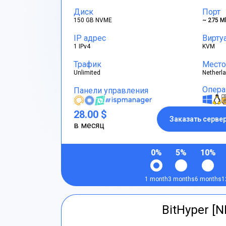
Диск
Порт
150 GB NVME
~ 275 M
IP адрес
Вирту
1 IPv4
KVM
Трафик
Место
Unlimited
Netherl
Опера
Панели управления
28.00 $
Заказать серве
в месяц
0%
5%
10%
1 month
3 months
6 months
1
BitHyper [N