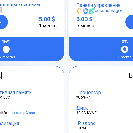
ционные системы
Панели управления
5.00 $
6.00 $
р
1 месяц
в месяц
15%
0%
2 months
1 month
]
B
тивная память
Процессор
M ECC
vCore x4
Диск
bit/s —
Looking Glass
60 GB NVME
ализация
IP адрес
1 IPv4