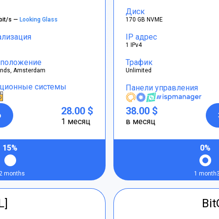
Диск
bit/s —
Looking Glass
170 GB NVME
ализация
IP адрес
1 IPv4
положение
Трафик
ands, Amsterdam
Unlimited
ционные системы
Панели управления
28.00 $
38.00 $
р
1 месяц
в месяц
15%
0%
2 months
1 month
L]
Bi