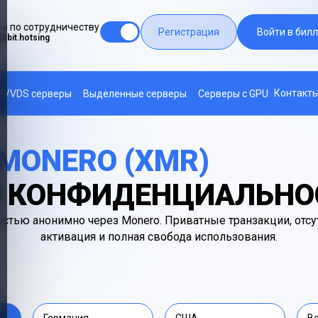
ы по сотрудничеству
Регистрация
Войти в билл
@bit.hotsing
Контакт
S/VDS серверы
Выделенные серверы
Серверы с GPU
MONERO (XMR)
Я КОНФИДЕНЦИАЛЬНО
стью анонимно через Monero. Приватные транзакции, отсу
активация и полная свобода использования.