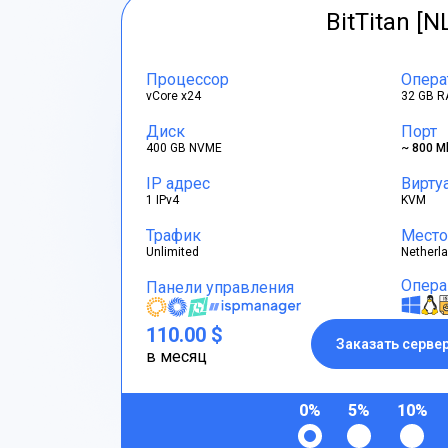
BitTitan [N
Процессор
Опера
vCore x24
32 GB R
Диск
Порт
400 GB NVME
~ 800 M
IP адрес
Вирту
1 IPv4
KVM
Трафик
Место
Unlimited
Netherl
Опера
Панели управления
110.00 $
Заказать серве
в месяц
0%
5%
10%