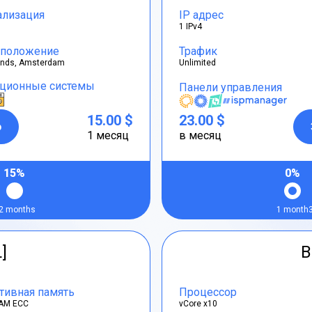
ализация
IP адрес
1 IPv4
положение
Трафик
ands, Amsterdam
Unlimited
ционные системы
Панели управления
15.00 $
23.00 $
р
1 месяц
в месяц
15%
0%
2 months
1 month
L]
B
тивная память
Процессор
AM ECC
vCore x10