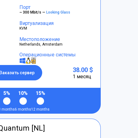
Порт
~ 300 Mbit/s —
Looking Glass
Виртуализация
KVM
Местоположение
Netherlands, Amsterdam
Операционные системы
38.00 $
Заказать сервер
1 месяц
5%
10%
15%
3 months
6 months
12 months
tQuantum [NL]