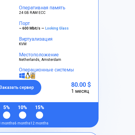
Оперативная память
24 GB RAM ECC
Порт
~ 600 Mbit/s —
Looking Glass
Виртуализация
KVM
Местоположение
Netherlands, Amsterdam
Операционные системы
80.00 $
Заказать сервер
1 месяц
5%
10%
15%
3 months
6 months
12 months