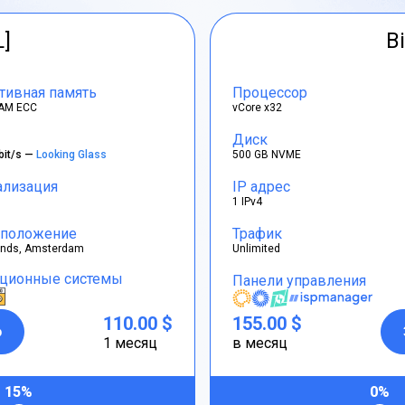
L]
Bi
тивная память
Процессор
AM ECC
vCore x32
Диск
bit/s —
Looking Glass
500 GB NVME
ализация
IP адрес
1 IPv4
положение
Трафик
ands, Amsterdam
Unlimited
ционные системы
Панели управления
110.00 $
155.00 $
р
1 месяц
в месяц
15%
0%