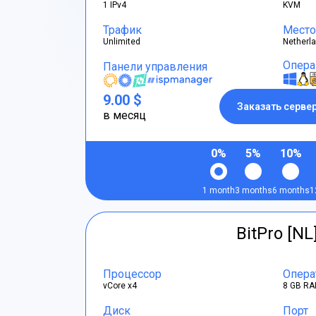
1 IPv4
KVM
Трафик
Место
Unlimited
Netherl
Опера
Панели управления
9.00 $
Заказать серве
в месяц
0%
5%
10%
1 month
3 months
6 months
1
BitPro [NL
Процессор
Опера
vCore x4
8 GB RA
Диск
Порт