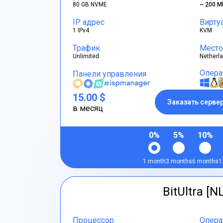
80 GB NVME
~ 200 M
IP адрес
Вирту
1 IPv4
KVM
Трафик
Место
Unlimited
Netherl
Опера
Панели управления
15.00 $
Заказать серве
в месяц
0%
5%
10%
1 month
3 months
6 months
1
BitUltra [N
Процессор
Опера