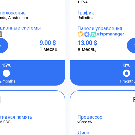
1 IPv4
положение
Трафик
ands, Amsterdam
Unlimited
ционные системы
Панели управления
9.00 $
13.00 $
р
1 месяц
в месяц
15%
0%
2 months
1 month
]
тивная память
Процессор
M ECC
vCore x6
Диск