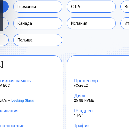
Германия
США
В
Канада
Испания
И
Польша
L]
тивная память
Процессор
M ECC
vCore x2
Диск
bit/s —
Looking Glass
25 GB NVME
ализация
IP адрес
1 IPv4
положение
Трафик