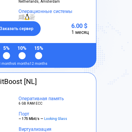
Netherlands, Amsterdam
Операционные системы
6.00 $
Заказать сервер
1 месяц
5%
10%
15%
3 months
6 months
12 months
itBoost [NL]
Оперативная память
6 GB RAM ECC
Порт
~ 175 Mbit/s —
Looking Glass
Виртуализация