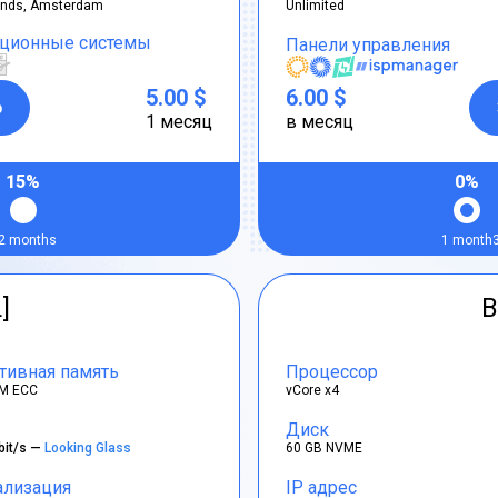
ands, Amsterdam
Unlimited
ционные системы
Панели управления
5.00 $
6.00 $
р
1 месяц
в месяц
15%
0%
2 months
1 month
]
B
тивная память
Процессор
M ECC
vCore x4
Диск
bit/s —
Looking Glass
60 GB NVME
ализация
IP адрес