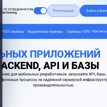
ы по сотрудничеству
Регистрация
Войти в билл
@bit.hotsing
Контакт
S/VDS серверы
Выделенные серверы
Серверы с GPU
ЛЬНЫХ ПРИЛОЖЕНИЙ
ACKEND, API И БАЗЫ
ение для мобильных разработчиков: запускайте API, базы 
 фоновые процессы на надёжной серверной инфраструкту
производительностью.