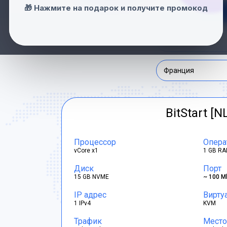
🎁 Нажмите на подарок и получите промокод
Нидерланды
Швейцария
Франция
BitStart [N
Процессор
Опера
vCore x1
1 GB RA
Диск
Порт
15 GB NVME
~ 100 M
IP адрес
Вирту
1 IPv4
KVM
Трафик
Место