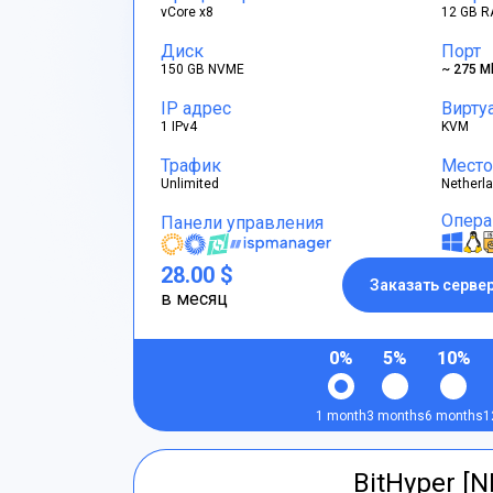
vCore x8
12 GB R
Диск
Порт
150 GB NVME
~ 275 M
IP адрес
Вирту
1 IPv4
KVM
Трафик
Место
Unlimited
Netherl
Опера
Панели управления
28.00 $
Заказать серве
в месяц
0%
5%
10%
1 month
3 months
6 months
1
BitHyper [N