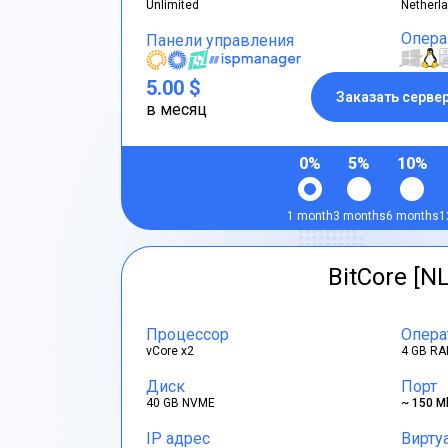
Unlimited
Netherl
Опера
Панели управления
5.00 $
Заказать серве
в месяц
0%
5%
10%
1 month
3 months
6 months
1
BitCore [NL
Процессор
Опера
vCore x2
4 GB RA
Диск
Порт
40 GB NVME
~ 150 M
IP адрес
Вирту