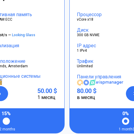
тивная память
Процессор
AM ECC
vCore x18
Диск
bit/s —
Looking Glass
300 GB NVME
ализация
IP адрес
1 IPv4
положение
Трафик
ands, Amsterdam
Unlimited
ционные системы
Панели управления
50.00 $
80.00 $
р
1 месяц
в месяц
15%
0%
2 months
1 month