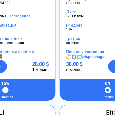
AM ECC
vCore x10
Диск
bit/s —
Looking Glass
170 GB NVME
ализация
IP адрес
1 IPv4
положение
Трафик
ands, Amsterdam
Unlimited
ционные системы
Панели управления
28.00 $
38.00 $
р
1 месяц
в месяц
15%
0%
2 months
1 month
L]
Bi