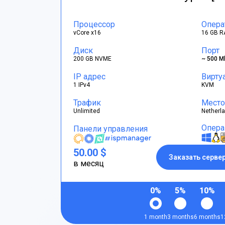
Процессор
Опера
vCore x16
16 GB R
Диск
Порт
200 GB NVME
~ 500 M
IP адрес
Вирту
1 IPv4
KVM
Трафик
Место
Unlimited
Netherl
Опера
Панели управления
50.00 $
Заказать серве
в месяц
0%
5%
10%
1 month
3 months
6 months
1