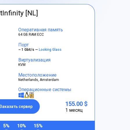
tInfinity [NL]
Оперативная память
64 GB RAM ECC
Порт
~ 1 Gbit/s —
Looking Glass
Виртуализация
KVM
Местоположение
Netherlands, Amsterdam
Операционные системы
155.00 $
Заказать сервер
1 месяц
5%
10%
15%