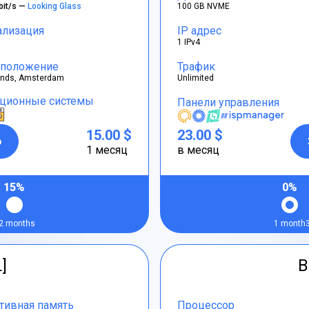
bit/s —
Looking Glass
100 GB NVME
ализация
IP адрес
1 IPv4
положение
Трафик
ands, Amsterdam
Unlimited
ционные системы
Панели управления
15.00 $
23.00 $
р
1 месяц
в месяц
15%
0%
2 months
1 month
L]
B
тивная память
Процессор