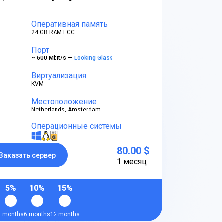
Оперативная память
24 GB RAM ECC
Порт
~ 600 Mbit/s —
Looking Glass
Виртуализация
KVM
Местоположение
Netherlands, Amsterdam
Операционные системы
80.00 $
Заказать сервер
1 месяц
5%
10%
15%
3 months
6 months
12 months