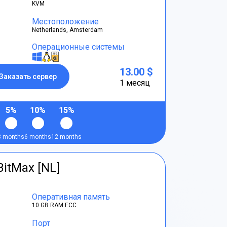
KVM
Местоположение
Netherlands, Amsterdam
Операционные системы
13.00 $
Заказать сервер
1 месяц
5%
10%
15%
3 months
6 months
12 months
BitMax [NL]
Оперативная память
10 GB RAM ECC
Порт