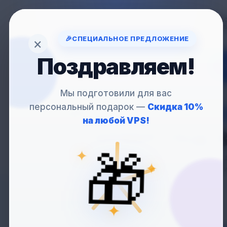
Вопрос
support
🎉
СПЕЦИАЛЬНОЕ ПРЕДЛОЖЕНИЕ
×
Поздравляем!
VP
Мы подготовили для вас
персональный подарок —
Скидка 10%
VPS
ДЛЯ МОБИ
на любой VPS!
— СЕРВЕР ПОД B
🎁
✦
Идеальное реш
✦
администрирования и
✦