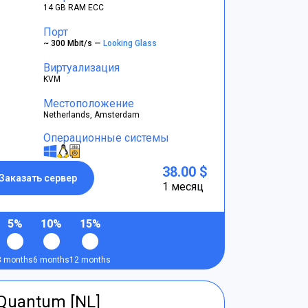
14 GB RAM ECC
Порт
~ 300 Mbit/s —
Looking Glass
Виртуализация
KVM
Местоположение
Netherlands, Amsterdam
Операционные системы
38.00 $
Заказать сервер
1 месяц
5%
10%
15%
3 months
6 months
12 months
tQuantum [NL]