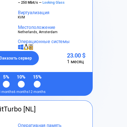
~ 250 Mbit/s —
Looking Glass
Виртуализация
KVM
Местоположение
Netherlands, Amsterdam
Операционные системы
23.00 $
Заказать сервер
1 месяц
5%
10%
15%
3 months
6 months
12 months
itTurbo [NL]
Оперативная память