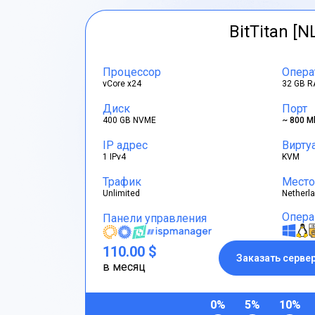
BitTitan [N
Процессор
Опера
vCore x24
32 GB R
Диск
Порт
400 GB NVME
~ 800 M
IP адрес
Вирту
1 IPv4
KVM
Трафик
Место
Unlimited
Netherl
Опера
Панели управления
110.00 $
Заказать серве
в месяц
0%
5%
10%