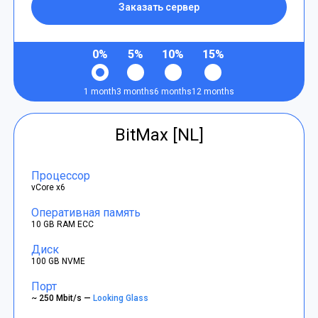
Заказать сервер
0%
5%
10%
15%
1 month
3 months
6 months
12 months
BitMax [NL]
Процессор
vCore x6
Оперативная память
10 GB RAM ECC
Диск
100 GB NVME
Порт
~ 250 Mbit/s —
Looking Glass