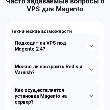
Часто задаваемые вопросы о
VPS для Magento
Технические возможности
Подходит ли VPS под
Magento 2.4?
Да, все наши VPS совместимы с Magento
2.4. Мы поддерживаем необходимые PHP-
Можно ли настроить Redis и
расширения, Elasticsearch, Composer 2 и
Varnish?
другие технологии, требуемые этой
версией.
Да, Redis и Varnish доступны на всех
тарифах. Мы поможем вам с их
Как осуществляется
установкой, конфигурацией и интеграцией
установка Magento на
с Magento.
сервер?