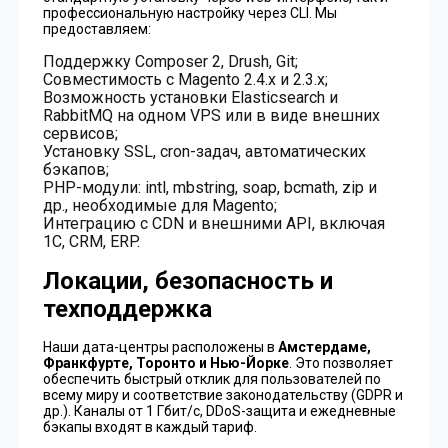
профессиональную настройку через CLI. Мы
предоставляем:
Поддержку Composer 2, Drush, Git;
Совместимость с Magento 2.4.x и 2.3.x;
Возможность установки Elasticsearch и
RabbitMQ на одном VPS или в виде внешних
сервисов;
Установку SSL, cron-задач, автоматических
бэкапов;
PHP-модули: intl, mbstring, soap, bcmath, zip и
др., необходимые для Magento;
Интеграцию с CDN и внешними API, включая
1С, CRM, ERP.
Локации, безопасность и
техподдержка
Наши дата-центры расположены в
Амстердаме,
Франкфурте, Торонто и Нью-Йорке
. Это позволяет
обеспечить быстрый отклик для пользователей по
всему миру и соответствие законодательству (GDPR и
др.). Каналы от 1 Гбит/с, DDoS-защита и ежедневные
бэкапы входят в каждый тариф.