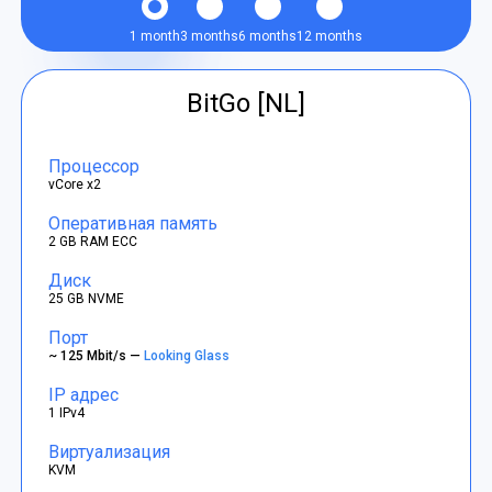
1 month
3 months
6 months
12 months
BitGo [NL]
Процессор
vCore x2
Оперативная память
2 GB RAM ECC
Диск
25 GB NVME
Порт
~ 125 Mbit/s —
Looking Glass
IP адрес
1 IPv4
Виртуализация
KVM