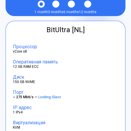
1 month
3 months
6 months
12 months
BitUltra [NL]
Процессор
vCore x8
Оперативная память
12 GB RAM ECC
Диск
150 GB NVME
Порт
~ 275 Mbit/s —
Looking Glass
IP адрес
1 IPv4
Виртуализация
KVM