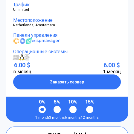
Трафик
Unlimited
Местоположение
Netherlands, Amsterdam
Панели управления
Операционные системы
6.00 $
6.00 $
в месяц
1 месяц
Заказать сервер
0%
5%
10%
15%
1 month
3 months
6 months
12 months