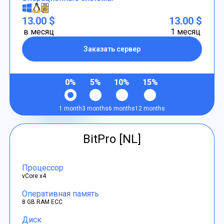
13.00 $
13.00 $
в месяц
1 месяц
Заказать сервер
0%
5%
10%
15%
1 month
3 months
6 months
12 months
BitPro [NL]
Процессор
vCore x4
Оперативная память
8 GB RAM ECC
Диск