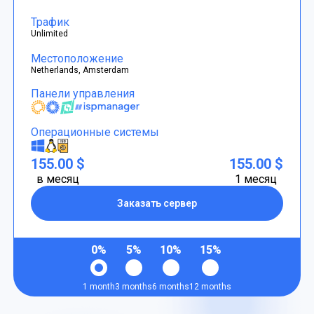
Трафик
Unlimited
Местоположение
Netherlands, Amsterdam
Панели управления
Операционные системы
155.00 $
155.00 $
в месяц
1 месяц
Заказать сервер
0%
5%
10%
15%
1 month
3 months
6 months
12 months