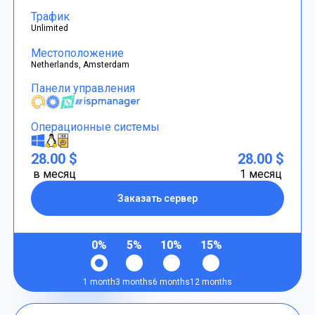
Трафик
Unlimited
Местоположение
Netherlands, Amsterdam
Панели управления
Операционные системы
28.00 $
28.00 $
в месяц
1 месяц
Заказать сервер
0%
5%
10%
15%
1 month
3 months
6 months
12 months