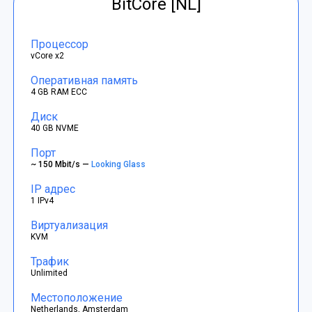
BitCore [NL]
Процессор
vCore x2
Оперативная память
4 GB RAM ECC
Диск
40 GB NVME
Порт
~ 150 Mbit/s —
Looking Glass
IP адрес
1 IPv4
Виртуализация
KVM
Трафик
Unlimited
Местоположение
Netherlands, Amsterdam