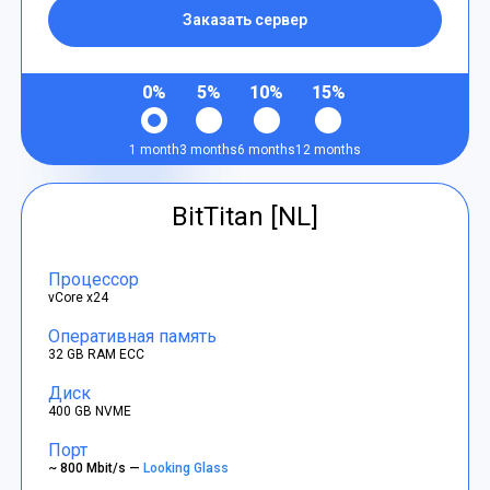
Заказать сервер
0%
5%
10%
15%
1 month
3 months
6 months
12 months
BitTitan [NL]
Процессор
vCore x24
Оперативная память
32 GB RAM ECC
Диск
400 GB NVME
Порт
~ 800 Mbit/s —
Looking Glass