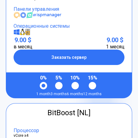
Панели управления
Операционные системы
9.00 $
9.00 $
в месяц
1 месяц
Заказать сервер
0%
5%
10%
15%
1 month
3 months
6 months
12 months
BitBoost [NL]
Процессор
vCore x4