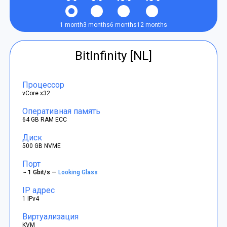
1 month
3 months
6 months
12 months
BitInfinity [NL]
Процессор
vCore x32
Оперативная память
64 GB RAM ECC
Диск
500 GB NVME
Порт
~ 1 Gbit/s —
Looking Glass
IP адрес
1 IPv4
Виртуализация
KVM