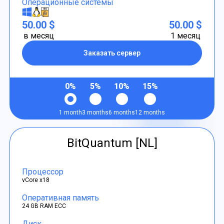
Операционные системы
50.00 $
50.00 $
в месяц
1 месяц
Заказать сервер
0%
5%
10%
15%
1 month
3 months
6 months
12 months
BitQuantum [NL]
Процессор
vCore x18
Оперативная память
24 GB RAM ECC
Диск