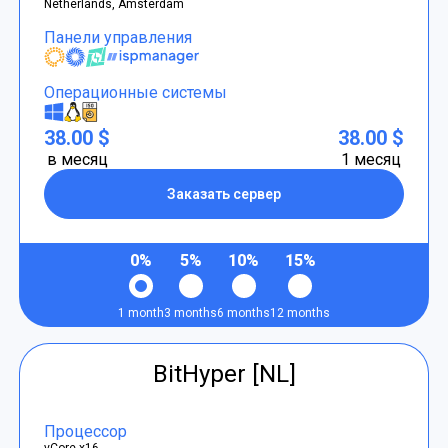
Netherlands, Amsterdam
Панели управления
Операционные системы
38.00 $
38.00 $
в месяц
1 месяц
Заказать сервер
0%
5%
10%
15%
1 month
3 months
6 months
12 months
BitHyper [NL]
Процессор
vCore x16