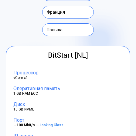
Франция
Польша
BitStart [NL]
Процессор
vCore x1
Оперативная память
1 GB RAM ECC
Диск
15 GB NVME
Порт
~ 100 Mbit/s —
Looking Glass
IP адрес