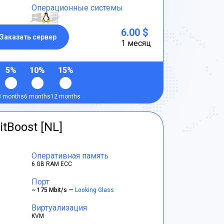
Операционные системы
6.00 $
Заказать сервер
1 месяц
5%
10%
15%
3 months
6 months
12 months
itBoost [NL]
Оперативная память
6 GB RAM ECC
Порт
~ 175 Mbit/s —
Looking Glass
Виртуализация
KVM