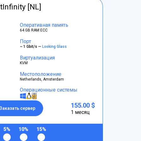
tInfinity [NL]
Оперативная память
64 GB RAM ECC
Порт
~ 1 Gbit/s —
Looking Glass
Виртуализация
KVM
Местоположение
Netherlands, Amsterdam
Операционные системы
155.00 $
Заказать сервер
1 месяц
5%
10%
15%