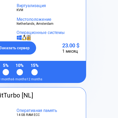
Виртуализация
KVM
Местоположение
Netherlands, Amsterdam
Операционные системы
23.00 $
Заказать сервер
1 месяц
5%
10%
15%
3 months
6 months
12 months
itTurbo [NL]
Оперативная память
14 GB RAM ECC