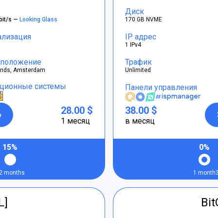
Диск
bit/s —
Looking Glass
170 GB NVME
ализация
IP адрес
1 IPv4
положение
Трафик
ands, Amsterdam
Unlimited
ционные системы
Панели управления
28.00 $
38.00 $
р
1 месяц
в месяц
15%
0%
2 months
1 month
L]
Bi