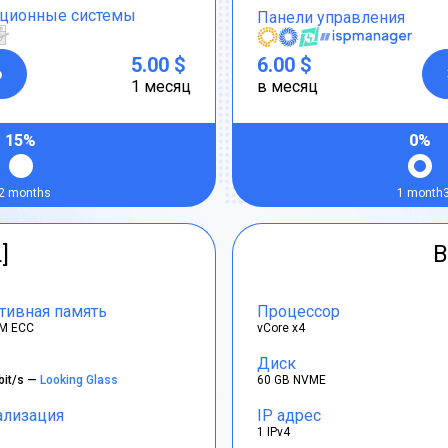
ционные системы
Панели управления
5.00 $
6.00 $
р
1 месяц
в месяц
15%
0%
2 months
1 month
]
B
тивная память
Процессор
M ECC
vCore x4
Диск
bit/s —
Looking Glass
60 GB NVME
ализация
IP адрес
1 IPv4