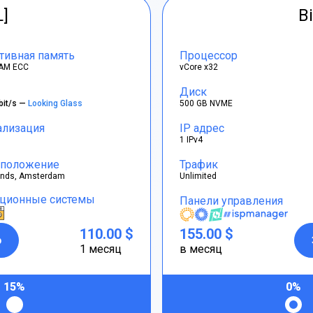
L]
Bi
тивная память
Процессор
AM ECC
vCore x32
Диск
bit/s —
Looking Glass
500 GB NVME
ализация
IP адрес
1 IPv4
положение
Трафик
ands, Amsterdam
Unlimited
ционные системы
Панели управления
110.00 $
155.00 $
р
1 месяц
в месяц
15%
0%