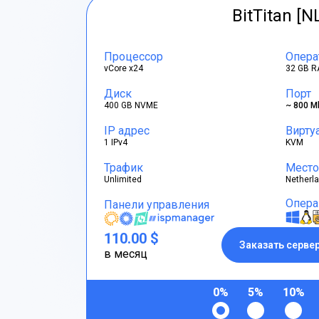
BitTitan [N
Процессор
Опера
vCore x24
32 GB R
Диск
Порт
400 GB NVME
~ 800 M
IP адрес
Вирту
1 IPv4
KVM
Трафик
Место
Unlimited
Netherl
Опера
Панели управления
110.00 $
Заказать серве
в месяц
0%
5%
10%