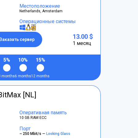
Местоположение
Netherlands, Amsterdam
Операционные системы
13.00 $
Заказать сервер
1 месяц
5%
10%
15%
3 months
6 months
12 months
BitMax [NL]
Оперативная память
10 GB RAM ECC
Порт
~ 250 Mbit/s —
Looking Glass