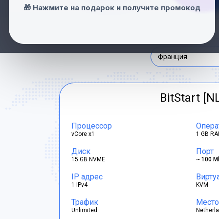
Нидерланды
🎁 Нажмите на подарок и получите промокод
Швейцария
Франция
BitStart [N
Процессор
Опера
vCore x1
1 GB RA
Диск
Порт
15 GB NVME
~ 100 M
IP адрес
Вирту
1 IPv4
KVM
Трафик
Место
Unlimited
Netherl