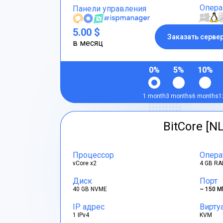
Опера
Панели управления
5.00 $
Заказать серве
в месяц
0%
5%
10%
1 month
3 months
6 months
1
BitCore [NL
Процессор
Опера
vCore x2
4 GB RA
Диск
Порт
40 GB NVME
~ 150 M
IP адрес
Вирту
1 IPv4
KVM