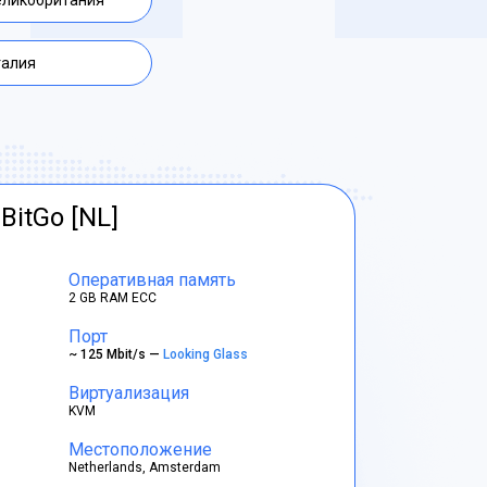
еликобритания
талия
BitGo [NL]
Оперативная память
2 GB RAM ECC
Порт
~ 125 Mbit/s —
Looking Glass
Виртуализация
KVM
Местоположение
Netherlands, Amsterdam