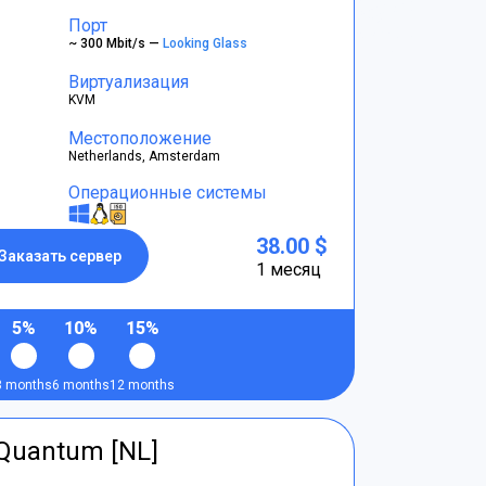
Порт
~ 300 Mbit/s —
Looking Glass
Виртуализация
KVM
Местоположение
Netherlands, Amsterdam
Операционные системы
38.00 $
Заказать сервер
1 месяц
5%
10%
15%
3 months
6 months
12 months
tQuantum [NL]