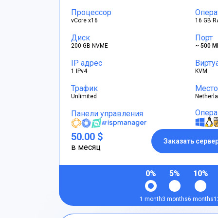
Процессор
Опера
vCore x16
16 GB R
Диск
Порт
200 GB NVME
~ 500 M
IP адрес
Вирту
1 IPv4
KVM
Трафик
Место
Unlimited
Netherl
Опера
Панели управления
50.00 $
Заказать серве
в месяц
0%
5%
10%
1 month
3 months
6 months
1