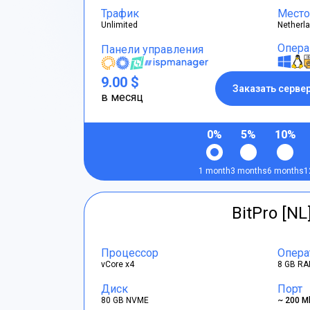
Трафик
Место
Unlimited
Netherl
Опера
Панели управления
9.00 $
Заказать серве
в месяц
0%
5%
10%
1 month
3 months
6 months
1
BitPro [NL
Процессор
Опера
vCore x4
8 GB RA
Диск
Порт
80 GB NVME
~ 200 M