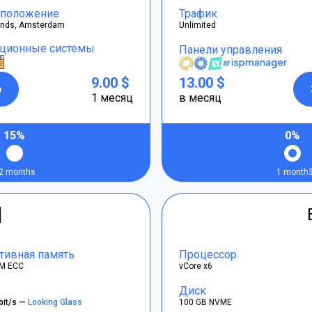
положение
Трафик
ands, Amsterdam
Unlimited
ционные системы
Панели управления
9.00 $
13.00 $
р
1 месяц
в месяц
15%
0%
2 months
1 month
]
тивная память
Процессор
M ECC
vCore x6
Диск
bit/s —
Looking Glass
100 GB NVME