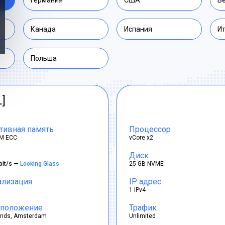
Германия
США
В
Канада
Испания
И
Польша
L]
тивная память
Процессор
M ECC
vCore x2
Диск
bit/s —
Looking Glass
25 GB NVME
ализация
IP адрес
1 IPv4
положение
Трафик
ands, Amsterdam
Unlimited