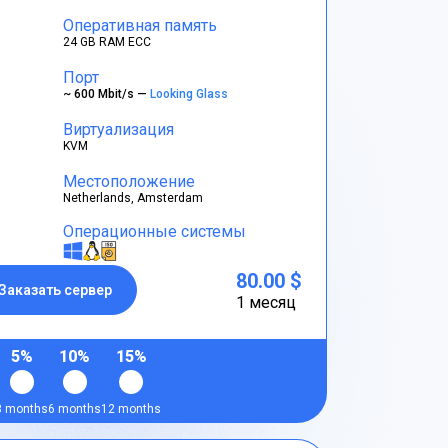
Оперативная память
24 GB RAM ECC
Порт
~ 600 Mbit/s —
Looking Glass
Виртуализация
KVM
Местоположение
Netherlands, Amsterdam
Операционные системы
80.00 $
Заказать сервер
1 месяц
5%
10%
15%
3 months
6 months
12 months