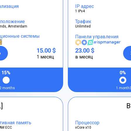
ализация
IP адрес
1 IPv4
положение
Трафик
ands, Amsterdam
Unlimited
ционные системы
Панели управления
15.00 $
23.00 $
р
1 месяц
в месяц
15%
0%
2 months
1 month
L]
B
тивная память
Процессор
AM ECC
vCore x10