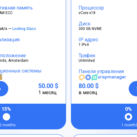
тивная память
Процессор
AM ECC
vCore x18
Диск
bit/s —
Looking Glass
300 GB NVME
ализация
IP адрес
1 IPv4
положение
Трафик
ands, Amsterdam
Unlimited
ционные системы
Панели управления
50.00 $
80.00 $
р
1 месяц
в месяц
15%
0%
2 months
1 month