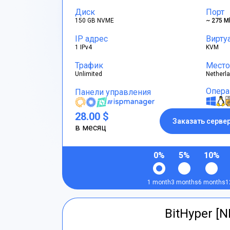
Диск
Порт
150 GB NVME
~ 275 M
IP адрес
Вирту
1 IPv4
KVM
Трафик
Место
Unlimited
Netherl
Опера
Панели управления
28.00 $
Заказать серве
в месяц
0%
5%
10%
1 month
3 months
6 months
1
BitHyper [N