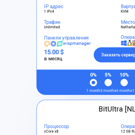
IP адрес
Вирту
1 IPv4
KVM
Трафик
Место
Unlimited
Netherl
Опера
Панели управления
15.00 $
Заказать серве
в месяц
0%
5%
10%
1 month
3 months
6 months
1
BitUltra [N
Процессор
Опера
vCore x8
12 GB R