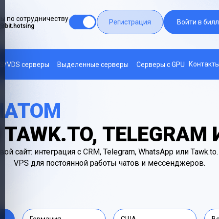
ы по сотрудничеству
Регистрация
Войти в билл
@bit.hotsing
Контакт
S/VDS серверы
Выделенные серверы
Серверы с GPU
ЧАТОМ
 TAWK.TO, TELEGRAM
 свой сайт: интеграция с CRM, Telegram, WhatsApp или Tawk.
VPS для постоянной работы чатов и мессенджеров.