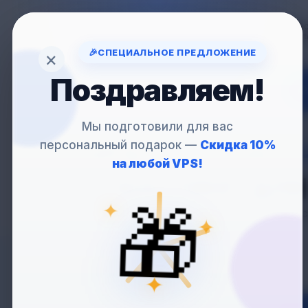
Вопрос
support
🎉
СПЕЦИАЛЬНОЕ ПРЕДЛОЖЕНИЕ
×
Поздравляем!
VP
Мы подготовили для вас
персональный подарок —
Скидка 10%
VPS
С ОНЛАЙН-
на любой VPS!
— ХОСТИНГ ДЛЯ
🎁
✦
✦
Установите live chat на
✦