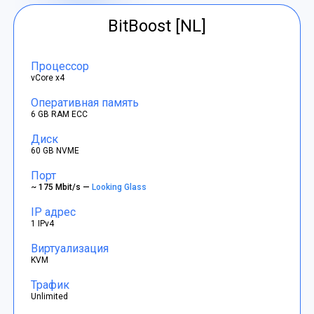
BitBoost [NL]
Процессор
vCore x4
Оперативная память
6 GB RAM ECC
Диск
60 GB NVME
Порт
~ 175 Mbit/s —
Looking Glass
IP адрес
1 IPv4
Виртуализация
KVM
Трафик
Unlimited