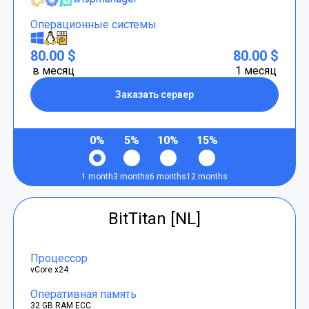
Операционные системы
80.00 $
80.00 $
в месяц
1 месяц
Заказать сервер
0%
5%
10%
15%
1 month
3 months
6 months
12 months
BitTitan [NL]
Процессор
vCore x24
Оперативная память
32 GB RAM ECC