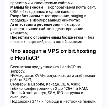
проектами и клиентскими сайтами;
Малым бизнесам
— корпоративная почта, сайт,
CRM и база данных в одной панели;
Разработчикам
— тестирование, staging и
продакшн в изолированных аккаунтах;
Агентствам и реселлерам
— быстрое
развертывание сайтов и делегирование
клиентам;
Проектам с ограниченным бюджетом
— без
платных лицензий, всё в одной системе.
Что входит в VPS от bit.hosting
с HestiaCP
Бесплатная предустановка HestiaCP по
запросу;
NVMe-диски, KVM-виртуализация и стабильная
работа 24/7;
Серверы в Европе, Канаде, США, Азии;
Гибкие конфигурации от 2 до 128+ ГБ RAM;
Полный root-доступ, SSH, ISO-загрузка и
снапшоты;
Поддержка 24/7 и помощь в настройке панели.