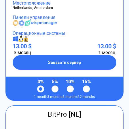
Местоположение
Netherlands, Amsterdam
Панели управления
Операционные системы
13.00 $
13.00 $
в месяц
1 месяц
Заказать сервер
0%
5%
10%
15%
1 month
3 months
6 months
12 months
BitPro [NL]