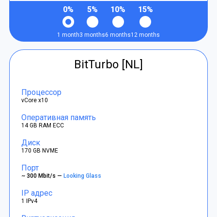
0%
5%
10%
15%
1 month
3 months
6 months
12 months
BitTurbo [NL]
Процессор
vCore x10
Оперативная память
14 GB RAM ECC
Диск
170 GB NVME
Порт
~ 300 Mbit/s —
Looking Glass
IP адрес
1 IPv4