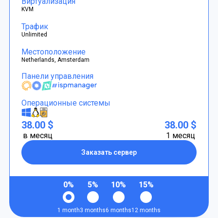
Виртуализация
KVM
Трафик
Unlimited
Местоположение
Netherlands, Amsterdam
Панели управления
Операционные системы
38.00 $
38.00 $
в месяц
1 месяц
Заказать сервер
0%
5%
10%
15%
1 month
3 months
6 months
12 months