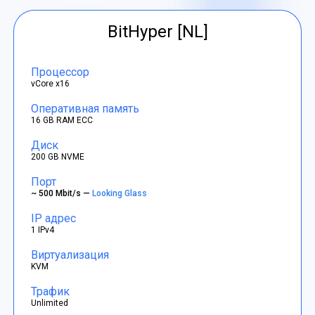
BitHyper [NL]
Процессор
vCore x16
Оперативная память
16 GB RAM ECC
Диск
200 GB NVME
Порт
~ 500 Mbit/s —
Looking Glass
IP адрес
1 IPv4
Виртуализация
KVM
Трафик
Unlimited