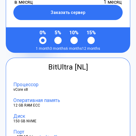
в месяц
1 месяц
Заказать сервер
0%
5%
10%
15%
1 month
3 months
6 months
12 months
BitUltra [NL]
Процессор
vCore x8
Оперативная память
12 GB RAM ECC
Диск
150 GB NVME
Порт