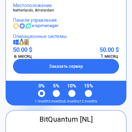
Местоположение
Netherlands, Amsterdam
Панели управления
Операционные системы
50.00 $
50.00 $
в месяц
1 месяц
Заказать сервер
0%
5%
10%
15%
1 month
3 months
6 months
12 months
BitQuantum [NL]