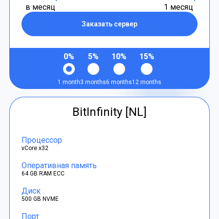
в месяц
1 месяц
Заказать сервер
0%
5%
10%
15%
1 month
3 months
6 months
12 months
BitInfinity [NL]
Процессор
vCore x32
Оперативная память
64 GB RAM ECC
Диск
500 GB NVME
Порт