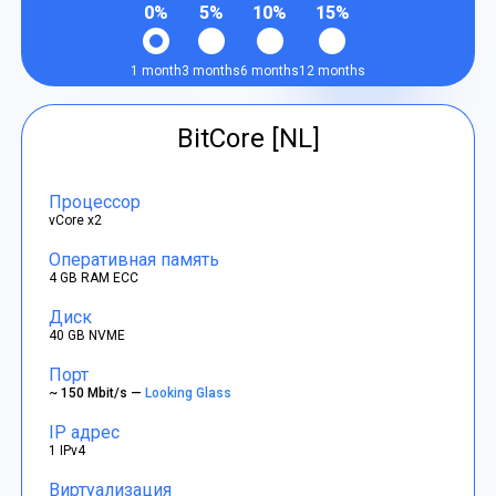
0%
5%
10%
15%
1 month
3 months
6 months
12 months
BitCore [NL]
Процессор
vCore x2
Оперативная память
4 GB RAM ECC
Диск
40 GB NVME
Порт
~ 150 Mbit/s —
Looking Glass
IP адрес
1 IPv4
Виртуализация