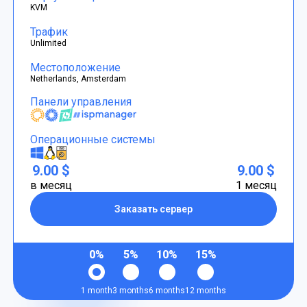
KVM
Трафик
Unlimited
Местоположение
Netherlands, Amsterdam
Панели управления
Операционные системы
9.00 $
9.00 $
в месяц
1 месяц
Заказать сервер
0%
5%
10%
15%
1 month
3 months
6 months
12 months