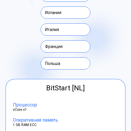
Испания
Италия
Франция
Польша
BitStart [NL]
Процессор
vCore x1
Оперативная память
1 GB RAM ECC