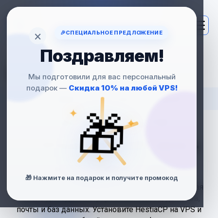
×
🎉
СПЕЦИАЛЬНОЕ ПРЕДЛОЖЕНИЕ
Поздравляем!
VPS
С HESTIACP
Мы подготовили для вас персональный
подарок —
Скидка 10% на любой VPS!
— БЕСПЛАТНАЯ
🎁
✦
ПАНЕЛЬ ДЛЯ
✦
УПРАВЛЕНИЯ ВЕБ-
✦
ХОСТИНГОМ
🎁 Нажмите на подарок и получите промокод
HestiaCP — лёгкая, современная и функциональная
панель для администрирования сайтов, доменов,
почты и баз данных. Установите HestiaCP на VPS и