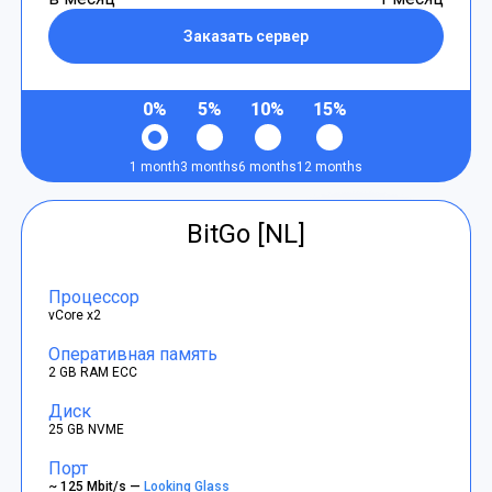
Заказать сервер
0%
5%
10%
15%
1 month
3 months
6 months
12 months
BitGo [NL]
Процессор
vCore x2
Оперативная память
2 GB RAM ECC
Диск
25 GB NVME
Порт
~ 125 Mbit/s —
Looking Glass