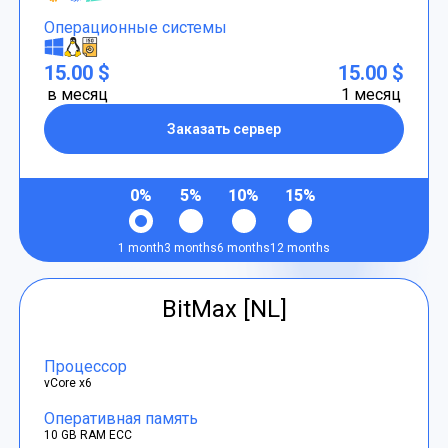
Операционные системы
15.00 $
15.00 $
в месяц
1 месяц
Заказать сервер
0%
5%
10%
15%
1 month
3 months
6 months
12 months
BitMax [NL]
Процессор
vCore x6
Оперативная память
10 GB RAM ECC