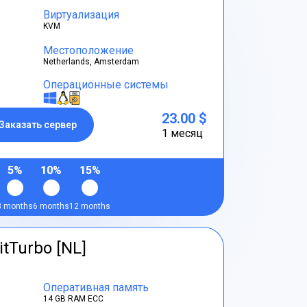
Виртуализация
KVM
Местоположение
Netherlands, Amsterdam
Операционные системы
23.00 $
Заказать сервер
1 месяц
5%
10%
15%
3 months
6 months
12 months
itTurbo [NL]
Оперативная память
14 GB RAM ECC