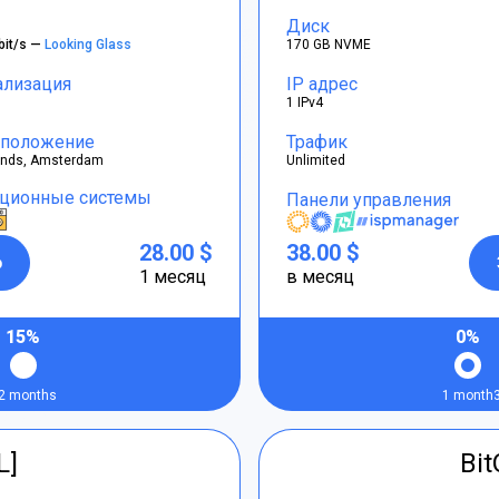
Диск
bit/s —
Looking Glass
170 GB NVME
ализация
IP адрес
1 IPv4
положение
Трафик
ands, Amsterdam
Unlimited
ционные системы
Панели управления
28.00 $
38.00 $
р
1 месяц
в месяц
15%
0%
2 months
1 month
L]
Bi