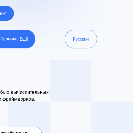
инг
ы
Правила
Ещё
Русский
любых вычислительных
их фреймворков.