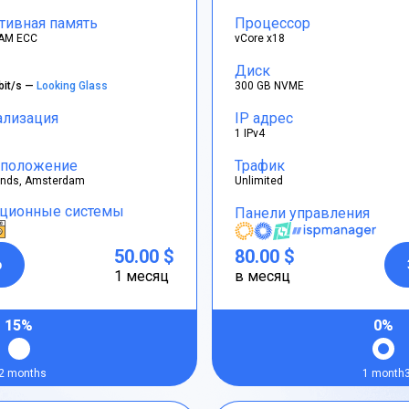
тивная память
Процессор
AM ECC
vCore x18
Диск
bit/s —
Looking Glass
300 GB NVME
ализация
IP адрес
1 IPv4
положение
Трафик
ands, Amsterdam
Unlimited
ционные системы
Панели управления
50.00 $
80.00 $
р
1 месяц
в месяц
15%
0%
2 months
1 month