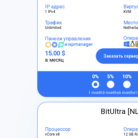
IP адрес
Вирту
1 IPv4
KVM
Трафик
Место
Unlimited
Netherl
Опера
Панели управления
15.00 $
Заказать серве
в месяц
0%
5%
10%
1 month
3 months
6 months
1
BitUltra [N
Процессор
Опера
vCore x8
12 GB R