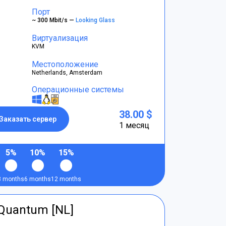
Порт
~ 300 Mbit/s —
Looking Glass
Виртуализация
KVM
Местоположение
Netherlands, Amsterdam
Операционные системы
38.00 $
Заказать сервер
1 месяц
5%
10%
15%
3 months
6 months
12 months
tQuantum [NL]