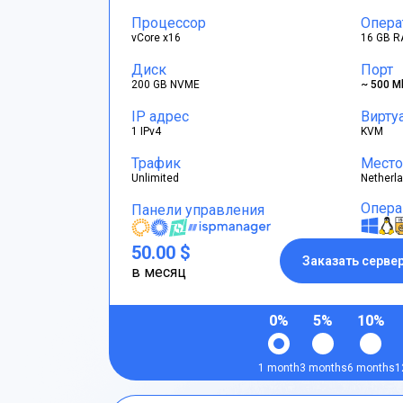
Процессор
Опера
vCore x16
16 GB R
Диск
Порт
200 GB NVME
~ 500 M
IP адрес
Вирту
1 IPv4
KVM
Трафик
Место
Unlimited
Netherl
Опера
Панели управления
50.00 $
Заказать серве
в месяц
0%
5%
10%
1 month
3 months
6 months
1