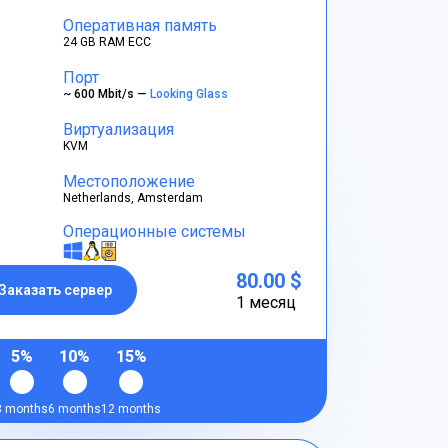
Оперативная память
24 GB RAM ECC
Порт
~ 600 Mbit/s —
Looking Glass
Виртуализация
KVM
Местоположение
Netherlands, Amsterdam
Операционные системы
80.00 $
Заказать сервер
1 месяц
5%
10%
15%
3 months
6 months
12 months