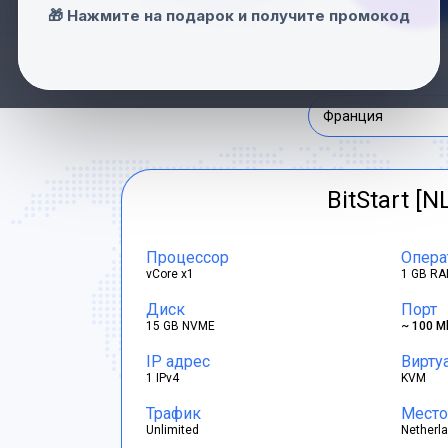
Нидерланды
🎁 Нажмите на подарок и получите промокод
Швейцария
Франция
BitStart [N
Процессор
Опера
vCore x1
1 GB RA
Диск
Порт
15 GB NVME
~ 100 M
IP адрес
Вирту
1 IPv4
KVM
Трафик
Место
Unlimited
Netherl