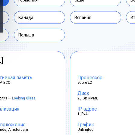
Германия
США
В
Канада
Испания
И
Польша
L]
тивная память
Процессор
M ECC
vCore x2
Диск
bit/s —
Looking Glass
25 GB NVME
ализация
IP адрес
1 IPv4
положение
Трафик
ands, Amsterdam
Unlimited