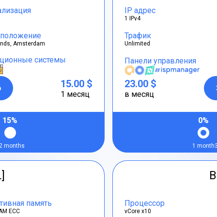
ализация
IP адрес
1 IPv4
положение
Трафик
ands, Amsterdam
Unlimited
ционные системы
Панели управления
15.00 $
23.00 $
р
1 месяц
в месяц
15%
0%
2 months
1 month
L]
B
тивная память
Процессор
AM ECC
vCore x10