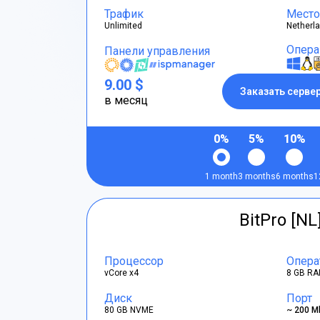
Трафик
Место
Unlimited
Netherl
Опера
Панели управления
9.00 $
Заказать серве
в месяц
0%
5%
10%
1 month
3 months
6 months
1
BitPro [NL
Процессор
Опера
vCore x4
8 GB RA
Диск
Порт
80 GB NVME
~ 200 M