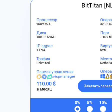
BitTitan [N
Процессор
Опера
vCore x24
32 GB R
Диск
Порт
400 GB NVME
~ 800 M
IP адрес
Вирту
1 IPv4
KVM
Трафик
Место
Unlimited
Netherl
Опера
Панели управления
110.00 $
Заказать серве
в месяц
0%
5%
10%