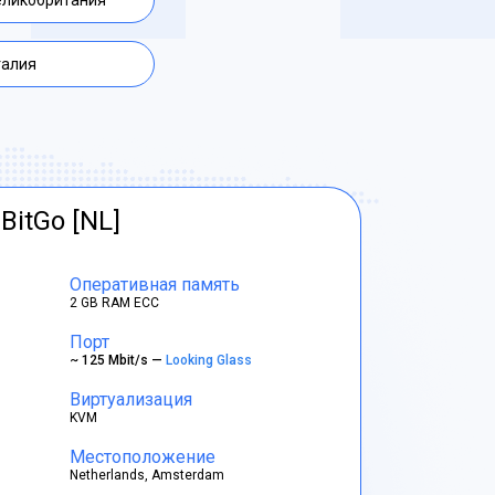
еликобритания
талия
BitGo [NL]
Оперативная память
2 GB RAM ECC
Порт
~ 125 Mbit/s —
Looking Glass
Виртуализация
KVM
Местоположение
Netherlands, Amsterdam