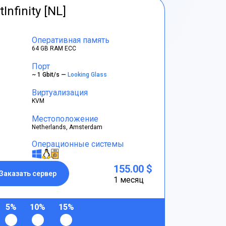
tInfinity [NL]
Оперативная память
64 GB RAM ECC
Порт
~ 1 Gbit/s —
Looking Glass
Виртуализация
KVM
Местоположение
Netherlands, Amsterdam
Операционные системы
155.00 $
Заказать сервер
1 месяц
5%
10%
15%