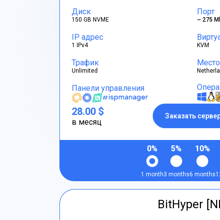
Диск
Порт
150 GB NVME
~ 275 M
IP адрес
Вирту
1 IPv4
KVM
Трафик
Место
Unlimited
Netherl
Опера
Панели управления
28.00 $
Заказать серве
в месяц
0%
5%
10%
1 month
3 months
6 months
1
BitHyper [N