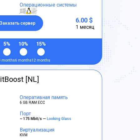
Операционные системы
6.00 $
Заказать сервер
1 месяц
5%
10%
15%
3 months
6 months
12 months
itBoost [NL]
Оперативная память
6 GB RAM ECC
Порт
~ 175 Mbit/s —
Looking Glass
Виртуализация
KVM