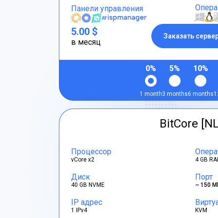
Опера
Панели управления
5.00 $
Заказать серве
в месяц
0%
5%
10%
1 month
3 months
6 months
1
BitCore [NL
Процессор
Опера
vCore x2
4 GB RA
Диск
Порт
40 GB NVME
~ 150 M
IP адрес
Вирту
1 IPv4
KVM