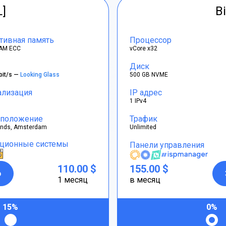
L]
Bi
тивная память
Процессор
AM ECC
vCore x32
Диск
bit/s —
Looking Glass
500 GB NVME
ализация
IP адрес
1 IPv4
положение
Трафик
ands, Amsterdam
Unlimited
ционные системы
Панели управления
110.00 $
155.00 $
р
1 месяц
в месяц
15%
0%