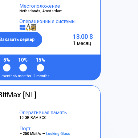
Местоположение
Netherlands, Amsterdam
Операционные системы
13.00 $
Заказать сервер
1 месяц
5%
10%
15%
3 months
6 months
12 months
BitMax [NL]
Оперативная память
10 GB RAM ECC
Порт
~ 250 Mbit/s —
Looking Glass