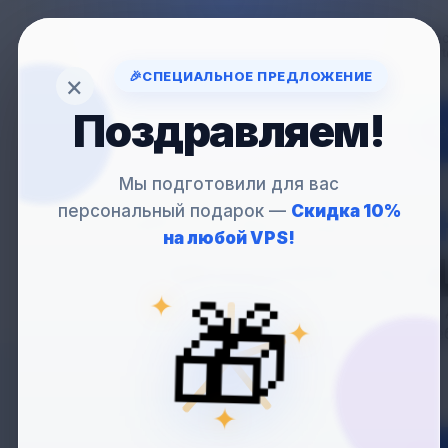
Вопрос
support
🎉
СПЕЦИАЛЬНОЕ ПРЕДЛОЖЕНИЕ
×
Поздравляем!
VP
Мы подготовили для вас
персональный подарок —
Скидка 10%
VPS С
ВЫДЕЛЕН
на любой VPS!
— МОЩНОСТЬ 
🎁
✦
Идеальное решение д
✦
процессов, тре
✦