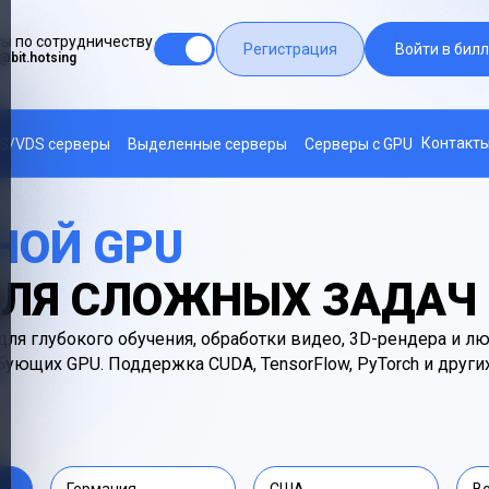
ы по сотрудничеству
Регистрация
Войти в билл
@bit.hotsing
Контакт
S/VDS серверы
Выделенные серверы
Серверы с GPU
НОЙ GPU
ДЛЯ СЛОЖНЫХ ЗАДАЧ
ля глубокого обучения, обработки видео, 3D-рендера и 
бующих GPU. Поддержка CUDA, TensorFlow, PyTorch и друг