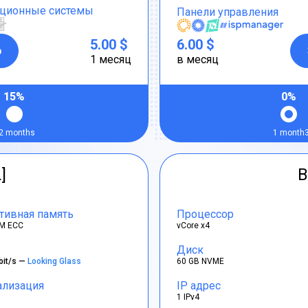
ционные системы
Панели управления
5.00 $
6.00 $
р
1 месяц
в месяц
15%
0%
2 months
1 month
]
B
тивная память
Процессор
M ECC
vCore x4
Диск
bit/s —
Looking Glass
60 GB NVME
ализация
IP адрес
1 IPv4