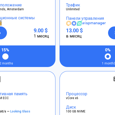
положение
Трафик
ands, Amsterdam
Unlimited
ционные системы
Панели управления
9.00 $
13.00 $
р
1 месяц
в месяц
15%
0%
2 months
1 month
]
тивная память
Процессор
M ECC
vCore x6
Диск
bit/s —
Looking Glass
100 GB NVME