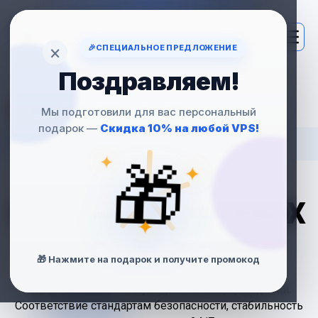
×
🎉
СПЕЦИАЛЬНОЕ ПРЕДЛОЖЕНИЕ
Поздравляем!
НАДЁЖНЫЙ
Мы подготовили для вас персональный
подарок —
Скидка 10% на любой VPS!
VPS-ХОСТИНГ
✦
🎁
✦
ДЛЯ
ГОСУДАРСТВЕННЫХ
✦
УЧРЕЖДЕНИЙ
🎁 Нажмите на подарок и получите промокод
Серверы для порталов органов власти,
образовательных и муниципальных учреждений.
Соответствие стандартам безопасности, стабильность