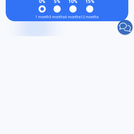
0%
5%
10%
15%
1 month
3 months
6 months
12 months
Почему государственным
учреждениям необходим VPS
Государственные сайты и информационные системы
предъявляют особые требования к стабильности,
безопасности и юридической прозрачности хостинга.
В отличие от обычных сайтов, они обрабатывают
чувствительные данные, работают с личной
информацией граждан и должны быть доступны
круглосуточно без сбоев.
VPS от
bit.hosting
идеально подходят для
размещения сайтов госучреждений, обеспечивая
изолированную среду, контроль над конфигурацией,