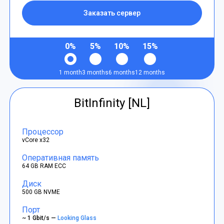
Заказать сервер
0%
5%
10%
15%
1 month
3 months
6 months
12 months
BitInfinity [NL]
Процессор
vCore x32
Оперативная память
64 GB RAM ECC
Диск
500 GB NVME
Порт
~ 1 Gbit/s —
Looking Glass