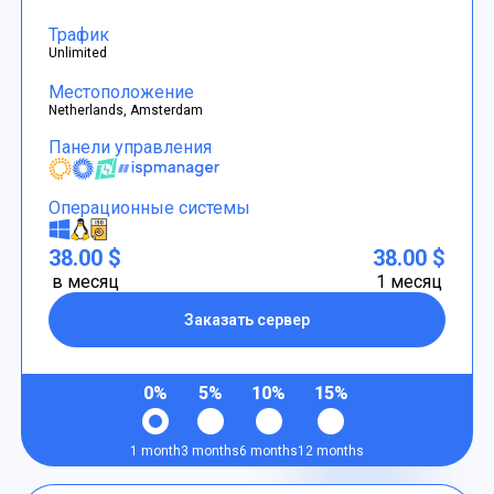
Трафик
Unlimited
Местоположение
Netherlands, Amsterdam
Панели управления
Операционные системы
38.00 $
38.00 $
в месяц
1 месяц
Заказать сервер
0%
5%
10%
15%
1 month
3 months
6 months
12 months