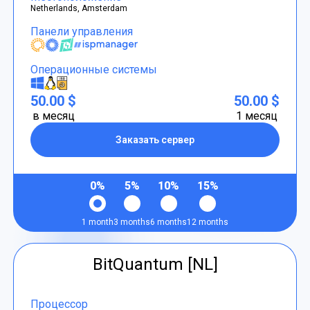
Netherlands, Amsterdam
Панели управления
Операционные системы
50.00 $
50.00 $
в месяц
1 месяц
Заказать сервер
0%
5%
10%
15%
1 month
3 months
6 months
12 months
BitQuantum [NL]
Процессор