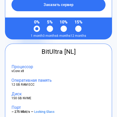
Заказать сервер
0%
5%
10%
15%
1 month
3 months
6 months
12 months
BitUltra [NL]
Процессор
vCore x8
Оперативная память
12 GB RAM ECC
Диск
150 GB NVME
Порт
~ 275 Mbit/s —
Looking Glass