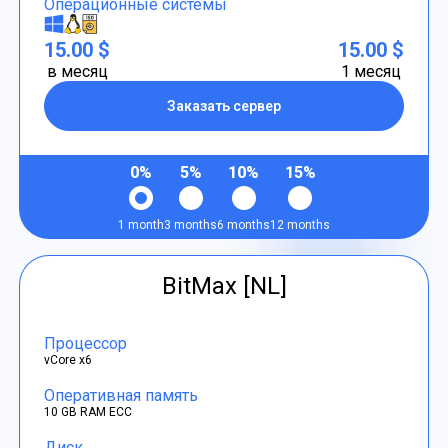
Операционные системы
15.00 $
15.00 $
в месяц
1 месяц
Заказать сервер
0%
5%
10%
15%
1 month
3 months
6 months
12 months
BitMax [NL]
Процессор
vCore x6
Оперативная память
10 GB RAM ECC
Диск