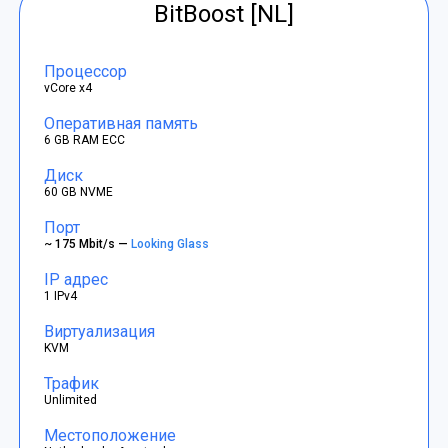
BitBoost [NL]
Процессор
vCore x4
Оперативная память
6 GB RAM ECC
Диск
60 GB NVME
Порт
~ 175 Mbit/s —
Looking Glass
IP адрес
1 IPv4
Виртуализация
KVM
Трафик
Unlimited
Местоположение