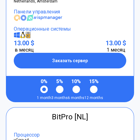
Netherlands, Amsterdam
Панели управления
Операционные системы
13.00 $
13.00 $
в месяц
1 месяц
Заказать сервер
0%
5%
10%
15%
1 month
3 months
6 months
12 months
BitPro [NL]
Процессор
vCore x4