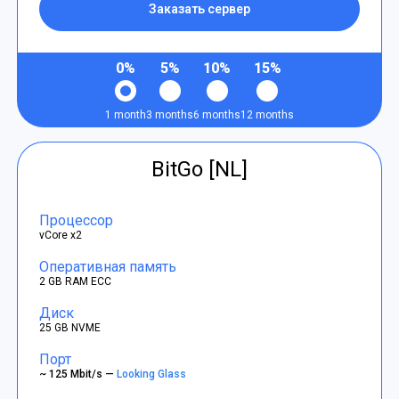
Заказать сервер
0%
5%
10%
15%
1 month
3 months
6 months
12 months
BitGo [NL]
Процессор
vCore x2
Оперативная память
2 GB RAM ECC
Диск
25 GB NVME
Порт
~ 125 Mbit/s —
Looking Glass