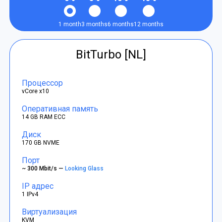
1 month
3 months
6 months
12 months
BitTurbo [NL]
Процессор
vCore x10
Оперативная память
14 GB RAM ECC
Диск
170 GB NVME
Порт
~ 300 Mbit/s —
Looking Glass
IP адрес
1 IPv4
Виртуализация
KVM