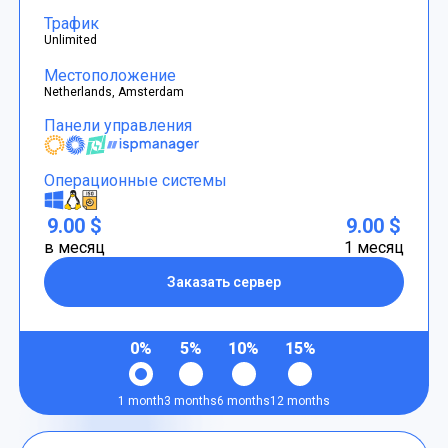
Трафик
Unlimited
Местоположение
Netherlands, Amsterdam
Панели управления
Операционные системы
9.00 $
9.00 $
в месяц
1 месяц
Заказать сервер
0%
5%
10%
15%
1 month
3 months
6 months
12 months