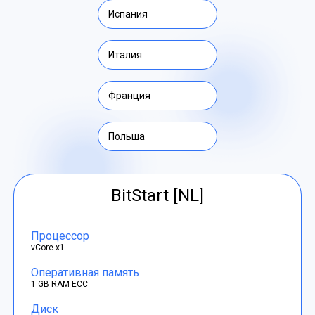
Испания
Италия
Франция
Польша
BitStart [NL]
Процессор
vCore x1
Оперативная память
1 GB RAM ECC
Диск