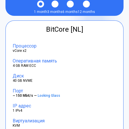
1 month
3 months
6 months
12 months
BitCore [NL]
Процессор
vCore x2
Оперативная память
4 GB RAM ECC
Диск
40 GB NVME
Порт
~ 150 Mbit/s —
Looking Glass
IP адрес
1 IPv4
Виртуализация
KVM