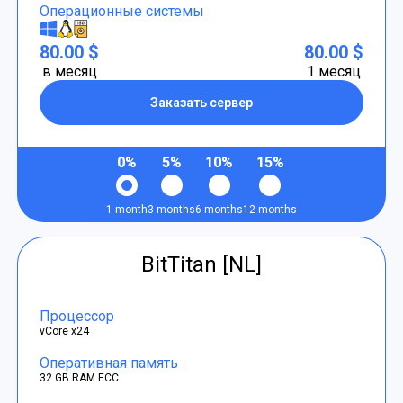
Операционные системы
80.00 $
80.00 $
в месяц
1 месяц
Заказать сервер
0%
5%
10%
15%
1 month
3 months
6 months
12 months
BitTitan [NL]
Процессор
vCore x24
Оперативная память
32 GB RAM ECC