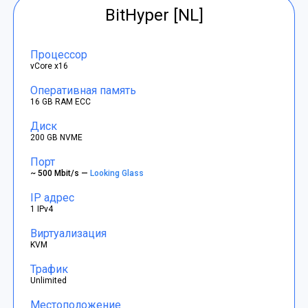
BitHyper [NL]
Процессор
vCore x16
Оперативная память
16 GB RAM ECC
Диск
200 GB NVME
Порт
~ 500 Mbit/s —
Looking Glass
IP адрес
1 IPv4
Виртуализация
KVM
Трафик
Unlimited
Местоположение