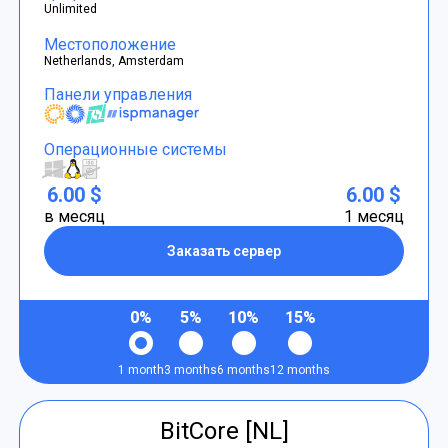
Unlimited
Местоположение
Netherlands, Amsterdam
Панели управления
Операционные системы
6.00 $
6.00 $
в месяц
1 месяц
Заказать сервер
0%
5%
10%
15%
1 month
3 months
6 months
12 months
BitCore [NL]