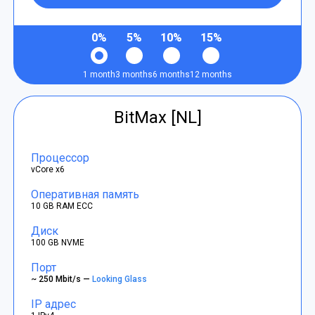
0%
5%
10%
15%
1 month
3 months
6 months
12 months
BitMax [NL]
Процессор
vCore x6
Оперативная память
10 GB RAM ECC
Диск
100 GB NVME
Порт
~ 250 Mbit/s —
Looking Glass
IP адрес