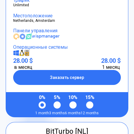
Трафик
Unlimited
Местоположение
Netherlands, Amsterdam
Панели управления
Операционные системы
28.00 $
28.00 $
в месяц
1 месяц
Заказать сервер
0%
5%
10%
15%
1 month
3 months
6 months
12 months
BitTurbo [NL]