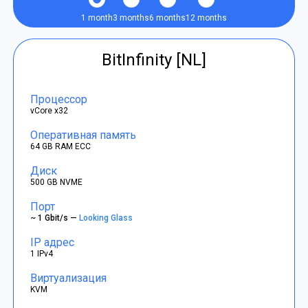
1 month
3 months
6 months
12 months
BitInfinity [NL]
Процессор
vCore x32
Оперативная память
64 GB RAM ECC
Диск
500 GB NVME
Порт
~ 1 Gbit/s —
Looking Glass
IP адрес
1 IPv4
Виртуализация
KVM