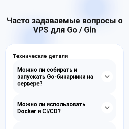
Часто задаваемые вопросы о
VPS для Go / Gin
Технические детали
Можно ли собирать и
запускать Go-бинарники на
сервере?
Да. Вы можете собирать .go файлы в
бинарники и запускать их в фоне или через
Можно ли использовать
systemd, Supervisor, cron и т.д.
Docker и CI/CD?
Да. Наш VPS поддерживает Docker, docker-