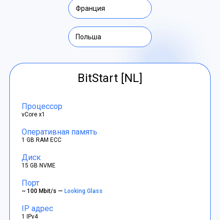
Франция
Польша
BitStart [NL]
Процессор
vCore x1
Оперативная память
1 GB RAM ECC
Диск
15 GB NVME
Порт
~ 100 Mbit/s —
Looking Glass
IP адрес
1 IPv4