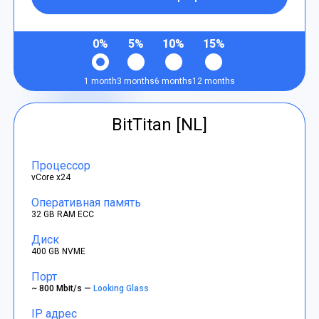
0%
5%
10%
15%
1 month
3 months
6 months
12 months
BitTitan [NL]
Процессор
vCore x24
Оперативная память
32 GB RAM ECC
Диск
400 GB NVME
Порт
~ 800 Mbit/s —
Looking Glass
IP адрес