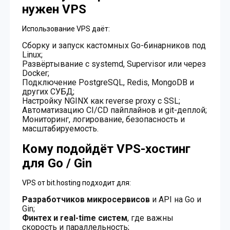
нужен VPS
Использование VPS даёт:
Сборку и запуск кастомных Go-бинарников под
Linux;
Развёртывание с systemd, Supervisor или через
Docker;
Подключение PostgreSQL, Redis, MongoDB и
других СУБД;
Настройку NGINX как reverse proxy с SSL;
Автоматизацию CI/CD пайплайнов и git-деплой;
Мониторинг, логирование, безопасность и
масштабируемость.
Кому подойдёт VPS-хостинг
для Go / Gin
VPS от bit.hosting подходит для:
Разработчиков микросервисов
и API на Go и
Gin;
Финтех и real-time систем
, где важны
скорость и параллельность;