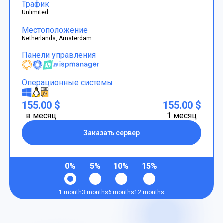
Трафик
Unlimited
Местоположение
Netherlands, Amsterdam
Панели управления
Операционные системы
155.00 $
155.00 $
в месяц
1 месяц
Заказать сервер
0%
5%
10%
15%
1 month
3 months
6 months
12 months