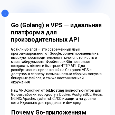
Go (Golang) и VPS — идеальная
платформа для
производительных API
Go (или Golang) — это современный язык
программирования от Google, ориентированный на
высокую производительность, многопоточность и
масштабируемость. Фреймворк
Gin
позволяет
создавать лёгкие и быстрые HTTP API. Для
развёртывания приложений на Go нужен VPS с
доступом к серверу, возможностью сборки и запуска
бинарных файлов, а также кастомизацией
окружения.
Наш VPS-хостинг от
bit.hosting
полностью готов для
Go-разработки: root-доступ, Docker, PostgreSQL, Redis,
NGINX/Apache, systemd, CI/CD и защита на уровне
сети. Идеально для продакшн и dev-сред.
Почему Go-приложениям