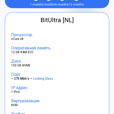
1 month
3 months
6 months
12 months
BitUltra [NL]
Процессор
vCore x8
Оперативная память
12 GB RAM ECC
Диск
150 GB NVME
Порт
~ 275 Mbit/s —
Looking Glass
IP адрес
1 IPv4
Виртуализация
KVM