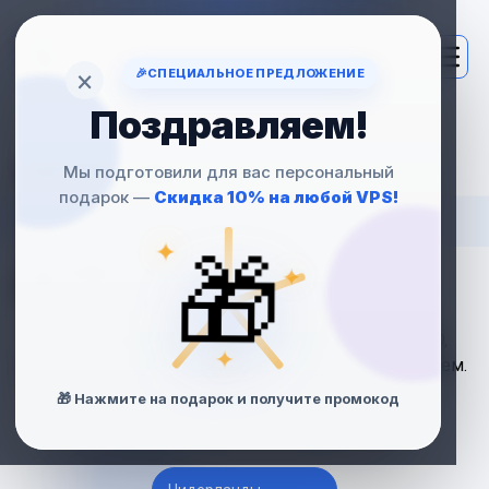
×
🎉
СПЕЦИАЛЬНОЕ ПРЕДЛОЖЕНИЕ
Поздравляем!
АРЕНДА
Мы подготовили для вас персональный
подарок —
Скидка 10% на любой VPS!
VPS СЕРВЕРОВ
🎁
✦
ДЛЯ GO И GIN
✦
Производительный VPS-хостинг для Go и Gin
Framework: root-доступ, Docker, PostgreSQL, CI/CD,
✦
кастомные бинарники и безопасность под контролем.
🎁 Нажмите на подарок и получите промокод