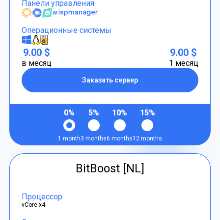
Панели управления
Операционные системы
9.00 $
9.00 $
в месяц
1 месяц
Заказать сервер
0%
5%
10%
15%
1 month
3 months
6 months
12 months
BitBoost [NL]
Процессор
vCore x4