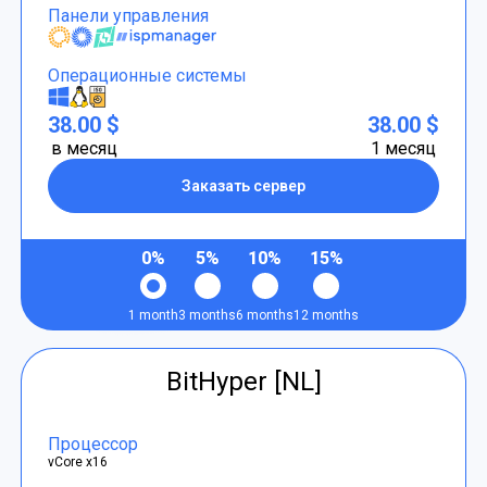
Панели управления
Операционные системы
38.00 $
38.00 $
в месяц
1 месяц
Заказать сервер
0%
5%
10%
15%
1 month
3 months
6 months
12 months
BitHyper [NL]
Процессор
vCore x16