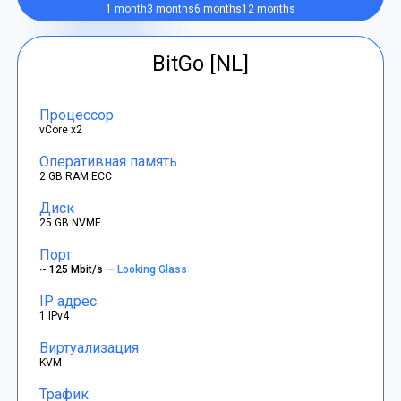
1 month
3 months
6 months
12 months
BitGo [NL]
Процессор
vCore x2
Оперативная память
2 GB RAM ECC
Диск
25 GB NVME
Порт
~ 125 Mbit/s —
Looking Glass
IP адрес
1 IPv4
Виртуализация
KVM
Трафик