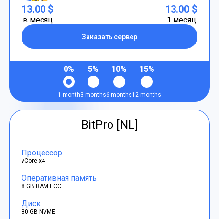
13.00 $
13.00 $
в месяц
1 месяц
Заказать сервер
0%
5%
10%
15%
1 month
3 months
6 months
12 months
BitPro [NL]
Процессор
vCore x4
Оперативная память
8 GB RAM ECC
Диск
80 GB NVME