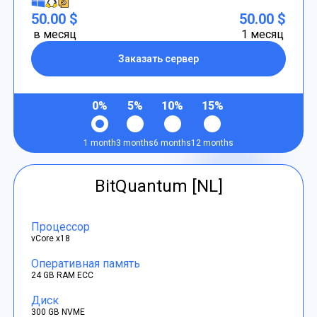
50.00 $
50.00 $
в месяц
1 месяц
Заказать сервер
0%
5%
10%
15%
1 month
3 months
6 months
12 months
BitQuantum [NL]
Процессор
vCore x18
Оперативная память
24 GB RAM ECC
Диск
300 GB NVME