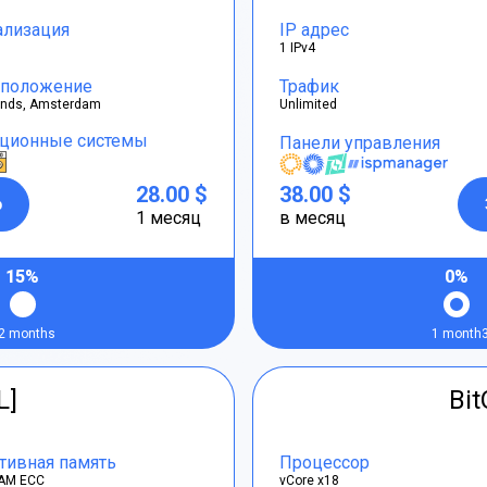
ализация
IP адрес
1 IPv4
положение
Трафик
ands, Amsterdam
Unlimited
ционные системы
Панели управления
28.00 $
38.00 $
р
1 месяц
в месяц
15%
0%
2 months
1 month
L]
Bi
тивная память
Процессор
AM ECC
vCore x18