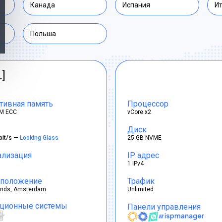
Канада
Испания
И
Польша
L]
тивная память
Процессор
M ECC
vCore x2
Диск
bit/s —
Looking Glass
25 GB NVME
ализация
IP адрес
1 IPv4
положение
Трафик
ands, Amsterdam
Unlimited
ционные системы
Панели управления