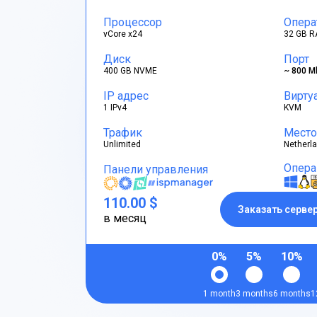
Процессор
Опера
vCore x24
32 GB R
Диск
Порт
400 GB NVME
~ 800 M
IP адрес
Вирту
1 IPv4
KVM
Трафик
Место
Unlimited
Netherl
Опера
Панели управления
110.00 $
Заказать серве
в месяц
0%
5%
10%
1 month
3 months
6 months
1