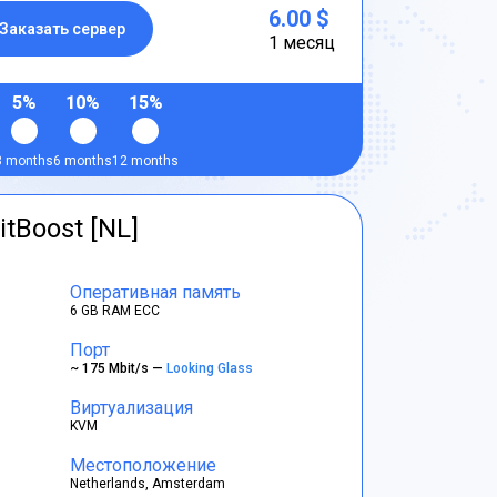
6.00 $
Заказать сервер
1 месяц
5%
10%
15%
3 months
6 months
12 months
itBoost [NL]
Оперативная память
6 GB RAM ECC
Порт
~ 175 Mbit/s —
Looking Glass
Виртуализация
KVM
Местоположение
Netherlands, Amsterdam