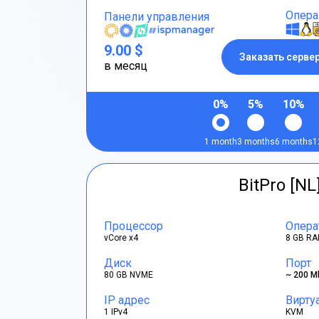
Опера
Панели управления
9.00 $
Заказать серве
в месяц
0%
5%
10%
1 month
3 months
6 months
1
BitPro [NL
Процессор
Опера
vCore x4
8 GB RA
Диск
Порт
80 GB NVME
~ 200 M
IP адрес
Вирту
1 IPv4
KVM