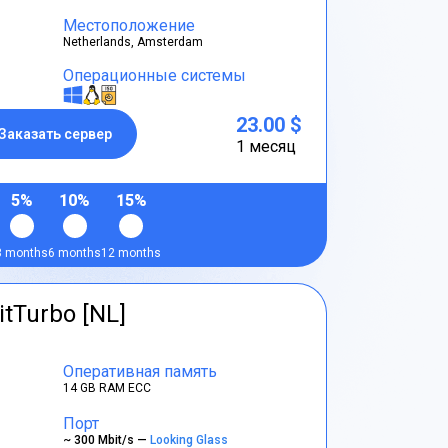
Местоположение
Netherlands, Amsterdam
Операционные системы
23.00 $
Заказать сервер
1 месяц
5%
10%
15%
3 months
6 months
12 months
itTurbo [NL]
Оперативная память
14 GB RAM ECC
Порт
~ 300 Mbit/s —
Looking Glass