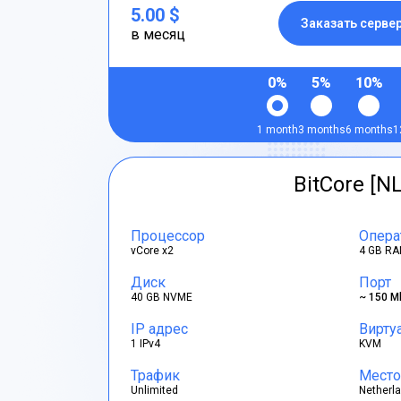
5.00 $
Заказать серве
в месяц
0%
5%
10%
1 month
3 months
6 months
1
BitCore [NL
Процессор
Опера
vCore x2
4 GB RA
Диск
Порт
40 GB NVME
~ 150 M
IP адрес
Вирту
1 IPv4
KVM
Трафик
Место
Unlimited
Netherl