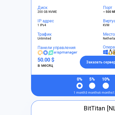
Диск
Порт
200 GB NVME
~ 500 M
IP адрес
Вирту
1 IPv4
KVM
Трафик
Место
Unlimited
Netherl
Опера
Панели управления
50.00 $
Заказать серве
в месяц
0%
5%
10%
1 month
3 months
6 months
1
BitTitan [N