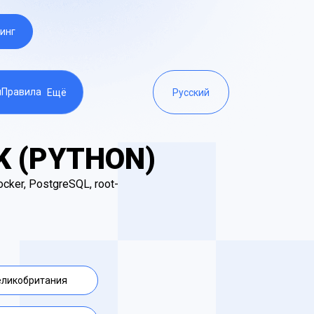
инг
ы
Правила
Ещё
Русский
K (PYTHON)
ker, PostgreSQL, root-
еликобритания