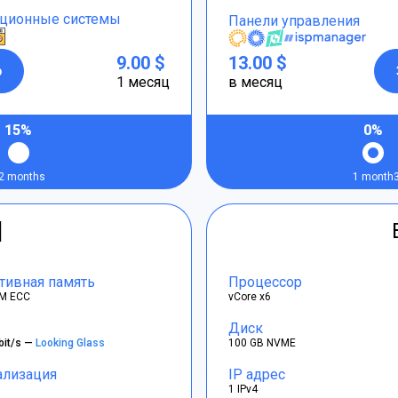
ционные системы
Панели управления
9.00 $
13.00 $
р
1 месяц
в месяц
15%
0%
2 months
1 month
]
тивная память
Процессор
M ECC
vCore x6
Диск
bit/s —
Looking Glass
100 GB NVME
ализация
IP адрес
1 IPv4