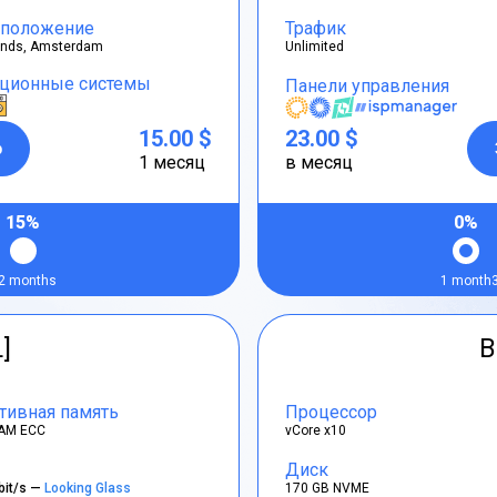
положение
Трафик
ands, Amsterdam
Unlimited
ционные системы
Панели управления
15.00 $
23.00 $
р
1 месяц
в месяц
15%
0%
2 months
1 month
L]
B
тивная память
Процессор
AM ECC
vCore x10
Диск
bit/s —
Looking Glass
170 GB NVME