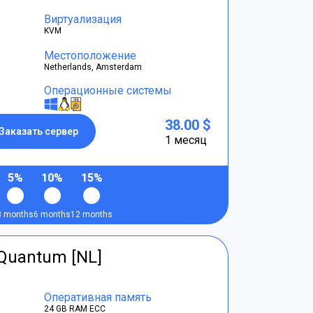
Виртуализация
KVM
Местоположение
Netherlands, Amsterdam
Операционные системы
38.00 $
Заказать сервер
1 месяц
5%
10%
15%
3 months
6 months
12 months
tQuantum [NL]
Оперативная память
24 GB RAM ECC