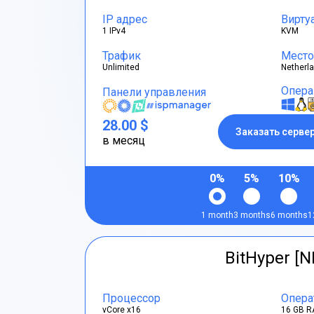
IP адрес
Вирту
1 IPv4
KVM
Трафик
Место
Unlimited
Netherl
Опера
Панели управления
28.00 $
Заказать серве
в месяц
0%
5%
10%
1 month
3 months
6 months
1
BitHyper [N
Процессор
Опера
vCore x16
16 GB R