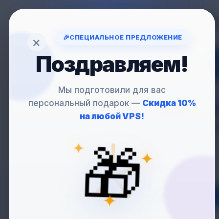
Вопрос
support
🎉
СПЕЦИАЛЬНОЕ ПРЕДЛОЖЕНИЕ
×
Поздравляем!
VP
Мы подготовили для вас
персональный подарок —
Скидка 10%
АРЕНДА
VP
на любой VPS!
Гибкий и быстрый VPS-
✦
🎁
✦
Нидерланды
✦