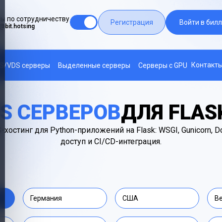
ы по сотрудничеству
Регистрация
Войти в билл
@bit.hotsing
Контакт
S/VDS серверы
Выделенные серверы
Серверы с GPU
S СЕРВЕРОВ
ДЛЯ FLAS
хостинг для Python-приложений на Flask: WSGI, Gunicorn, Doc
доступ и CI/CD-интеграция.
Германия
США
В