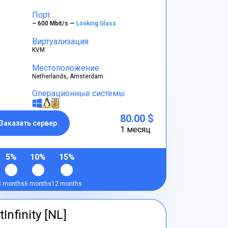
Порт
~ 600 Mbit/s —
Looking Glass
Виртуализация
KVM
Местоположение
Netherlands, Amsterdam
Операционные системы
80.00 $
Заказать сервер
1 месяц
5%
10%
15%
3 months
6 months
12 months
tInfinity [NL]