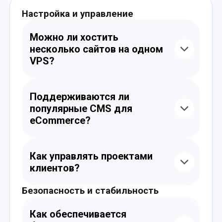
Настройка и управление
Можно ли хостить
несколько сайтов на одном
VPS?
Да, вы можете разместить десятки
интернет-магазинов и сайтов клиентов,
Поддерживаются ли
особенно с использованием панели
популярные CMS для
управления.
eCommerce?
Да, поддерживаются Magento, OpenCart,
PrestaShop, WooCommerce и другие CMS.
Как управлять проектами
Вы можете установить их вручную или
клиентов?
через панель.
Безопасность и стабильность
Вы можете использовать панели,
контейнеризацию, субдомены и FTP-
доступ. Также доступен SFTP, Git и
Как обеспечивается
консольное управление.