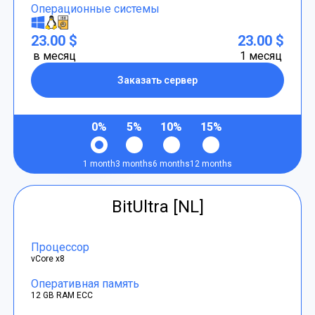
Операционные системы
23.00 $
23.00 $
в месяц
1 месяц
Заказать сервер
0%
5%
10%
15%
1 month
3 months
6 months
12 months
BitUltra [NL]
Процессор
vCore x8
Оперативная память
12 GB RAM ECC