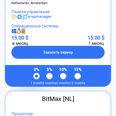
Netherlands, Amsterdam
Панели управления
Операционные системы
15.00 $
15.00 $
в месяц
1 месяц
Заказать сервер
0%
5%
10%
15%
1 month
3 months
6 months
12 months
BitMax [NL]
Процессор