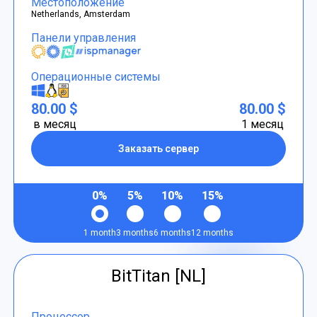
Местоположение
Netherlands, Amsterdam
Панели управления
Операционные системы
80.00 $
80.00 $
в месяц
1 месяц
Заказать сервер
0%
5%
10%
15%
1 month
3 months
6 months
12 months
BitTitan [NL]
Процессор