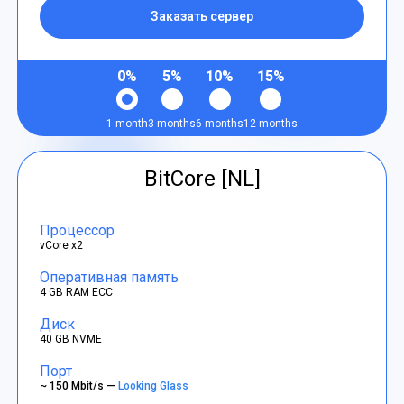
Заказать сервер
0%
5%
10%
15%
1 month
3 months
6 months
12 months
BitCore [NL]
Процессор
vCore x2
Оперативная память
4 GB RAM ECC
Диск
40 GB NVME
Порт
~ 150 Mbit/s —
Looking Glass