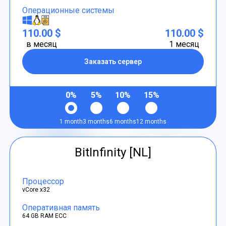
Операционные системы
110.00 $
110.00 $
в месяц
1 месяц
Заказать сервер
0%
5%
10%
15%
1 month
3 months
6 months
12 months
BitInfinity [NL]
Процессор
vCore x32
Оперативная память
64 GB RAM ECC