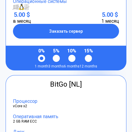
Операционные системы
5.00 $
5.00 $
в месяц
1 месяц
Заказать сервер
0%
5%
10%
15%
1 month
3 months
6 months
12 months
BitGo [NL]
Процессор
vCore x2
Оперативная память
2 GB RAM ECC
Диск