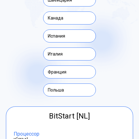
Швейцария
Канада
Испания
Италия
Франция
Польша
BitStart [NL]
Процессор
vCore x1