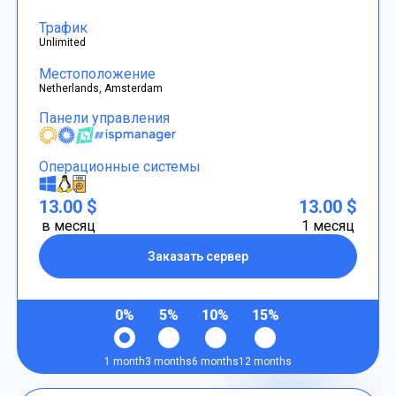
Трафик
Unlimited
Местоположение
Netherlands, Amsterdam
Панели управления
Операционные системы
13.00 $
13.00 $
в месяц
1 месяц
Заказать сервер
0%
5%
10%
15%
1 month
3 months
6 months
12 months