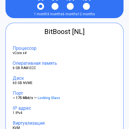
1 month
3 months
6 months
12 months
BitBoost [NL]
Процессор
vCore x4
Оперативная память
6 GB RAM ECC
Диск
60 GB NVME
Порт
~ 175 Mbit/s —
Looking Glass
IP адрес
1 IPv4
Виртуализация
KVM