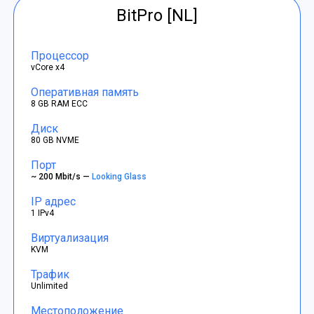
BitPro [NL]
Процессор
vCore x4
Оперативная память
8 GB RAM ECC
Диск
80 GB NVME
Порт
~ 200 Mbit/s —
Looking Glass
IP адрес
1 IPv4
Виртуализация
KVM
Трафик
Unlimited
Местоположение