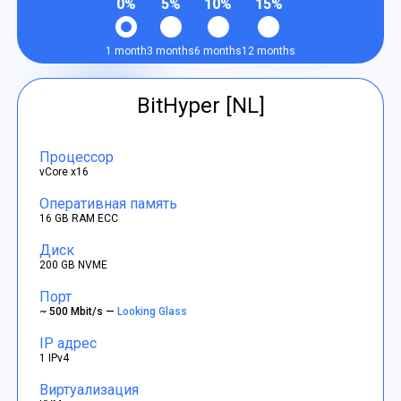
0%
5%
10%
15%
1 month
3 months
6 months
12 months
BitHyper [NL]
Процессор
vCore x16
Оперативная память
16 GB RAM ECC
Диск
200 GB NVME
Порт
~ 500 Mbit/s —
Looking Glass
IP адрес
1 IPv4
Виртуализация