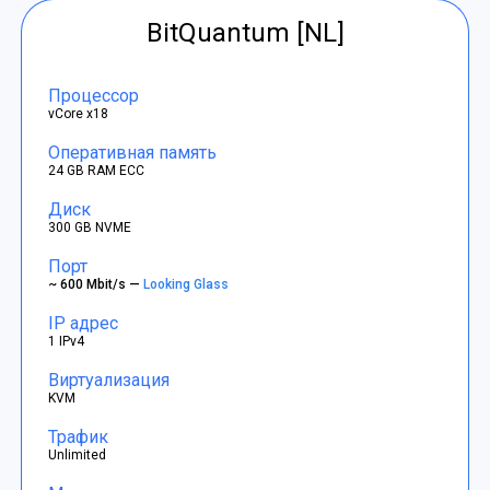
BitQuantum [NL]
Процессор
vCore x18
Оперативная память
24 GB RAM ECC
Диск
300 GB NVME
Порт
~ 600 Mbit/s —
Looking Glass
IP адрес
1 IPv4
Виртуализация
KVM
Трафик
Unlimited