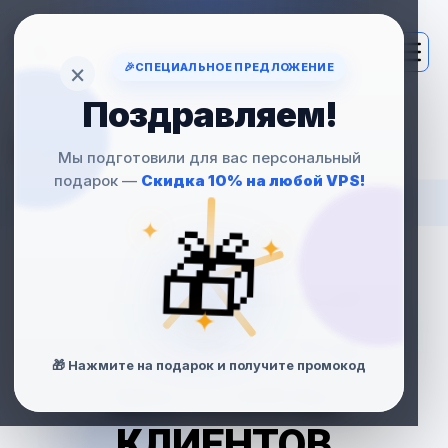
×
🎉
СПЕЦИАЛЬНОЕ ПРЕДЛОЖЕНИЕ
Поздравляем!
VPS
Мы подготовили для вас персональный
подарок —
Скидка 10% на любой VPS!
ДЛЯ ECOMMERCE
✦
🎁
✦
АГЕНТСТВ
— НАДЁЖНЫЙ
✦
ХОСТИНГ ПОД
🎁 Нажмите на подарок и получите промокод
МАГАЗИНЫ
КЛИЕНТОВ