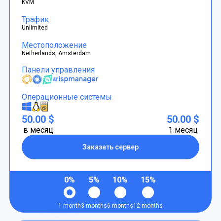
KVM
Трафик
Unlimited
Местоположение
Netherlands, Amsterdam
Панели управления
Операционные системы
50.00 $
50.00 $
в месяц
1 месяц
Заказать сервер
0%
5%
10%
15%
1 month
3 months
6 months
12 months