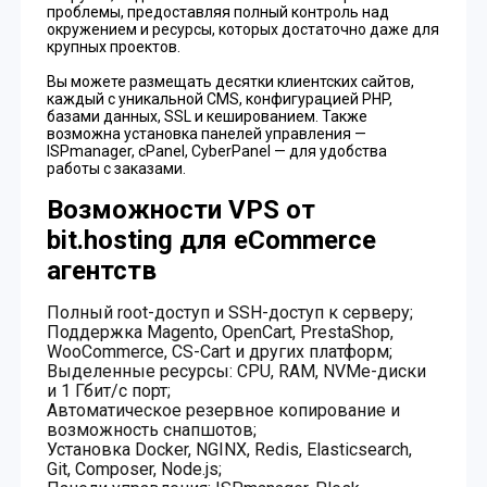
проблемы, предоставляя полный контроль над
окружением и ресурсы, которых достаточно даже для
крупных проектов.
Вы можете размещать десятки клиентских сайтов,
каждый с уникальной CMS, конфигурацией PHP,
базами данных, SSL и кешированием. Также
возможна установка панелей управления —
ISPmanager, cPanel, CyberPanel — для удобства
работы с заказами.
Возможности VPS от
bit.hosting для eCommerce
агентств
Полный root-доступ и SSH-доступ к серверу;
Поддержка Magento, OpenCart, PrestaShop,
WooCommerce, CS-Cart и других платформ;
Выделенные ресурсы: CPU, RAM, NVMe-диски
и 1 Гбит/с порт;
Автоматическое резервное копирование и
возможность снапшотов;
Установка Docker, NGINX, Redis, Elasticsearch,
Git, Composer, Node.js;