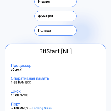
Италия
Франция
Польша
BitStart [NL]
Процессор
vCore x1
Оперативная память
1 GB RAM ECC
Диск
15 GB NVME
Порт
~ 100 Mbit/s —
Looking Glass