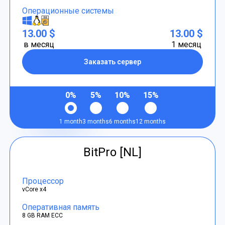
Операционные системы
13.00 $
13.00 $
в месяц
1 месяц
Заказать сервер
0%
5%
10%
15%
1 month
3 months
6 months
12 months
BitPro [NL]
Процессор
vCore x4
Оперативная память
8 GB RAM ECC