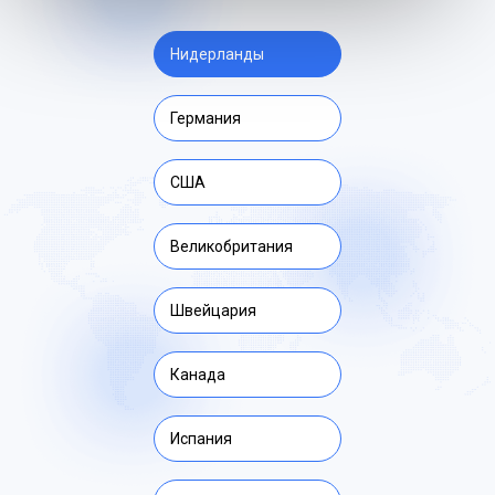
Нидерланды
Германия
США
Великобритания
Швейцария
Канада
Испания