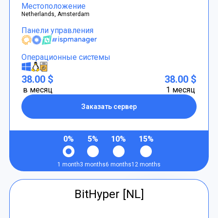
Местоположение
Netherlands, Amsterdam
Панели управления
Операционные системы
38.00 $
38.00 $
в месяц
1 месяц
Заказать сервер
0%
5%
10%
15%
1 month
3 months
6 months
12 months
BitHyper [NL]