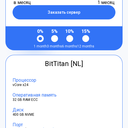
в месяц
1 месяц
Заказать сервер
0%
5%
10%
15%
1 month
3 months
6 months
12 months
BitTitan [NL]
Процессор
vCore x24
Оперативная память
32 GB RAM ECC
Диск
400 GB NVME
Порт