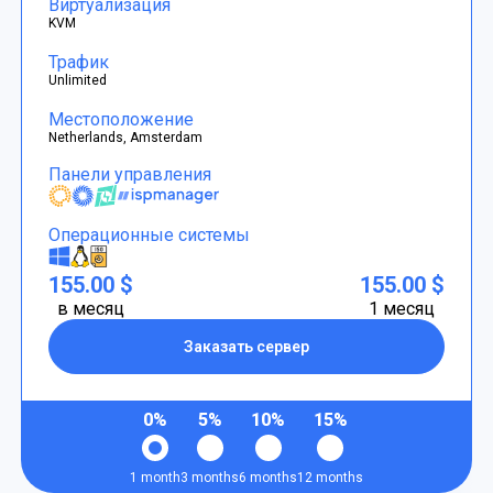
Виртуализация
KVM
Трафик
Unlimited
Местоположение
Netherlands, Amsterdam
Панели управления
Операционные системы
155.00 $
155.00 $
в месяц
1 месяц
Заказать сервер
0%
5%
10%
15%
1 month
3 months
6 months
12 months