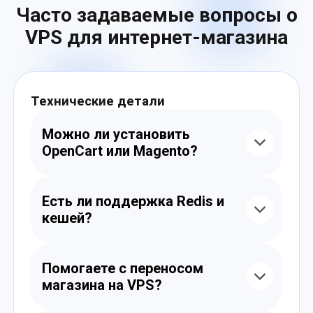
Часто задаваемые вопросы о
VPS для интернет-магазина
Технические детали
Можно ли установить
OpenCart или Magento?
Да, вы можете установить любую CMS,
включая OpenCart, Magento, PrestaShop,
Есть ли поддержка Redis и
WooCommerce и другие. Доступ
кешей?
предоставляется с root-правами.
Да, Redis, Memcached, OPcache и другие
кэш-системы могут быть установлены и
Помогаете с переносом
настроены для ускорения работы
магазина на VPS?
магазина.