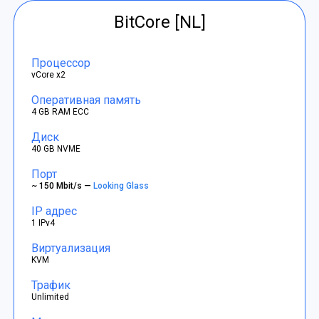
BitCore [NL]
Процессор
vCore x2
Оперативная память
4 GB RAM ECC
Диск
40 GB NVME
Порт
~ 150 Mbit/s —
Looking Glass
IP адрес
1 IPv4
Виртуализация
KVM
Трафик
Unlimited