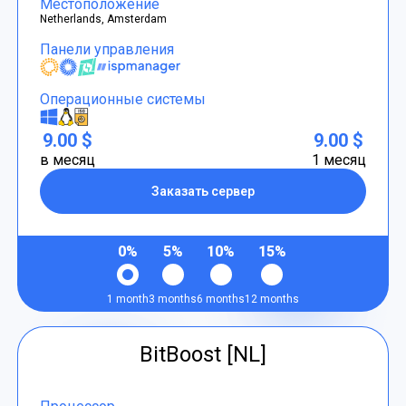
Местоположение
Netherlands, Amsterdam
Панели управления
Операционные системы
9.00 $
9.00 $
в месяц
1 месяц
Заказать сервер
0%
5%
10%
15%
1 month
3 months
6 months
12 months
BitBoost [NL]