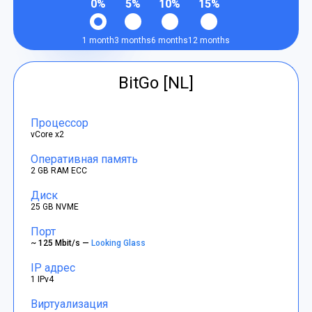
0%
5%
10%
15%
1 month
3 months
6 months
12 months
BitGo [NL]
Процессор
vCore x2
Оперативная память
2 GB RAM ECC
Диск
25 GB NVME
Порт
~ 125 Mbit/s —
Looking Glass
IP адрес
1 IPv4
Виртуализация