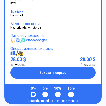
KVM
Трафик
Unlimited
Местоположение
Netherlands, Amsterdam
Панели управления
Операционные системы
28.00 $
28.00 $
в месяц
1 месяц
Заказать сервер
0%
5%
10%
15%
1 month
3 months
6 months
12 months