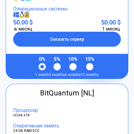
Операционные системы
50.00 $
50.00 $
в месяц
1 месяц
Заказать сервер
0%
5%
10%
15%
1 month
3 months
6 months
12 months
BitQuantum [NL]
Процессор
vCore x18
Оперативная память
24 GB RAM ECC