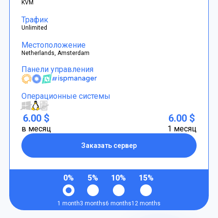
KVM
Трафик
Unlimited
Местоположение
Netherlands, Amsterdam
Панели управления
Операционные системы
6.00 $
6.00 $
в месяц
1 месяц
Заказать сервер
0%
5%
10%
15%
1 month
3 months
6 months
12 months