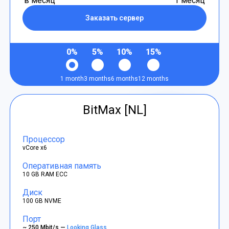
в месяц
1 месяц
Заказать сервер
0%
5%
10%
15%
1 month
3 months
6 months
12 months
BitMax [NL]
Процессор
vCore x6
Оперативная память
10 GB RAM ECC
Диск
100 GB NVME
Порт
~ 250 Mbit/s —
Looking Glass