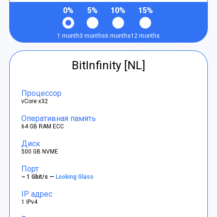
0%
5%
10%
15%
1 month
3 months
6 months
12 months
BitInfinity [NL]
Процессор
vCore x32
Оперативная память
64 GB RAM ECC
Диск
500 GB NVME
Порт
~ 1 Gbit/s —
Looking Glass
IP адрес
1 IPv4