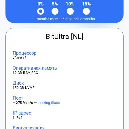
0%
5%
10%
15%
1 month
3 months
6 months
12 months
BitUltra [NL]
Процессор
vCore x8
Оперативная память
12 GB RAM ECC
Диск
150 GB NVME
Порт
~ 275 Mbit/s —
Looking Glass
IP адрес
1 IPv4
Виртуализация