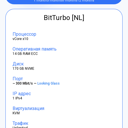
1 month
3 months
6 months
12 months
BitTurbo [NL]
Процессор
vCore x10
Оперативная память
14 GB RAM ECC
Диск
170 GB NVME
Порт
~ 300 Mbit/s —
Looking Glass
IP адрес
1 IPv4
Виртуализация
KVM
Трафик
Unlimited