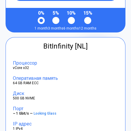
0%
5%
10%
15%
1 month
3 months
6 months
12 months
BitInfinity [NL]
Процессор
vCore x32
Оперативная память
64 GB RAM ECC
Диск
500 GB NVME
Порт
~ 1 Gbit/s —
Looking Glass
IP адрес
1 IPv4