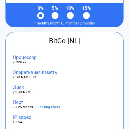
0%
5%
10%
15%
1 month
3 months
6 months
12 months
BitGo [NL]
Процессор
vCore x2
Оперативная память
2 GB RAM ECC
Диск
25 GB NVME
Порт
~ 125 Mbit/s —
Looking Glass
IP адрес
1 IPv4