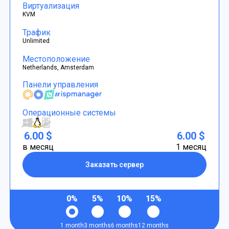
Виртуализация
KVM
Трафик
Unlimited
Местоположение
Netherlands, Amsterdam
Панели управления
Операционные системы
6.00 $
6.00 $
в месяц
1 месяц
Заказать сервер
0%
5%
10%
15%
1 month
3 months
6 months
12 months