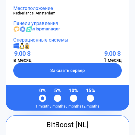
Местоположение
Netherlands, Amsterdam
Панели управления
Операционные системы
9.00 $
9.00 $
в месяц
1 месяц
Заказать сервер
0%
5%
10%
15%
1 month
3 months
6 months
12 months
BitBoost [NL]