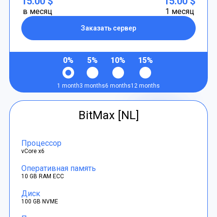
15.00 $
15.00 $
в месяц
1 месяц
Заказать сервер
0%
5%
10%
15%
1 month
3 months
6 months
12 months
BitMax [NL]
Процессор
vCore x6
Оперативная память
10 GB RAM ECC
Диск
100 GB NVME