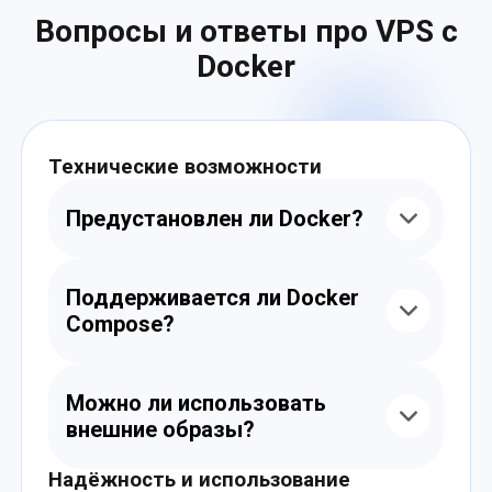
Вопросы и ответы про VPS с
Docker
Технические возможности
Предустановлен ли Docker?
Вы можете заказать VPS с уже
установленным Docker CE или установить
Поддерживается ли Docker
его вручную из официальных
Compose?
репозиториев.
Да. Вы можете использовать docker-
compose для организации
Можно ли использовать
многоконтейнерных приложений и
внешние образы?
автозапуска через systemd или cron.
Надёжность и использование
Да. Вы можете загружать образы из