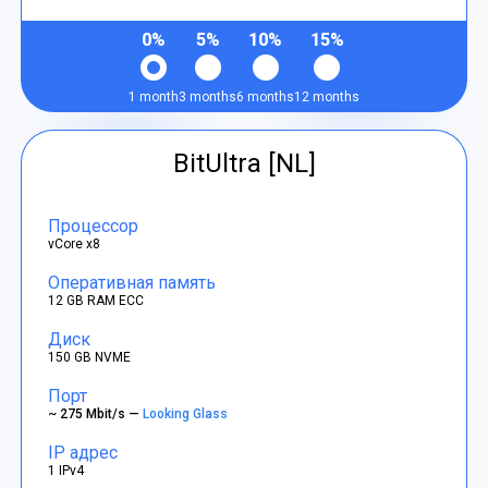
0%
5%
10%
15%
1 month
3 months
6 months
12 months
BitUltra [NL]
Процессор
vCore x8
Оперативная память
12 GB RAM ECC
Диск
150 GB NVME
Порт
~ 275 Mbit/s —
Looking Glass
IP адрес
1 IPv4