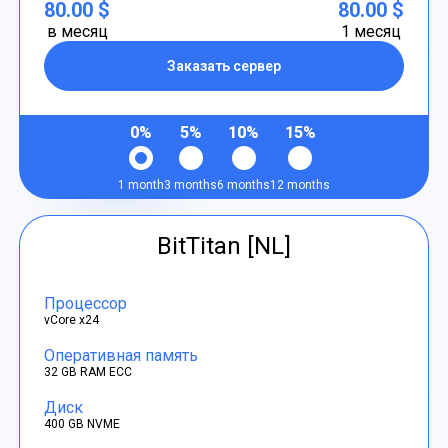
80.00 $
80.00 $
в месяц
1 месяц
Заказать сервер
0%
5%
10%
15%
1 month
3 months
6 months
12 months
BitTitan [NL]
Процессор
vCore x24
Оперативная память
32 GB RAM ECC
Диск
400 GB NVME