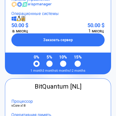
Операционные системы
50.00 $
50.00 $
в месяц
1 месяц
Заказать сервер
0%
5%
10%
15%
1 month
3 months
6 months
12 months
BitQuantum [NL]
Процессор
vCore x18
Оперативная память