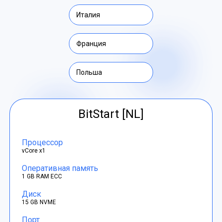
Италия
Франция
Польша
BitStart [NL]
Процессор
vCore x1
Оперативная память
1 GB RAM ECC
Диск
15 GB NVME
Порт