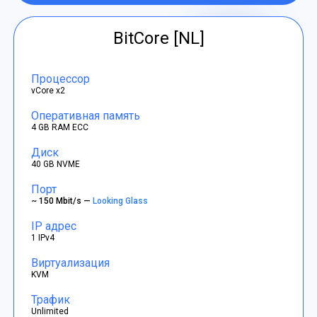
BitCore [NL]
Процессор
vCore x2
Оперативная память
4 GB RAM ECC
Диск
40 GB NVME
Порт
~ 150 Mbit/s —
Looking Glass
IP адрес
1 IPv4
Виртуализация
KVM
Трафик
Unlimited