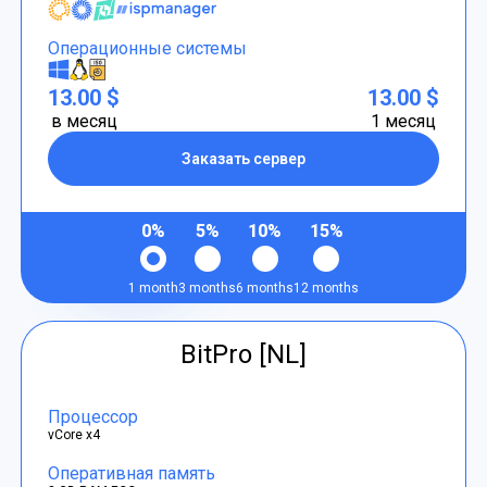
Операционные системы
13.00 $
13.00 $
в месяц
1 месяц
Заказать сервер
0%
5%
10%
15%
1 month
3 months
6 months
12 months
BitPro [NL]
Процессор
vCore x4
Оперативная память