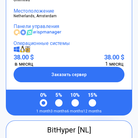
Местоположение
Netherlands, Amsterdam
Панели управления
Операционные системы
38.00 $
38.00 $
в месяц
1 месяц
Заказать сервер
0%
5%
10%
15%
1 month
3 months
6 months
12 months
BitHyper [NL]