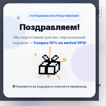
×
🎉
СПЕЦИАЛЬНОЕ ПРЕДЛОЖЕНИЕ
Поздравляем!
VPS
С DOCKER
Мы подготовили для вас персональный
подарок —
Скидка 10% на любой VPS!
— ЗАПУСКАЙТЕ
✦
🎁
✦
ПРИЛОЖЕНИЯ В
КОНТЕЙНЕРАХ
✦
Управляйте изолированными сервисами,
развертывайте контейнеры в один клик, используйте
🎁 Нажмите на подарок и получите промокод
Docker Compose и CI/CD. Надёжный VPS с полной
свободой действий и root-доступом.