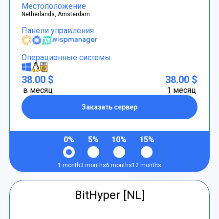
Местоположение
Netherlands, Amsterdam
Панели управления
Операционные системы
38.00 $
38.00 $
в месяц
1 месяц
Заказать сервер
0%
5%
10%
15%
1 month
3 months
6 months
12 months
BitHyper [NL]