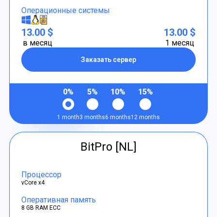
Операционные системы
13.00 $
13.00 $
в месяц
1 месяц
Заказать сервер
0%
5%
10%
15%
1 month
3 months
6 months
12 months
BitPro [NL]
Процессор
vCore x4
Оперативная память
8 GB RAM ECC