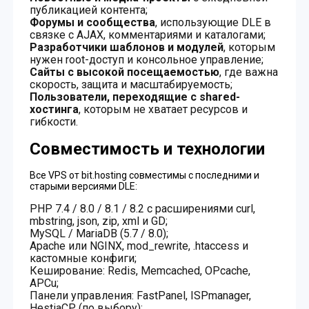
публикацией контента;
Форумы и сообщества
, использующие DLE в
связке с AJAX, комментариями и каталогами;
Разработчики шаблонов и модулей
, которым
нужен root-доступ и консольное управление;
Сайты с высокой посещаемостью
, где важна
скорость, защита и масштабируемость;
Пользователи, переходящие с shared-
хостинга
, которым не хватает ресурсов и
гибкости.
Совместимость и технологии
Все VPS от bit.hosting совместимы с последними и
старыми версиями DLE:
PHP 7.4 / 8.0 / 8.1 / 8.2 с расширениями curl,
mbstring, json, zip, xml и GD;
MySQL / MariaDB (5.7 / 8.0);
Apache или NGINX, mod_rewrite, .htaccess и
кастомные конфиги;
Кеширование: Redis, Memcached, OPcache,
APCu;
Панели управления: FastPanel, ISPmanager,
HestiaCP (по выбору);