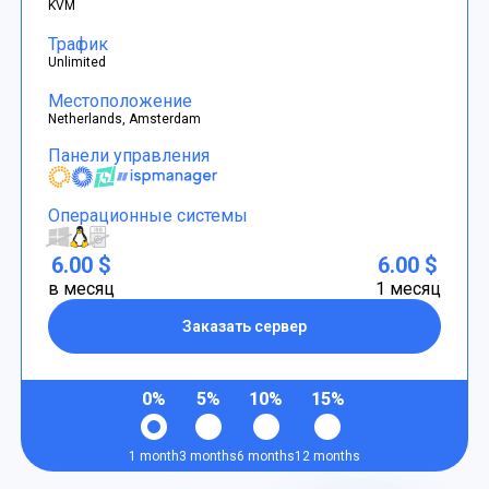
KVM
Трафик
Unlimited
Местоположение
Netherlands, Amsterdam
Панели управления
Операционные системы
6.00 $
6.00 $
в месяц
1 месяц
Заказать сервер
0%
5%
10%
15%
1 month
3 months
6 months
12 months