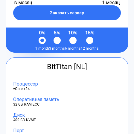
в месяц
1 месяц
Заказать сервер
0%
5%
10%
15%
1 month
3 months
6 months
12 months
BitTitan [NL]
Процессор
vCore x24
Оперативная память
32 GB RAM ECC
Диск
400 GB NVME
Порт