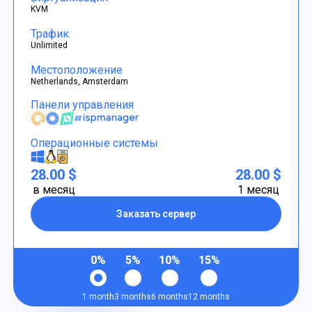
KVM
Трафик
Unlimited
Местоположение
Netherlands, Amsterdam
Панели управления
Операционные системы
28.00 $
28.00 $
в месяц
1 месяц
Заказать сервер
0%
5%
10%
15%
1 month
3 months
6 months
12 months