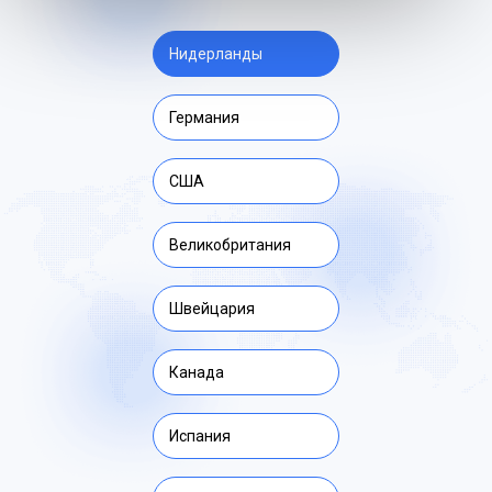
Нидерланды
Германия
США
Великобритания
Швейцария
Канада
Испания