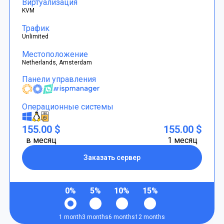
Виртуализация
KVM
Трафик
Unlimited
Местоположение
Netherlands, Amsterdam
Панели управления
Операционные системы
155.00 $
155.00 $
в месяц
1 месяц
Заказать сервер
0%
5%
10%
15%
1 month
3 months
6 months
12 months