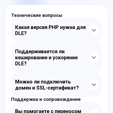
Технические вопросы
Какая версия PHP нужна для
DLE?
Современные версии DLE работают на
PHP 7.4–8.2. Мы поможем выбрать и
Поддерживается ли
настроить нужную версию под вашу
кеширование и ускорение
сборку.
DLE?
Да, на VPS доступны Redis, Memcached,
OPcache и другие кеши. Они значительно
Можно ли подключить
ускоряют загрузку страниц.
домен и SSL-сертификат?
Поддержка и сопровождение
Да. Мы подключим ваш домен, установим
бесплатный SSL от Let's Encrypt или ваш
сертификат и настроим HTTPS.
Вы помогаете с переносом