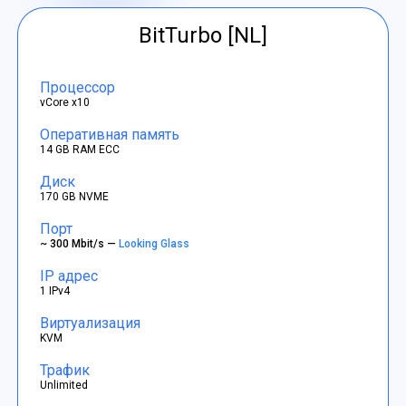
BitTurbo [NL]
Процессор
vCore x10
Оперативная память
14 GB RAM ECC
Диск
170 GB NVME
Порт
~ 300 Mbit/s —
Looking Glass
IP адрес
1 IPv4
Виртуализация
KVM
Трафик
Unlimited