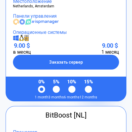
Местоположение
Netherlands, Amsterdam
Панели управления
Операционные системы
9.00 $
9.00 $
в месяц
1 месяц
Заказать сервер
0%
5%
10%
15%
1 month
3 months
6 months
12 months
BitBoost [NL]