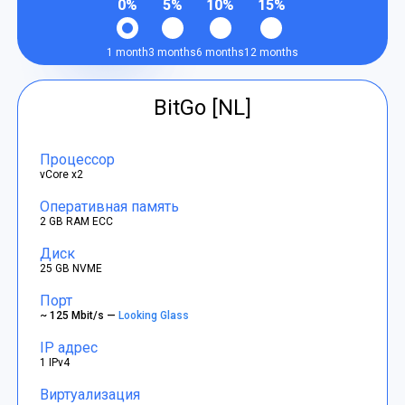
0%
5%
10%
15%
1 month
3 months
6 months
12 months
BitGo [NL]
Процессор
vCore x2
Оперативная память
2 GB RAM ECC
Диск
25 GB NVME
Порт
~ 125 Mbit/s —
Looking Glass
IP адрес
1 IPv4
Виртуализация