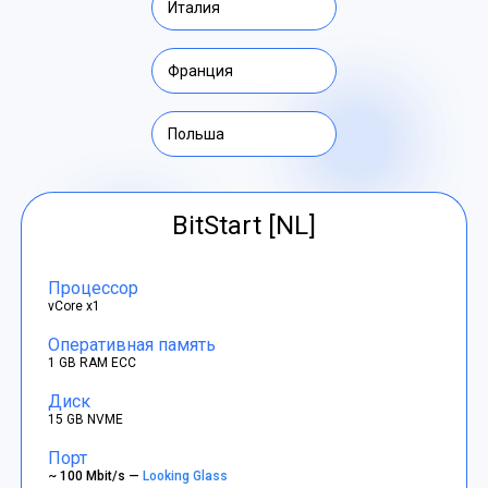
Италия
Франция
Польша
BitStart [NL]
Процессор
vCore x1
Оперативная память
1 GB RAM ECC
Диск
15 GB NVME
Порт
~ 100 Mbit/s —
Looking Glass