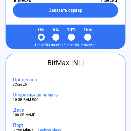
в месяц
1 месяц
Заказать сервер
0%
5%
10%
15%
1 month
3 months
6 months
12 months
BitMax [NL]
Процессор
vCore x6
Оперативная память
10 GB RAM ECC
Диск
100 GB NVME
Порт
~ 250 Mbit/s —
Looking Glass