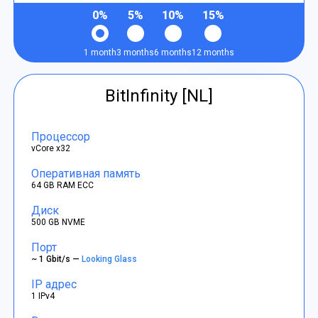
0%
5%
10%
15%
1 month
3 months
6 months
12 months
BitInfinity [NL]
Процессор
vCore x32
Оперативная память
64 GB RAM ECC
Диск
500 GB NVME
Порт
~ 1 Gbit/s —
Looking Glass
IP адрес
1 IPv4