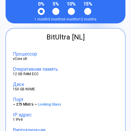
0%
5%
10%
15%
1 month
3 months
6 months
12 months
BitUltra [NL]
Процессор
vCore x8
Оперативная память
12 GB RAM ECC
Диск
150 GB NVME
Порт
~ 275 Mbit/s —
Looking Glass
IP адрес
1 IPv4
Виртуализация