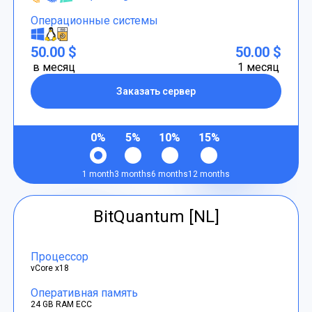
Операционные системы
50.00 $
50.00 $
в месяц
1 месяц
Заказать сервер
0%
5%
10%
15%
1 month
3 months
6 months
12 months
BitQuantum [NL]
Процессор
vCore x18
Оперативная память
24 GB RAM ECC