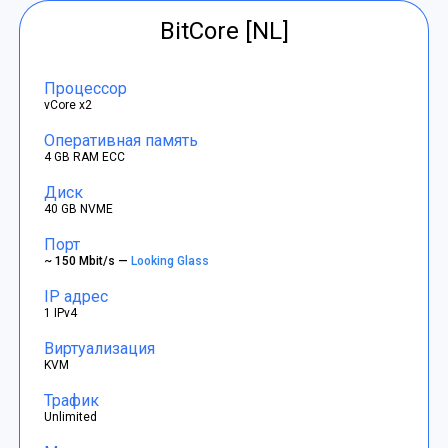
BitCore [NL]
Процессор
vCore x2
Оперативная память
4 GB RAM ECC
Диск
40 GB NVME
Порт
~ 150 Mbit/s —
Looking Glass
IP адрес
1 IPv4
Виртуализация
KVM
Трафик
Unlimited