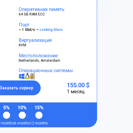
Оперативная память
64 GB RAM ECC
Порт
~ 1 Gbit/s —
Looking Glass
Виртуализация
KVM
Местоположение
Netherlands, Amsterdam
Операционные системы
155.00 $
Заказать сервер
1 месяц
5%
10%
15%
3 months
6 months
12 months