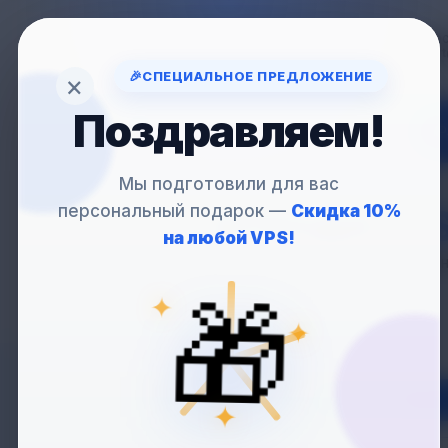
Вопрос
support
🎉
СПЕЦИАЛЬНОЕ ПРЕДЛОЖЕНИЕ
×
Поздравляем!
VP
Мы подготовили для вас
персональный подарок —
Скидка 10%
АРЕНДА
VP
на любой VPS!
Идеальный VPS-хостинг 
🎁
✦
✦
✦
Нидерланды