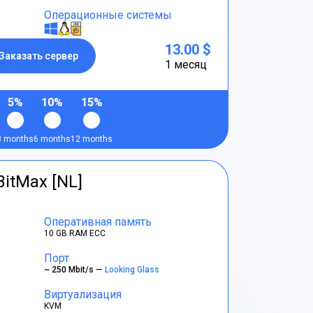
Операционные системы
13.00 $
Заказать сервер
1 месяц
5%
10%
15%
3 months
6 months
12 months
BitMax [NL]
Оперативная память
10 GB RAM ECC
Порт
~ 250 Mbit/s —
Looking Glass
Виртуализация
KVM