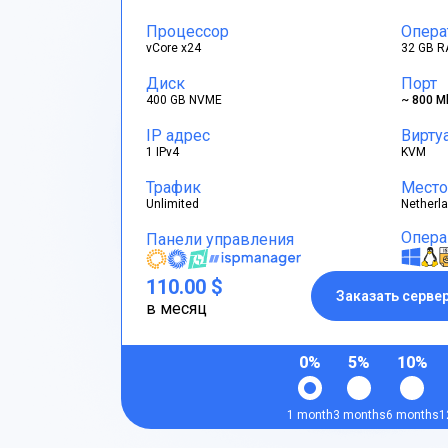
Процессор
Опера
vCore x24
32 GB R
Диск
Порт
400 GB NVME
~ 800 M
IP адрес
Вирту
1 IPv4
KVM
Трафик
Место
Unlimited
Netherl
Опера
Панели управления
110.00 $
Заказать серве
в месяц
0%
5%
10%
1 month
3 months
6 months
1