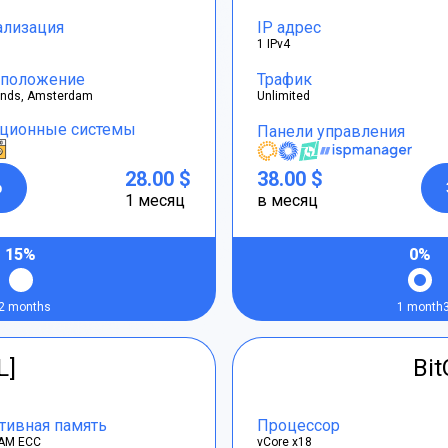
ализация
IP адрес
1 IPv4
положение
Трафик
ands, Amsterdam
Unlimited
ционные системы
Панели управления
28.00 $
38.00 $
р
1 месяц
в месяц
15%
0%
2 months
1 month
L]
Bi
тивная память
Процессор
AM ECC
vCore x18