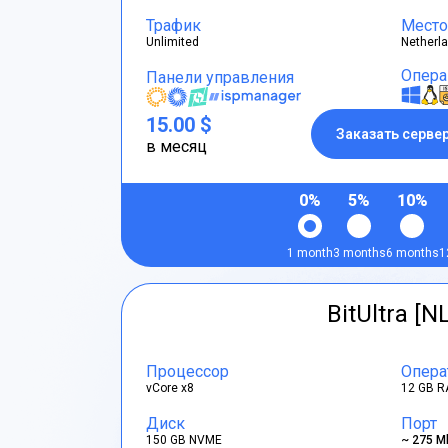
Трафик
Место
Unlimited
Netherl
Опера
Панели управления
15.00 $
Заказать серве
в месяц
0%
5%
10%
1 month
3 months
6 months
1
BitUltra [N
Процессор
Опера
vCore x8
12 GB R
Диск
Порт
150 GB NVME
~ 275 M