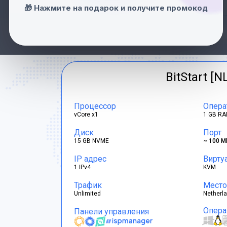
Швейцария
🎁 Нажмите на подарок и получите промокод
Франция
BitStart [N
Процессор
Опера
vCore x1
1 GB RA
Диск
Порт
15 GB NVME
~ 100 M
IP адрес
Вирту
1 IPv4
KVM
Трафик
Место
Unlimited
Netherl
Опера
Панели управления