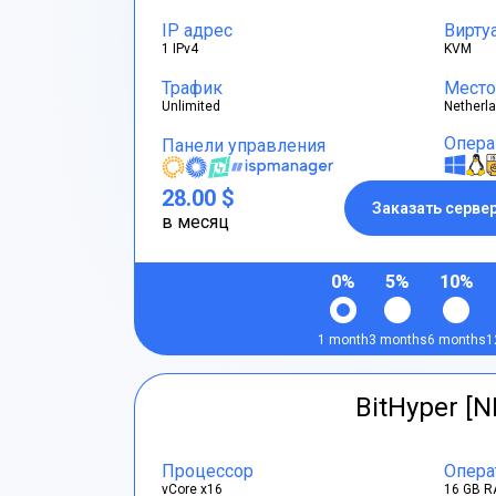
IP адрес
Вирту
1 IPv4
KVM
Трафик
Место
Unlimited
Netherl
Опера
Панели управления
28.00 $
Заказать серве
в месяц
0%
5%
10%
1 month
3 months
6 months
1
BitHyper [N
Процессор
Опера
vCore x16
16 GB R