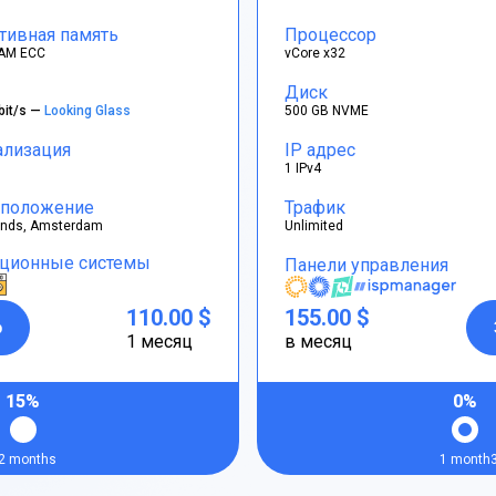
тивная память
Процессор
AM ECC
vCore x32
Диск
bit/s —
Looking Glass
500 GB NVME
ализация
IP адрес
1 IPv4
положение
Трафик
ands, Amsterdam
Unlimited
ционные системы
Панели управления
110.00 $
155.00 $
р
1 месяц
в месяц
15%
0%
2 months
1 month