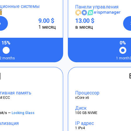
ционные системы
Панели управления
9.00 $
13.00 $
р
1 месяц
в месяц
15%
0%
2 months
1 month
]
тивная память
Процессор
M ECC
vCore x6
Диск
bit/s —
Looking Glass
100 GB NVME
ализация
IP адрес
1 IPv4