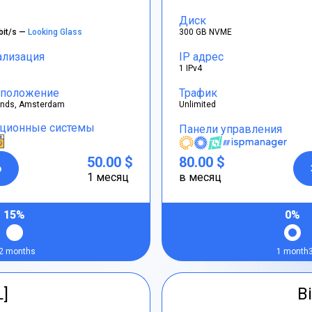
Диск
bit/s —
Looking Glass
300 GB NVME
ализация
IP адрес
1 IPv4
положение
Трафик
ands, Amsterdam
Unlimited
ционные системы
Панели управления
50.00 $
80.00 $
р
1 месяц
в месяц
15%
0%
2 months
1 month
L]
Bi