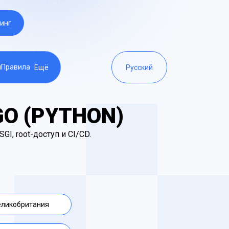
инг
ы
Правила
Ещё
Русский
O (PYTHON)
I, root-доступ и CI/CD.
еликобритания