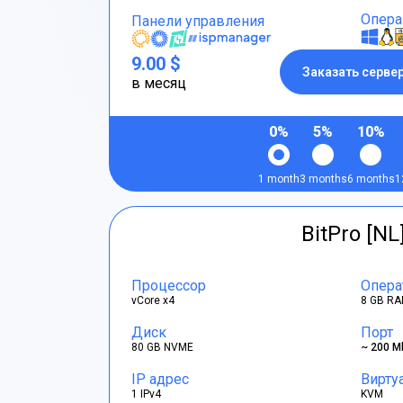
Опера
Панели управления
9.00 $
Заказать серве
в месяц
0%
5%
10%
1 month
3 months
6 months
1
BitPro [NL
Процессор
Опера
vCore x4
8 GB RA
Диск
Порт
80 GB NVME
~ 200 M
IP адрес
Вирту
1 IPv4
KVM