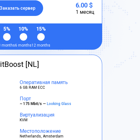
6.00 $
Заказать сервер
1 месяц
5%
10%
15%
3 months
6 months
12 months
itBoost [NL]
Оперативная память
6 GB RAM ECC
Порт
~ 175 Mbit/s —
Looking Glass
Виртуализация
KVM
Местоположение
Netherlands, Amsterdam