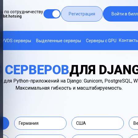
ы по сотрудничеству
Регистрация
Войти в билл
@bit.hotsing
Контакт
S/VDS серверы
Выделенные серверы
Серверы с GPU
S СЕРВЕРОВ
ДЛЯ DJANG
для Python-приложений на Django: Gunicorn, PostgreSQL, WSG
Максимальная гибкость и масштабируемость.
Германия
США
В