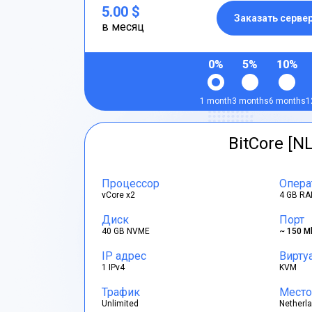
5.00 $
Заказать серве
в месяц
0%
5%
10%
1 month
3 months
6 months
1
BitCore [NL
Процессор
Опера
vCore x2
4 GB RA
Диск
Порт
40 GB NVME
~ 150 M
IP адрес
Вирту
1 IPv4
KVM
Трафик
Место
Unlimited
Netherl