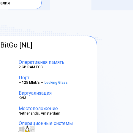
талия
BitGo [NL]
Оперативная память
2 GB RAM ECC
Порт
~ 125 Mbit/s —
Looking Glass
Виртуализация
KVM
Местоположение
Netherlands, Amsterdam
Операционные системы