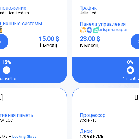
положение
Трафик
ands, Amsterdam
Unlimited
ционные системы
Панели управления
15.00 $
23.00 $
р
1 месяц
в месяц
15%
0%
2 months
1 month
L]
B
тивная память
Процессор
AM ECC
vCore x10
Диск
bit/s —
Looking Glass
170 GB NVME