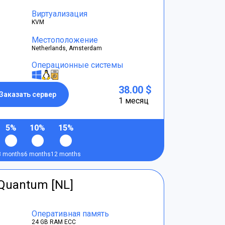
Виртуализация
KVM
Местоположение
Netherlands, Amsterdam
Операционные системы
38.00 $
Заказать сервер
1 месяц
5%
10%
15%
3 months
6 months
12 months
tQuantum [NL]
Оперативная память
24 GB RAM ECC