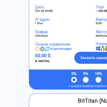
Диск
Порт
200 GB NVME
~ 500 M
IP адрес
Вирту
1 IPv4
KVM
Трафик
Место
Unlimited
Netherl
Опера
Панели управления
50.00 $
Заказать серве
в месяц
0%
5%
10%
1 month
3 months
6 months
1
BitTitan [N