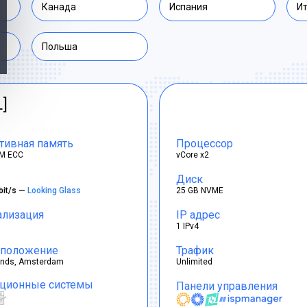
Канада
Испания
И
Польша
L]
тивная память
Процессор
M ECC
vCore x2
Диск
bit/s —
Looking Glass
25 GB NVME
ализация
IP адрес
1 IPv4
положение
Трафик
ands, Amsterdam
Unlimited
ционные системы
Панели управления