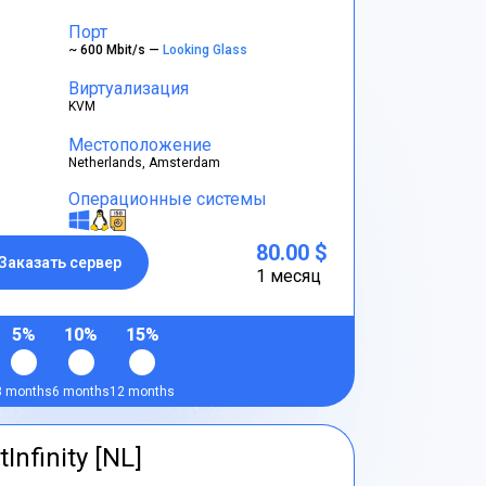
Порт
~ 600 Mbit/s —
Looking Glass
Виртуализация
KVM
Местоположение
Netherlands, Amsterdam
Операционные системы
80.00 $
Заказать сервер
1 месяц
5%
10%
15%
3 months
6 months
12 months
tInfinity [NL]