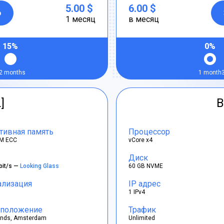
5.00 $
6.00 $
р
1 месяц
в месяц
15%
0%
2 months
1 month
]
B
тивная память
Процессор
M ECC
vCore x4
Диск
bit/s —
Looking Glass
60 GB NVME
ализация
IP адрес
1 IPv4
положение
Трафик
ands, Amsterdam
Unlimited