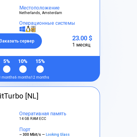
Местоположение
Netherlands, Amsterdam
Операционные системы
23.00 $
Заказать сервер
1 месяц
5%
10%
15%
3 months
6 months
12 months
itTurbo [NL]
Оперативная память
14 GB RAM ECC
Порт
~ 300 Mbit/s —
Looking Glass