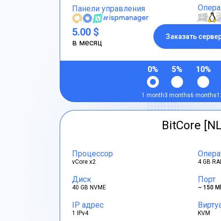
Опера
Панели управления
5.00 $
Заказать серве
в месяц
0%
5%
10%
1 month
3 months
6 months
1
BitCore [NL
Процессор
Опера
vCore x2
4 GB RA
Диск
Порт
40 GB NVME
~ 150 M
IP адрес
Вирту
1 IPv4
KVM