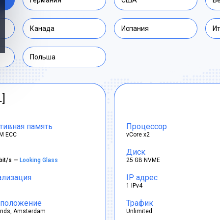
Германия
США
В
Канада
Испания
И
Польша
L]
тивная память
Процессор
M ECC
vCore x2
Диск
bit/s —
Looking Glass
25 GB NVME
ализация
IP адрес
1 IPv4
положение
Трафик
ands, Amsterdam
Unlimited