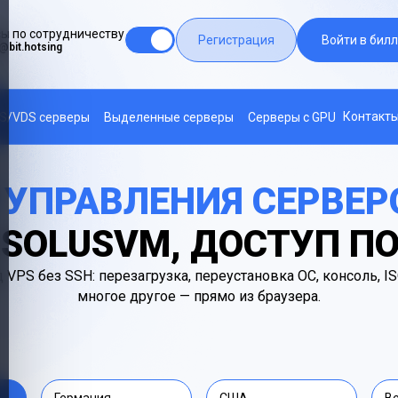
ы по сотрудничеству
Регистрация
Войти в билл
@bit.hotsing
Контакт
S/VDS серверы
Выделенные серверы
Серверы с GPU
 УПРАВЛЕНИЯ СЕРВЕ
SOLUSVM, ДОСТУП ПО
VPS без SSH: перезагрузка, переустановка ОС, консоль, IS
многое другое — прямо из браузера.