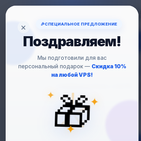
Вопрос
support
🎉
СПЕЦИАЛЬНОЕ ПРЕДЛОЖЕНИЕ
×
Поздравляем!
VP
Мы подготовили для вас
персональный подарок —
Скидка 10%
VPS С
ПАНЕЛЬЮ
на любой VPS!
— VMMANAGER, 
✦
🎁
Полный контроль над 
✦
✦