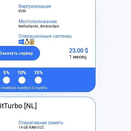
Виртуализация
KVM
Местоположение
Netherlands, Amsterdam
Операционные системы
23.00 $
Заказать сервер
1 месяц
5%
10%
15%
3 months
6 months
12 months
itTurbo [NL]
Оперативная память
14 GB RAM ECC