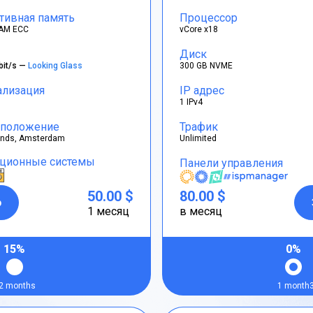
тивная память
Процессор
AM ECC
vCore x18
Диск
bit/s —
Looking Glass
300 GB NVME
ализация
IP адрес
1 IPv4
положение
Трафик
ands, Amsterdam
Unlimited
ционные системы
Панели управления
50.00 $
80.00 $
р
1 месяц
в месяц
15%
0%
2 months
1 month