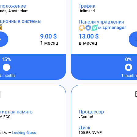
положение
Трафик
ands, Amsterdam
Unlimited
ционные системы
Панели управления
9.00 $
13.00 $
р
1 месяц
в месяц
15%
0%
2 months
1 month
]
тивная память
Процессор
M ECC
vCore x6
Диск
bit/s —
Looking Glass
100 GB NVME