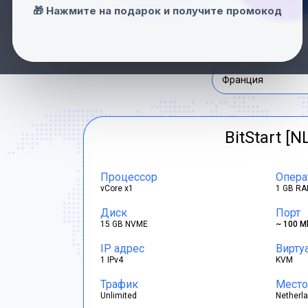
Нидерланды
🎁 Нажмите на подарок и получите промокод
Швейцария
Франция
BitStart [N
Процессор
Опера
vCore x1
1 GB RA
Диск
Порт
15 GB NVME
~ 100 M
IP адрес
Вирту
1 IPv4
KVM
Трафик
Место
Unlimited
Netherl