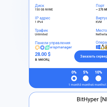
Диск
Порт
150 GB NVME
~ 275 M
IP адрес
Вирту
1 IPv4
KVM
Трафик
Место
Unlimited
Netherl
Опера
Панели управления
28.00 $
Заказать серве
в месяц
0%
5%
10%
1 month
3 months
6 months
1
BitHyper [N