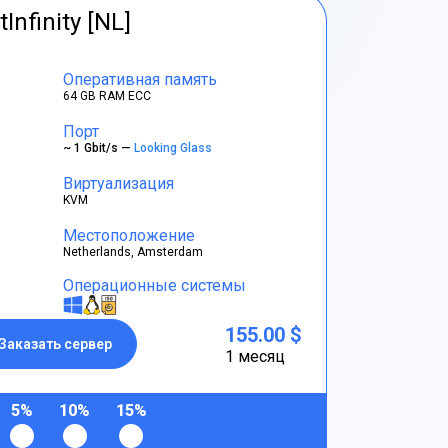
tInfinity [NL]
Оперативная память
64 GB RAM ECC
Порт
~ 1 Gbit/s —
Looking Glass
Виртуализация
KVM
Местоположение
Netherlands, Amsterdam
Операционные системы
155.00 $
Заказать сервер
1 месяц
5%
10%
15%