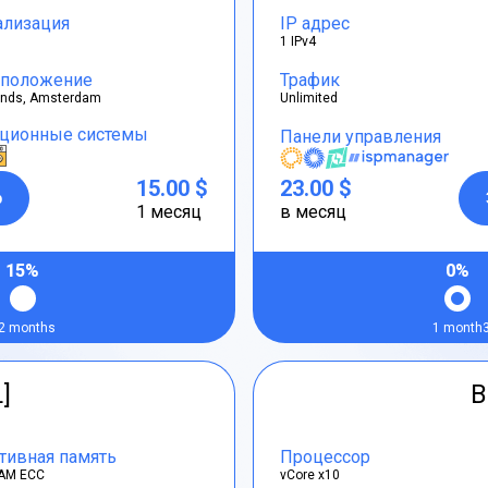
ализация
IP адрес
1 IPv4
положение
Трафик
ands, Amsterdam
Unlimited
ционные системы
Панели управления
15.00 $
23.00 $
р
1 месяц
в месяц
15%
0%
2 months
1 month
L]
B
тивная память
Процессор
AM ECC
vCore x10