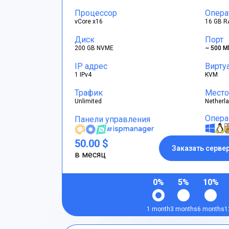
Процессор
Опера
vCore x16
16 GB R
Диск
Порт
200 GB NVME
~ 500 M
IP адрес
Вирту
1 IPv4
KVM
Трафик
Место
Unlimited
Netherl
Опера
Панели управления
50.00 $
Заказать серве
в месяц
0%
5%
10%
1 month
3 months
6 months
1