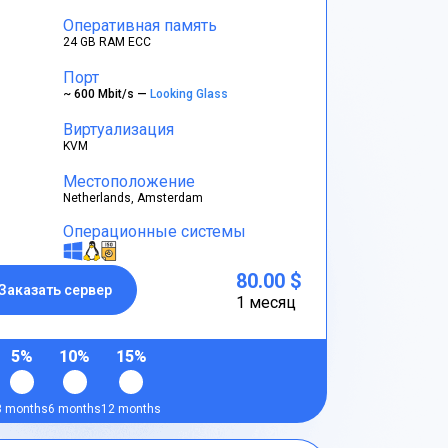
Оперативная память
24 GB RAM ECC
Порт
~ 600 Mbit/s —
Looking Glass
Виртуализация
KVM
Местоположение
Netherlands, Amsterdam
Операционные системы
80.00 $
Заказать сервер
1 месяц
5%
10%
15%
3 months
6 months
12 months