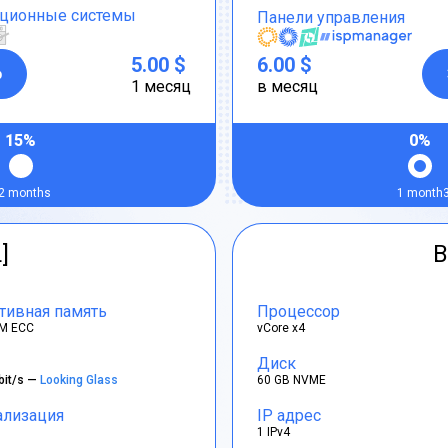
ционные системы
Панели управления
5.00 $
6.00 $
р
1 месяц
в месяц
15%
0%
2 months
1 month
]
B
тивная память
Процессор
M ECC
vCore x4
Диск
bit/s —
Looking Glass
60 GB NVME
ализация
IP адрес
1 IPv4