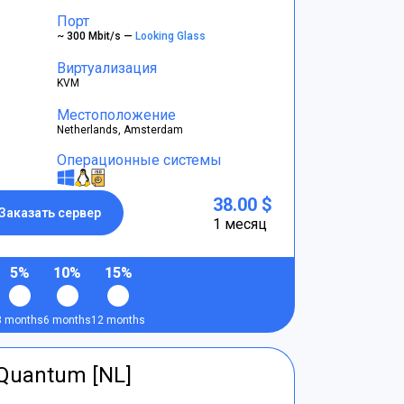
Порт
~ 300 Mbit/s —
Looking Glass
Виртуализация
KVM
Местоположение
Netherlands, Amsterdam
Операционные системы
38.00 $
Заказать сервер
1 месяц
5%
10%
15%
3 months
6 months
12 months
tQuantum [NL]