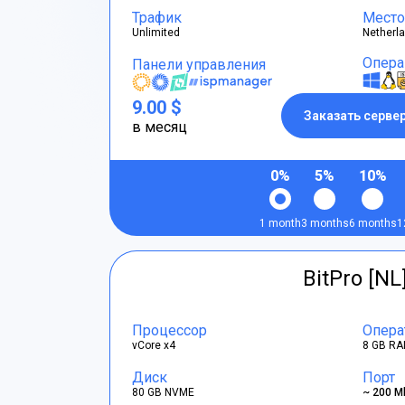
Трафик
Место
Unlimited
Netherl
Опера
Панели управления
9.00 $
Заказать серве
в месяц
0%
5%
10%
1 month
3 months
6 months
1
BitPro [NL
Процессор
Опера
vCore x4
8 GB RA
Диск
Порт
80 GB NVME
~ 200 M