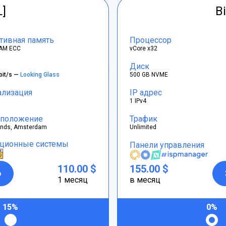
L]
Bi
тивная память
Процессор
AM ECC
vCore x32
Диск
bit/s —
Looking Glass
500 GB NVME
ализация
IP адрес
1 IPv4
положение
Трафик
ands, Amsterdam
Unlimited
ционные системы
Панели управления
110.00 $
155.00 $
р
1 месяц
в месяц
15%
0%