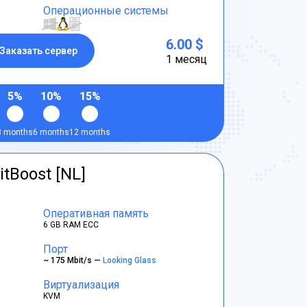
Операционные системы
6.00 $
Заказать сервер
1 месяц
5%
10%
15%
3 months
6 months
12 months
itBoost [NL]
Оперативная память
6 GB RAM ECC
Порт
~ 175 Mbit/s —
Looking Glass
Виртуализация
KVM