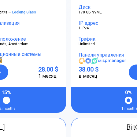
Диск
bit/s —
Looking Glass
170 GB NVME
ализация
IP адрес
1 IPv4
положение
Трафик
ands, Amsterdam
Unlimited
ционные системы
Панели управления
28.00 $
38.00 $
р
1 месяц
в месяц
15%
0%
2 months
1 month
L]
Bi