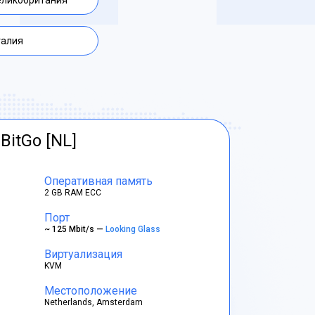
еликобритания
талия
BitGo [NL]
Оперативная память
2 GB RAM ECC
Порт
~ 125 Mbit/s —
Looking Glass
Виртуализация
KVM
Местоположение
Netherlands, Amsterdam