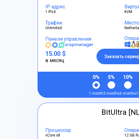
IP адрес
Вирту
1 IPv4
KVM
Трафик
Место
Unlimited
Netherl
Опера
Панели управления
15.00 $
Заказать серве
в месяц
0%
5%
10%
1 month
3 months
6 months
1
BitUltra [N
Процессор
Опера
vCore x8
12 GB R