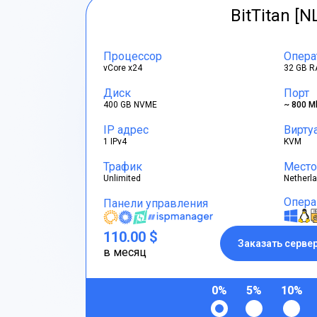
BitTitan [N
Процессор
Опера
vCore x24
32 GB R
Диск
Порт
400 GB NVME
~ 800 M
IP адрес
Вирту
1 IPv4
KVM
Трафик
Место
Unlimited
Netherl
Опера
Панели управления
110.00 $
Заказать серве
в месяц
0%
5%
10%