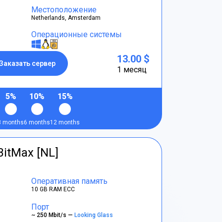
Местоположение
Netherlands, Amsterdam
Операционные системы
13.00 $
Заказать сервер
1 месяц
5%
10%
15%
3 months
6 months
12 months
BitMax [NL]
Оперативная память
10 GB RAM ECC
Порт
~ 250 Mbit/s —
Looking Glass