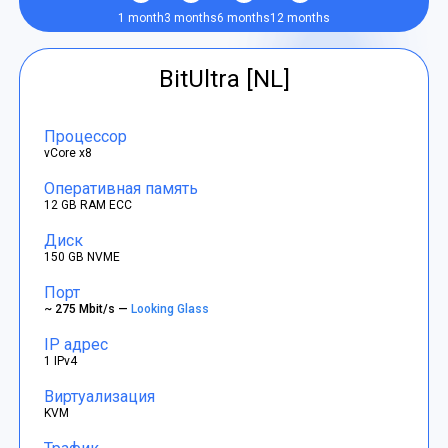
1 month
3 months
6 months
12 months
BitUltra [NL]
Процессор
vCore x8
Оперативная память
12 GB RAM ECC
Диск
150 GB NVME
Порт
~ 275 Mbit/s —
Looking Glass
IP адрес
1 IPv4
Виртуализация
KVM