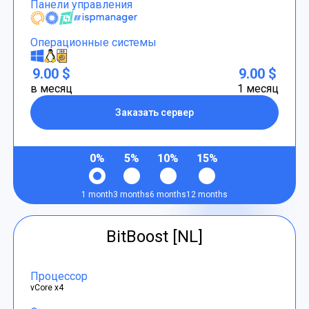
Панели управления
Операционные системы
9.00 $
9.00 $
в месяц
1 месяц
Заказать сервер
0%
5%
10%
15%
1 month
3 months
6 months
12 months
BitBoost [NL]
Процессор
vCore x4