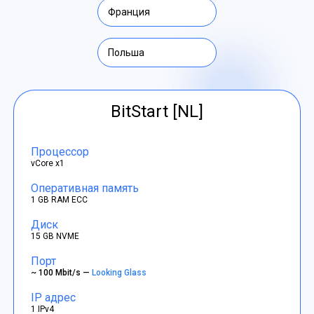
Франция
Польша
BitStart [NL]
Процессор
vCore x1
Оперативная память
1 GB RAM ECC
Диск
15 GB NVME
Порт
~ 100 Mbit/s —
Looking Glass
IP адрес
1 IPv4