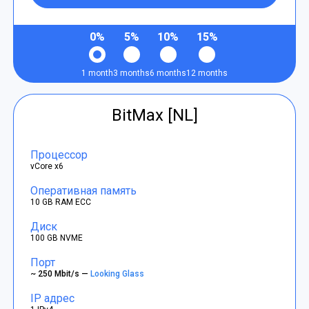
0%
5%
10%
15%
1 month
3 months
6 months
12 months
BitMax [NL]
Процессор
vCore x6
Оперативная память
10 GB RAM ECC
Диск
100 GB NVME
Порт
~ 250 Mbit/s —
Looking Glass
IP адрес