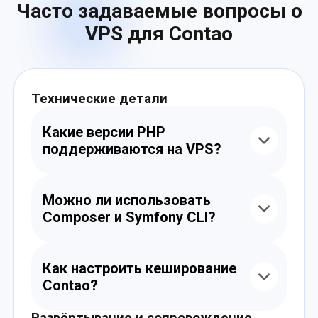
Часто задаваемые вопросы о
VPS для Contao
Технические детали
Какие версии PHP
поддерживаются на VPS?
Мы поддерживаем PHP 7.4, 8.0, 8.1 и 8.2.
Вы можете выбрать нужную версию и
Можно ли использовать
настроить окружение под вашу сборку
Composer и Symfony CLI?
Contao.
Да, все VPS поддерживают Composer 2,
Symfony CLI, Git и SSH. Вы можете работать
Как настроить кеширование
с проектом прямо с консоли.
Contao?
Вы можете подключить Redis, OPcache,