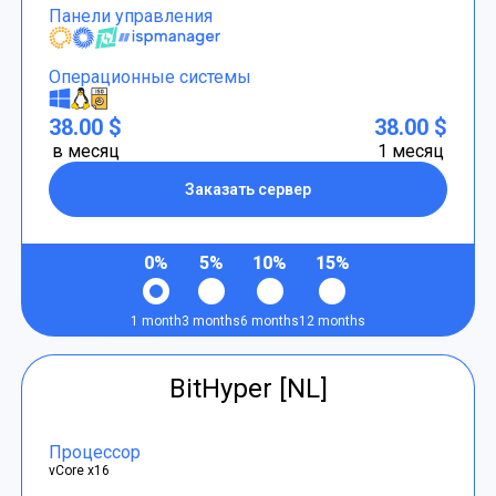
Панели управления
Операционные системы
38.00 $
38.00 $
в месяц
1 месяц
Заказать сервер
0%
5%
10%
15%
1 month
3 months
6 months
12 months
BitHyper [NL]
Процессор
vCore x16