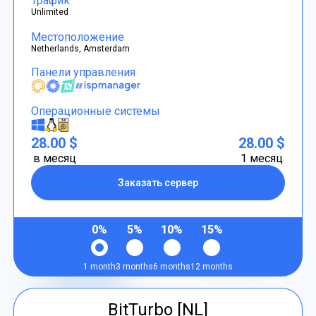
Трафик
Unlimited
Местоположение
Netherlands, Amsterdam
Панели управления
Операционные системы
28.00 $
28.00 $
в месяц
1 месяц
Заказать сервер
0%
5%
10%
15%
1 month
3 months
6 months
12 months
BitTurbo [NL]