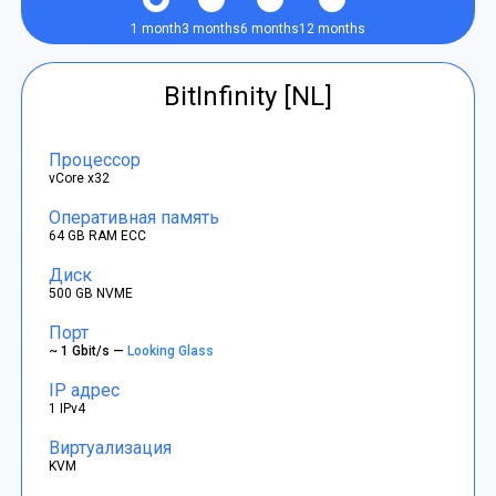
1 month
3 months
6 months
12 months
BitInfinity [NL]
Процессор
vCore x32
Оперативная память
64 GB RAM ECC
Диск
500 GB NVME
Порт
~ 1 Gbit/s —
Looking Glass
IP адрес
1 IPv4
Виртуализация
KVM