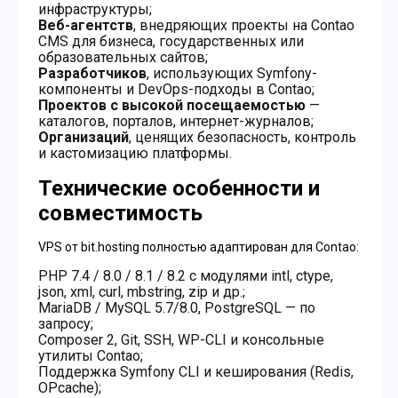
инфраструктуры;
Веб-агентств
, внедряющих проекты на Contao
CMS для бизнеса, государственных или
образовательных сайтов;
Разработчиков
, использующих Symfony-
компоненты и DevOps-подходы в Contao;
Проектов с высокой посещаемостью
—
каталогов, порталов, интернет-журналов;
Организаций
, ценящих безопасность, контроль
и кастомизацию платформы.
Технические особенности и
совместимость
VPS от bit.hosting полностью адаптирован для Contao:
PHP 7.4 / 8.0 / 8.1 / 8.2 с модулями intl, ctype,
json, xml, curl, mbstring, zip и др.;
MariaDB / MySQL 5.7/8.0, PostgreSQL — по
запросу;
Composer 2, Git, SSH, WP-CLI и консольные
утилиты Contao;
Поддержка Symfony CLI и кеширования (Redis,
OPcache);