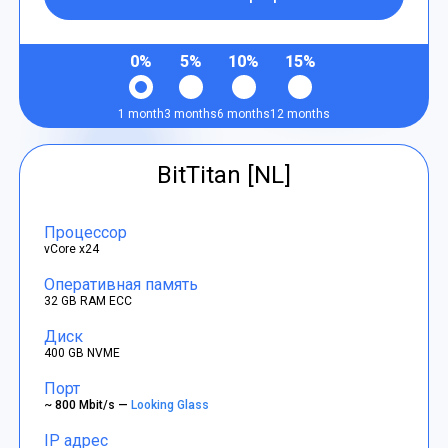
0%
5%
10%
15%
1 month
3 months
6 months
12 months
BitTitan [NL]
Процессор
vCore x24
Оперативная память
32 GB RAM ECC
Диск
400 GB NVME
Порт
~ 800 Mbit/s —
Looking Glass
IP адрес