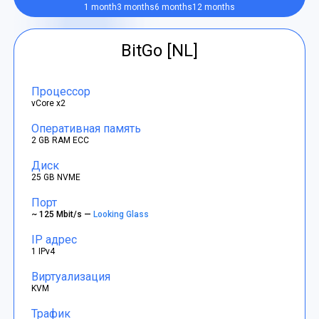
1 month
3 months
6 months
12 months
BitGo [NL]
Процессор
vCore x2
Оперативная память
2 GB RAM ECC
Диск
25 GB NVME
Порт
~ 125 Mbit/s —
Looking Glass
IP адрес
1 IPv4
Виртуализация
KVM
Трафик