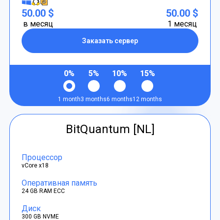
50.00 $
50.00 $
в месяц
1 месяц
Заказать сервер
0%
5%
10%
15%
1 month
3 months
6 months
12 months
BitQuantum [NL]
Процессор
vCore x18
Оперативная память
24 GB RAM ECC
Диск
300 GB NVME