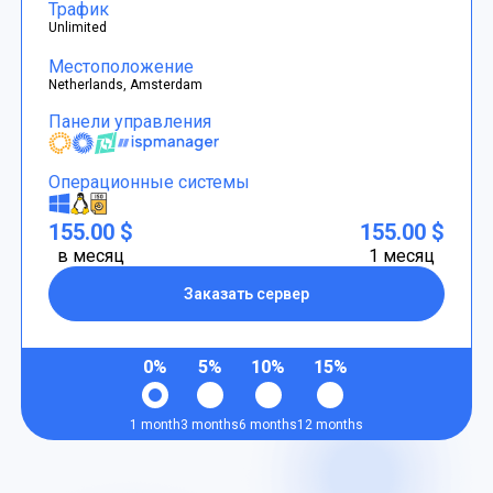
Трафик
Unlimited
Местоположение
Netherlands, Amsterdam
Панели управления
Операционные системы
155.00 $
155.00 $
в месяц
1 месяц
Заказать сервер
0%
5%
10%
15%
1 month
3 months
6 months
12 months