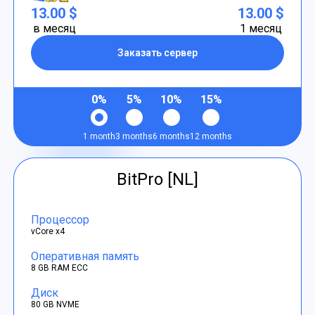
13.00 $
13.00 $
в месяц
1 месяц
Заказать сервер
0%
5%
10%
15%
1 month
3 months
6 months
12 months
BitPro [NL]
Процессор
vCore x4
Оперативная память
8 GB RAM ECC
Диск
80 GB NVME