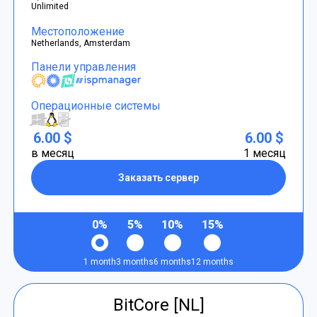
Unlimited
Местоположение
Netherlands, Amsterdam
Панели управления
Операционные системы
6.00 $
6.00 $
в месяц
1 месяц
Заказать сервер
0%
5%
10%
15%
1 month
3 months
6 months
12 months
BitCore [NL]