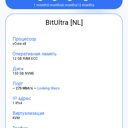
1 month
3 months
6 months
12 months
BitUltra [NL]
Процессор
vCore x8
Оперативная память
12 GB RAM ECC
Диск
150 GB NVME
Порт
~ 275 Mbit/s —
Looking Glass
IP адрес
1 IPv4
Виртуализация
KVM