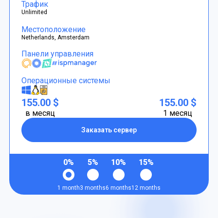
Трафик
Unlimited
Местоположение
Netherlands, Amsterdam
Панели управления
Операционные системы
155.00 $
155.00 $
в месяц
1 месяц
Заказать сервер
0%
5%
10%
15%
1 month
3 months
6 months
12 months