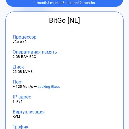
1 month
3 months
6 months
12 months
BitGo [NL]
Процессор
vCore x2
Оперативная память
2 GB RAM ECC
Диск
25 GB NVME
Порт
~ 125 Mbit/s —
Looking Glass
IP адрес
1 IPv4
Виртуализация
KVM
Трафик