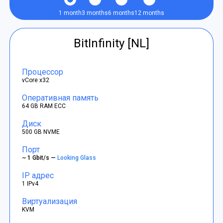
1 month
3 months
6 months
12 months
BitInfinity [NL]
Процессор
vCore x32
Оперативная память
64 GB RAM ECC
Диск
500 GB NVME
Порт
~ 1 Gbit/s —
Looking Glass
IP адрес
1 IPv4
Виртуализация
KVM