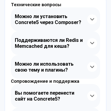
Технические вопросы
Можно ли установить
Concrete5 через Composer?
Да, все VPS поддерживают Composer 2, и
вы можете установить Concrete5 через CLI
Поддерживаются ли Redis и
или вручную.
Memcached для кеша?
Да, вы можете использовать Redis,
Memcached, Opcache и настроить
Можно ли использовать
кеширование под потребности Concrete5.
свою тему и плагины?
Сопровождение и поддержка
Да, VPS не ограничивает вашу CMS. Вы
можете устанавливать любые кастомные
темы, блоки и расширения без
Вы помогаете перенести
ограничений.
сайт на Concrete5?
Да, мы помогаем перенести сайт, базу