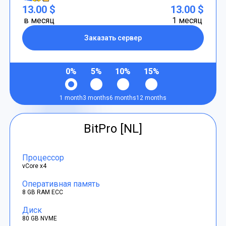
13.00 $
13.00 $
в месяц
1 месяц
Заказать сервер
0%
5%
10%
15%
1 month
3 months
6 months
12 months
BitPro [NL]
Процессор
vCore x4
Оперативная память
8 GB RAM ECC
Диск
80 GB NVME