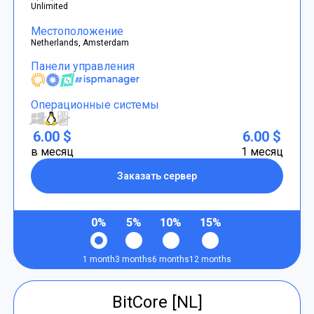
Unlimited
Местоположение
Netherlands, Amsterdam
Панели управления
Операционные системы
6.00 $
6.00 $
в месяц
1 месяц
Заказать сервер
0%
5%
10%
15%
1 month
3 months
6 months
12 months
BitCore [NL]