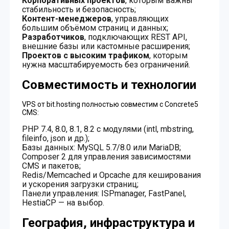
Корпоративных проектов
, которым важны
стабильность и безопасность;
Контент-менеджеров
, управляющих
большим объёмом страниц и данных;
Разработчиков
, подключающих REST API,
внешние базы или кастомные расширения;
Проектов с высоким трафиком
, которым
нужна масштабируемость без ограничений.
Совместимость и технологии
VPS от bit.hosting полностью совместим с Concrete5
CMS:
PHP 7.4, 8.0, 8.1, 8.2 с модулями (intl, mbstring,
fileinfo, json и др.);
Базы данных: MySQL 5.7/8.0 или MariaDB;
Composer 2 для управления зависимостями
CMS и пакетов;
Redis/Memcached и Opcache для кеширования
и ускорения загрузки страниц;
Панели управления: ISPmanager, FastPanel,
HestiaCP — на выбор.
География, инфраструктура и