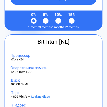
0%
5%
10%
15%
1 month
3 months
6 months
12 months
BitTitan [NL]
Процессор
vCore x24
Оперативная память
32 GB RAM ECC
Диск
400 GB NVME
Порт
~ 800 Mbit/s —
Looking Glass
IP адрес