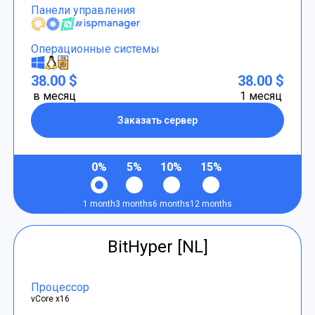
Панели управления
Операционные системы
38.00 $
38.00 $
в месяц
1 месяц
Заказать сервер
0%
5%
10%
15%
1 month
3 months
6 months
12 months
BitHyper [NL]
Процессор
vCore x16