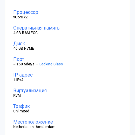
Процессор
vCore x2
Оперативная память
4 GB RAM ECC
Диск
40 GB NVME
Порт
~ 150 Mbit/s —
Looking Glass
IP адрес
1 IPv4
Виртуализация
KVM
Трафик
Unlimited
Местоположение
Netherlands, Amsterdam