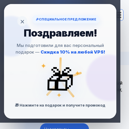
×
🎉
СПЕЦИАЛЬНОЕ ПРЕДЛОЖЕНИЕ
Поздравляем!
АРЕНДА
Мы подготовили для вас персональный
подарок —
Скидка 10% на любой VPS!
VPS СЕРВЕРОВ
🎁
✦
ДЛЯ CONCRETE5
✦
Производительный VPS-хостинг, оптимизированный
для Concrete5 CMS. Установка, root-доступ, Composer,
✦
кеширование, безопасность и поддержка 24/7.
🎁 Нажмите на подарок и получите промокод