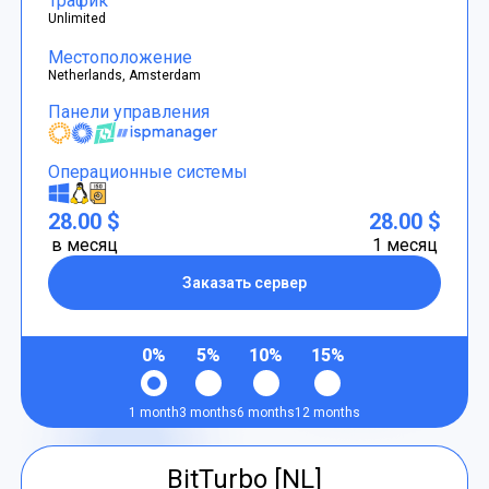
Трафик
Unlimited
Местоположение
Netherlands, Amsterdam
Панели управления
Операционные системы
28.00 $
28.00 $
в месяц
1 месяц
Заказать сервер
0%
5%
10%
15%
1 month
3 months
6 months
12 months
BitTurbo [NL]