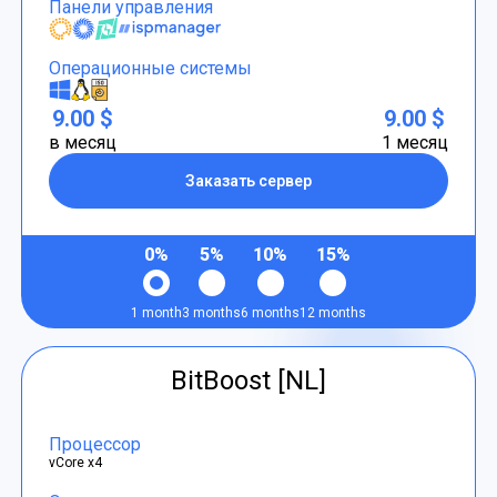
Панели управления
Операционные системы
9.00 $
9.00 $
в месяц
1 месяц
Заказать сервер
0%
5%
10%
15%
1 month
3 months
6 months
12 months
BitBoost [NL]
Процессор
vCore x4