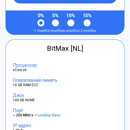
0%
5%
10%
15%
1 month
3 months
6 months
12 months
BitMax [NL]
Процессор
vCore x6
Оперативная память
10 GB RAM ECC
Диск
100 GB NVME
Порт
~ 250 Mbit/s —
Looking Glass
IP адрес