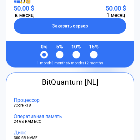
50.00 $
50.00 $
в месяц
1 месяц
Заказать сервер
0%
5%
10%
15%
1 month
3 months
6 months
12 months
BitQuantum [NL]
Процессор
vCore x18
Оперативная память
24 GB RAM ECC
Диск
300 GB NVME