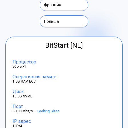
Франция
Польша
BitStart [NL]
Процессор
vCore x1
Оперативная память
1 GB RAM ECC
Диск
15 GB NVME
Порт
~ 100 Mbit/s —
Looking Glass
IP адрес
1 IPv4