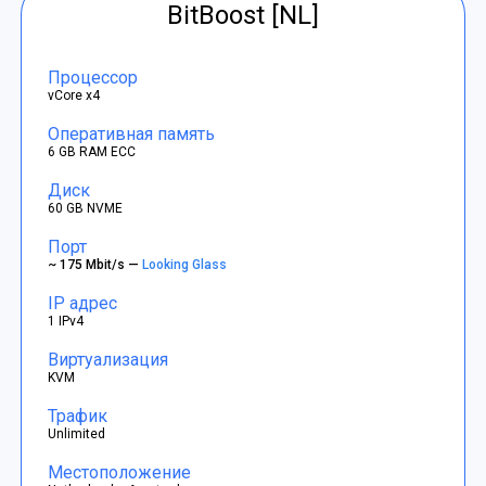
BitBoost [NL]
Процессор
vCore x4
Оперативная память
6 GB RAM ECC
Диск
60 GB NVME
Порт
~ 175 Mbit/s —
Looking Glass
IP адрес
1 IPv4
Виртуализация
KVM
Трафик
Unlimited
Местоположение