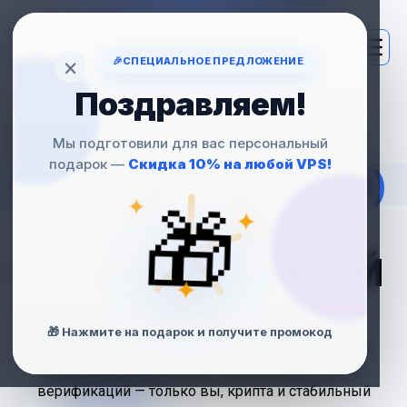
×
🎉
СПЕЦИАЛЬНОЕ ПРЕДЛОЖЕНИЕ
Поздравляем!
VPS ЗА
Мы подготовили для вас персональный
подарок —
Скидка 10% на любой VPS!
BINANCE COIN (BNB)
✦
🎁
✦
— БЫСТРЫЙ
СЕРВЕР С ОПЛАТОЙ
✦
В КРИПТЕ
🎁 Нажмите на подарок и получите промокод
Арендуйте VPS и оплачивайте через Binance Coin
(BNB) в сети BEP20. Без комиссий банков, без
верификаций — только вы, крипта и стабильный