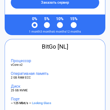
Заказать сервер
0%
5%
10%
15%
1 month
3 months
6 months
12 months
BitGo [NL]
Процессор
vCore x2
Оперативная память
2 GB RAM ECC
Диск
25 GB NVME
Порт
~ 125 Mbit/s —
Looking Glass