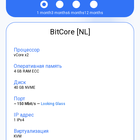
1 month
3 months
6 months
12 months
BitCore [NL]
Процессор
vCore x2
Оперативная память
4 GB RAM ECC
Диск
40 GB NVME
Порт
~ 150 Mbit/s —
Looking Glass
IP адрес
1 IPv4
Виртуализация
KVM