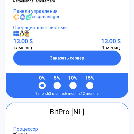
Netherlands, Amsterdam
Панели управления
Операционные системы
13.00 $
13.00 $
в месяц
1 месяц
Заказать сервер
0%
5%
10%
15%
1 month
3 months
6 months
12 months
BitPro [NL]
Процессор
vCore x4