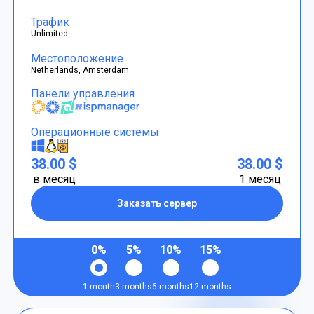
Трафик
Unlimited
Местоположение
Netherlands, Amsterdam
Панели управления
Операционные системы
38.00 $
38.00 $
в месяц
1 месяц
Заказать сервер
0%
5%
10%
15%
1 month
3 months
6 months
12 months