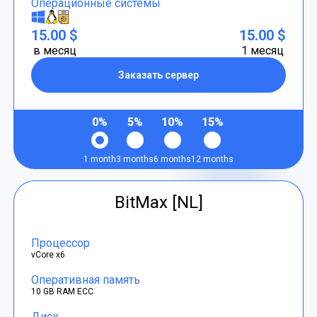
Операционные системы
15.00 $
15.00 $
в месяц
1 месяц
Заказать сервер
0%
5%
10%
15%
1 month
3 months
6 months
12 months
BitMax [NL]
Процессор
vCore x6
Оперативная память
10 GB RAM ECC
Диск