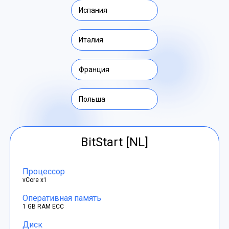
Испания
Италия
Франция
Польша
BitStart [NL]
Процессор
vCore x1
Оперативная память
1 GB RAM ECC
Диск