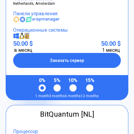
Netherlands, Amsterdam
Панели управления
Операционные системы
50.00 $
50.00 $
в месяц
1 месяц
Заказать сервер
0%
5%
10%
15%
1 month
3 months
6 months
12 months
BitQuantum [NL]
Процессор