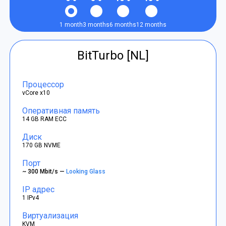
1 month
3 months
6 months
12 months
BitTurbo [NL]
Процессор
vCore x10
Оперативная память
14 GB RAM ECC
Диск
170 GB NVME
Порт
~ 300 Mbit/s —
Looking Glass
IP адрес
1 IPv4
Виртуализация
KVM