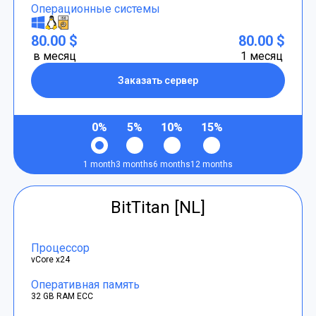
Операционные системы
80.00 $
80.00 $
в месяц
1 месяц
Заказать сервер
0%
5%
10%
15%
1 month
3 months
6 months
12 months
BitTitan [NL]
Процессор
vCore x24
Оперативная память
32 GB RAM ECC