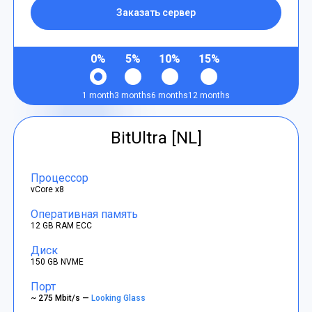
Заказать сервер
0%
5%
10%
15%
1 month
3 months
6 months
12 months
BitUltra [NL]
Процессор
vCore x8
Оперативная память
12 GB RAM ECC
Диск
150 GB NVME
Порт
~ 275 Mbit/s —
Looking Glass