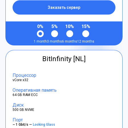
Заказать сервер
0%
5%
10%
15%
1 month
3 months
6 months
12 months
BitInfinity [NL]
Процессор
vCore x32
Оперативная память
64 GB RAM ECC
Диск
500 GB NVME
Порт
~ 1 Gbit/s —
Looking Glass