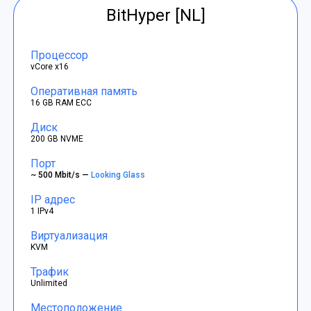
BitHyper [NL]
Процессор
vCore x16
Оперативная память
16 GB RAM ECC
Диск
200 GB NVME
Порт
~ 500 Mbit/s —
Looking Glass
IP адрес
1 IPv4
Виртуализация
KVM
Трафик
Unlimited
Местоположение