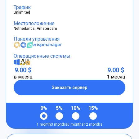
Трафик
Unlimited
Местоположение
Netherlands, Amsterdam
Панели управления
Операционные системы
9.00 $
9.00 $
в месяц
1 месяц
Заказать сервер
0%
5%
10%
15%
1 month
3 months
6 months
12 months