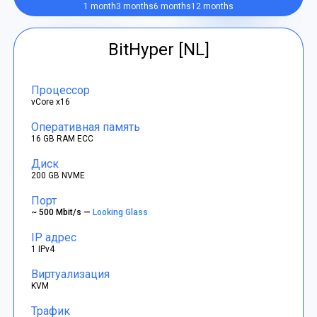
1 month
3 months
6 months
12 months
BitHyper [NL]
Процессор
vCore x16
Оперативная память
16 GB RAM ECC
Диск
200 GB NVME
Порт
~ 500 Mbit/s —
Looking Glass
IP адрес
1 IPv4
Виртуализация
KVM
Трафик