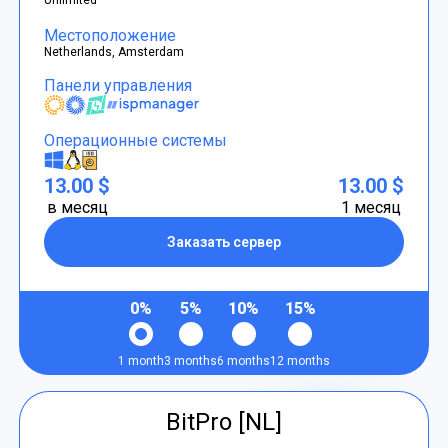
Местоположение
Netherlands, Amsterdam
Панели управления
Операционные системы
13.00 $
13.00 $
в месяц
1 месяц
Заказать сервер
0%
5%
10%
15%
1 month
3 months
6 months
12 months
BitPro [NL]