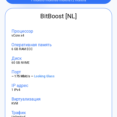
1 month
3 months
6 months
12 months
BitBoost [NL]
Процессор
vCore x4
Оперативная память
6 GB RAM ECC
Диск
60 GB NVME
Порт
~ 175 Mbit/s —
Looking Glass
IP адрес
1 IPv4
Виртуализация
KVM
Трафик
Unlimited