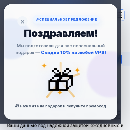
×
🎉
СПЕЦИАЛЬНОЕ ПРЕДЛОЖЕНИЕ
Поздравляем!
VPS С
Мы подготовили для вас персональный
подарок —
Скидка 10% на любой VPS!
АВТОМАТИЧЕСКИМ
✦
🎁
РЕЗЕРВНЫМ
✦
КОПИРОВАНИЕМ
✦
— БЕЗОПАСНОСТЬ
🎁 Нажмите на подарок и получите промокод
НА ПЕРВОМ МЕСТЕ
Ваши данные под надёжной защитой: ежедневные и