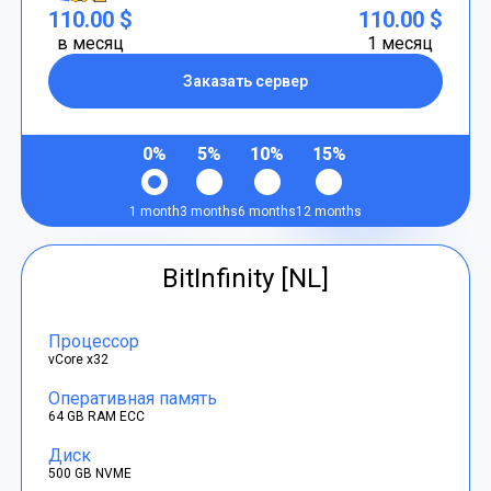
110.00 $
110.00 $
в месяц
1 месяц
Заказать сервер
0%
5%
10%
15%
1 month
3 months
6 months
12 months
BitInfinity [NL]
Процессор
vCore x32
Оперативная память
64 GB RAM ECC
Диск
500 GB NVME