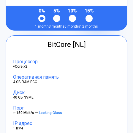
0%
5%
10%
15%
1 month
3 months
6 months
12 months
BitCore [NL]
Процессор
vCore x2
Оперативная память
4 GB RAM ECC
Диск
40 GB NVME
Порт
~ 150 Mbit/s —
Looking Glass
IP адрес
1 IPv4