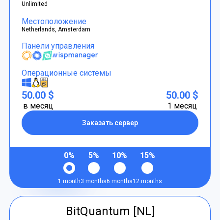
Unlimited
Местоположение
Netherlands, Amsterdam
Панели управления
Операционные системы
50.00 $
50.00 $
в месяц
1 месяц
Заказать сервер
0%
5%
10%
15%
1 month
3 months
6 months
12 months
BitQuantum [NL]