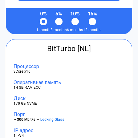
0%
5%
10%
15%
1 month
3 months
6 months
12 months
BitTurbo [NL]
Процессор
vCore x10
Оперативная память
14 GB RAM ECC
Диск
170 GB NVME
Порт
~ 300 Mbit/s —
Looking Glass
IP адрес
1 IPv4