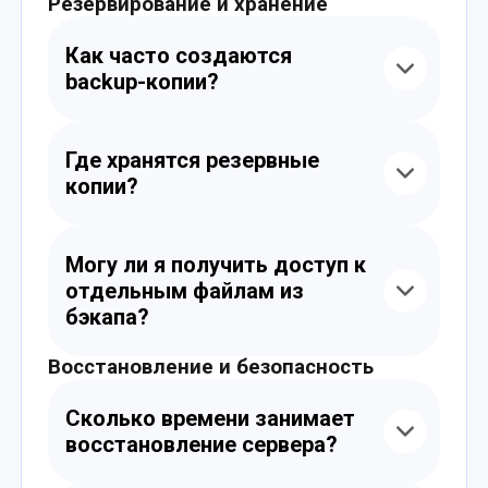
Резервирование и хранение
Как часто создаются
backup-копии?
По умолчанию — ежедневно ночью и раз в
неделю (воскресенье). Частоту можно
Где хранятся резервные
изменить в зависимости от тарифа или по
копии?
запросу.
Копии хранятся в зашифрованном виде на
удалённых серверах, защищённых от
Могу ли я получить доступ к
сбоев и не связанных с основным VPS.
отдельным файлам из
бэкапа?
Восстановление и безопасность
Да. Мы можем предоставить вам копию
конкретной директории или файла из
определённого дня по запросу.
Сколько времени занимает
восстановление сервера?