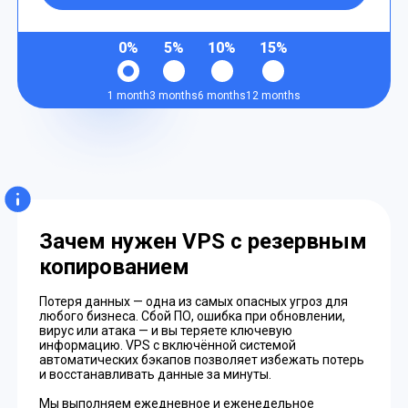
0%
5%
10%
15%
1 month
3 months
6 months
12 months
Зачем нужен VPS с резервным
копированием
Потеря данных — одна из самых опасных угроз для
любого бизнеса. Сбой ПО, ошибка при обновлении,
вирус или атака — и вы теряете ключевую
информацию. VPS с включённой системой
автоматических бэкапов позволяет избежать потерь
и восстанавливать данные за минуты.
Мы выполняем ежедневное и еженедельное