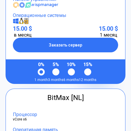
Операционные системы
15.00 $
15.00 $
в месяц
1 месяц
Заказать сервер
0%
5%
10%
15%
1 month
3 months
6 months
12 months
BitMax [NL]
Процессор
vCore x6
Оперативная память