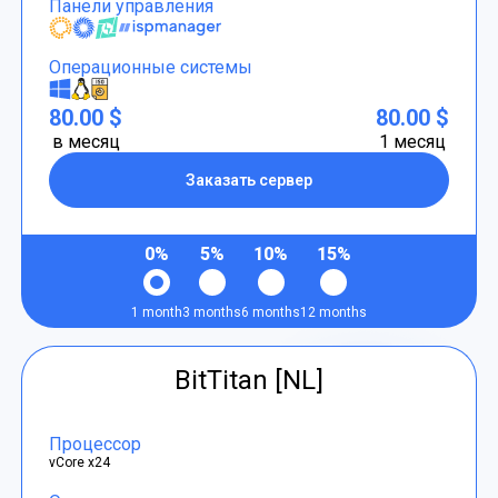
Панели управления
Операционные системы
80.00 $
80.00 $
в месяц
1 месяц
Заказать сервер
0%
5%
10%
15%
1 month
3 months
6 months
12 months
BitTitan [NL]
Процессор
vCore x24