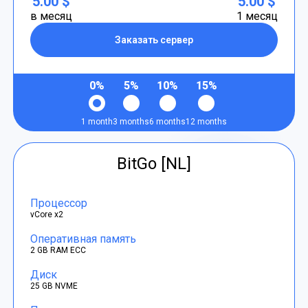
5.00 $
5.00 $
в месяц
1 месяц
Заказать сервер
0%
5%
10%
15%
1 month
3 months
6 months
12 months
BitGo [NL]
Процессор
vCore x2
Оперативная память
2 GB RAM ECC
Диск
25 GB NVME