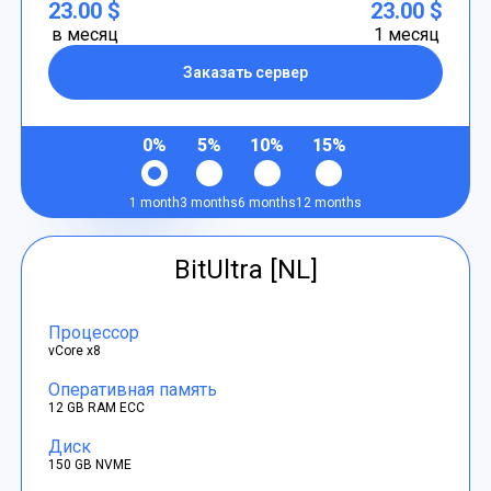
23.00 $
23.00 $
в месяц
1 месяц
Заказать сервер
0%
5%
10%
15%
1 month
3 months
6 months
12 months
BitUltra [NL]
Процессор
vCore x8
Оперативная память
12 GB RAM ECC
Диск
150 GB NVME