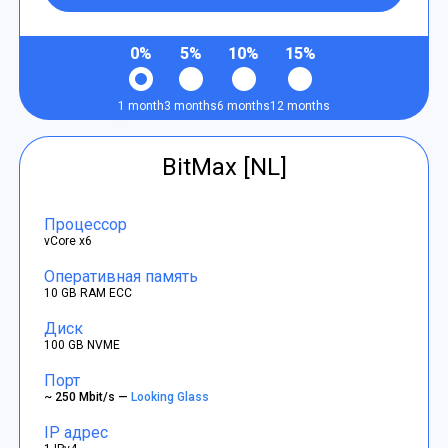
0%
5%
10%
15%
1 month
3 months
6 months
12 months
BitMax [NL]
Процессор
vCore x6
Оперативная память
10 GB RAM ECC
Диск
100 GB NVME
Порт
~ 250 Mbit/s —
Looking Glass
IP адрес