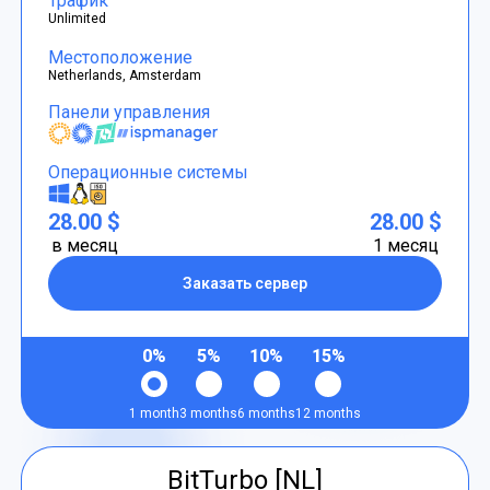
Трафик
Unlimited
Местоположение
Netherlands, Amsterdam
Панели управления
Операционные системы
28.00 $
28.00 $
в месяц
1 месяц
Заказать сервер
0%
5%
10%
15%
1 month
3 months
6 months
12 months
BitTurbo [NL]