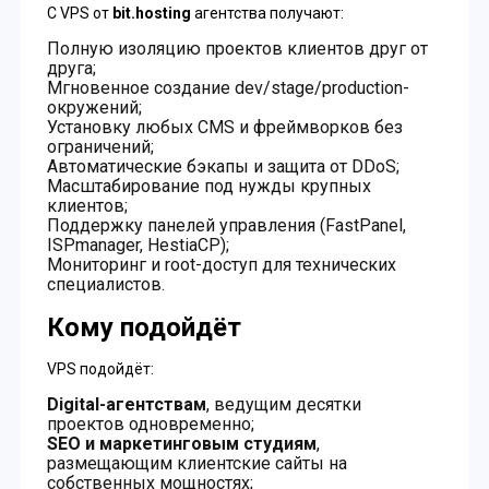
С VPS от
bit.hosting
агентства получают:
Полную изоляцию проектов клиентов друг от
друга;
Мгновенное создание dev/stage/production-
окружений;
Установку любых CMS и фреймворков без
ограничений;
Автоматические бэкапы и защита от DDoS;
Масштабирование под нужды крупных
клиентов;
Поддержку панелей управления (FastPanel,
ISPmanager, HestiaCP);
Мониторинг и root-доступ для технических
специалистов.
Кому подойдёт
VPS подойдёт:
Digital-агентствам
, ведущим десятки
проектов одновременно;
SEO и маркетинговым студиям
,
размещающим клиентские сайты на
собственных мощностях;