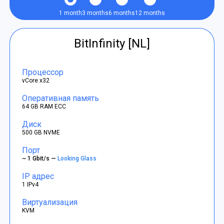
1 month
3 months
6 months
12 months
BitInfinity [NL]
Процессор
vCore x32
Оперативная память
64 GB RAM ECC
Диск
500 GB NVME
Порт
~ 1 Gbit/s —
Looking Glass
IP адрес
1 IPv4
Виртуализация
KVM