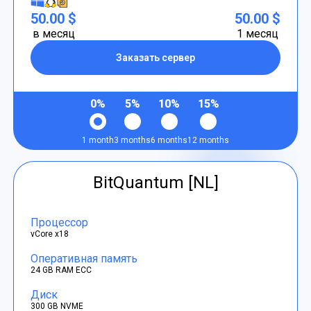
50.00 $
50.00 $
в месяц
1 месяц
Заказать сервер
0%
5%
10%
15%
1 month
3 months
6 months
12 months
BitQuantum [NL]
Процессор
vCore x18
Оперативная память
24 GB RAM ECC
Диск
300 GB NVME