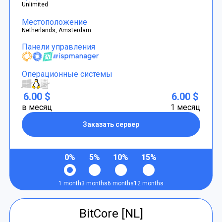
Unlimited
Местоположение
Netherlands, Amsterdam
Панели управления
Операционные системы
6.00 $
6.00 $
в месяц
1 месяц
Заказать сервер
0%
5%
10%
15%
1 month
3 months
6 months
12 months
BitCore [NL]