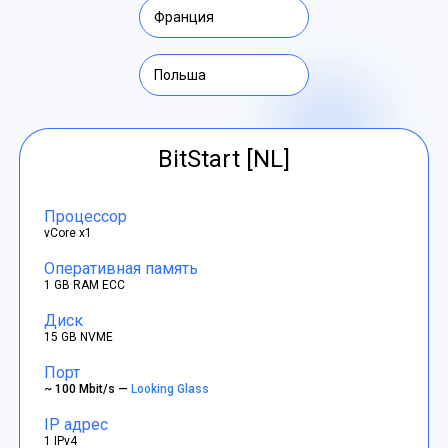
Франция
Польша
BitStart [NL]
Процессор
vCore x1
Оперативная память
1 GB RAM ECC
Диск
15 GB NVME
Порт
~ 100 Mbit/s —
Looking Glass
IP адрес
1 IPv4