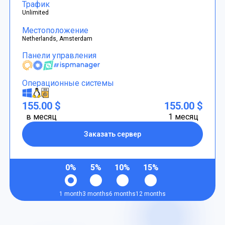
Трафик
Unlimited
Местоположение
Netherlands, Amsterdam
Панели управления
Операционные системы
155.00 $
155.00 $
в месяц
1 месяц
Заказать сервер
0%
5%
10%
15%
1 month
3 months
6 months
12 months