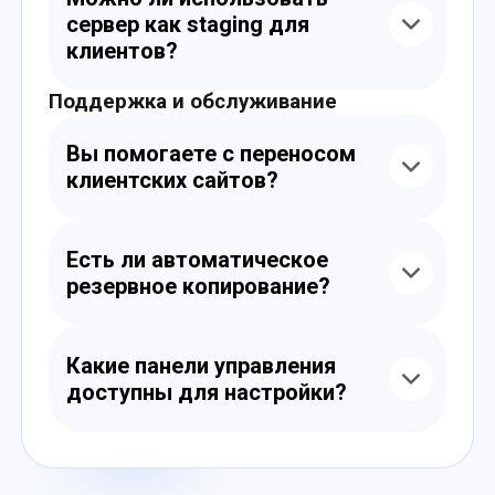
другими популярными решениями.
сервер как staging для
клиентов?
Поддержка и обслуживание
Конечно. Вы можете развернуть dev и
staging-среду с раздельными доменами,
БД и правами доступа.
Вы помогаете с переносом
клиентских сайтов?
Да, мы перенесём сайты и базы данных,
настроим домены и SSL по вашему
Есть ли автоматическое
запросу.
резервное копирование?
Да, можно настроить ежедневные,
недельные или пользовательские бэкапы
Какие панели управления
сайта, базы и конфигурации.
доступны для настройки?
Вы можете выбрать FastPanel, HestiaCP,
ISPmanager или полностью ручное
управление через SSH.