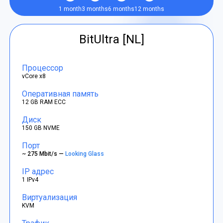
1 month
3 months
6 months
12 months
BitUltra [NL]
Процессор
vCore x8
Оперативная память
12 GB RAM ECC
Диск
150 GB NVME
Порт
~ 275 Mbit/s —
Looking Glass
IP адрес
1 IPv4
Виртуализация
KVM