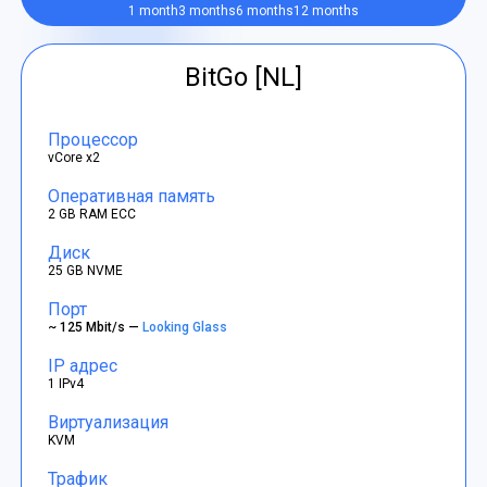
1 month
3 months
6 months
12 months
BitGo [NL]
Процессор
vCore x2
Оперативная память
2 GB RAM ECC
Диск
25 GB NVME
Порт
~ 125 Mbit/s —
Looking Glass
IP адрес
1 IPv4
Виртуализация
KVM
Трафик