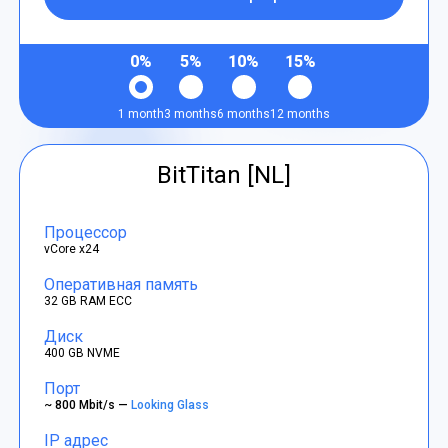
0%
5%
10%
15%
1 month
3 months
6 months
12 months
BitTitan [NL]
Процессор
vCore x24
Оперативная память
32 GB RAM ECC
Диск
400 GB NVME
Порт
~ 800 Mbit/s —
Looking Glass
IP адрес