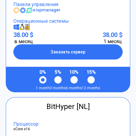
Панели управления
Операционные системы
38.00 $
38.00 $
в месяц
1 месяц
Заказать сервер
0%
5%
10%
15%
1 month
3 months
6 months
12 months
BitHyper [NL]
Процессор
vCore x16