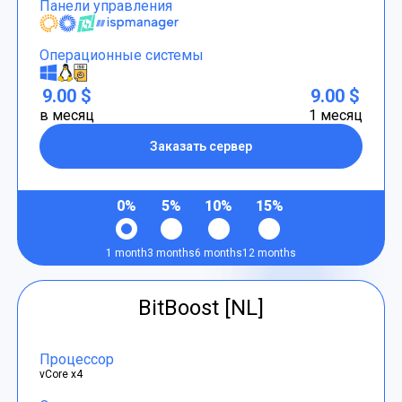
Панели управления
Операционные системы
9.00 $
9.00 $
в месяц
1 месяц
Заказать сервер
0%
5%
10%
15%
1 month
3 months
6 months
12 months
BitBoost [NL]
Процессор
vCore x4