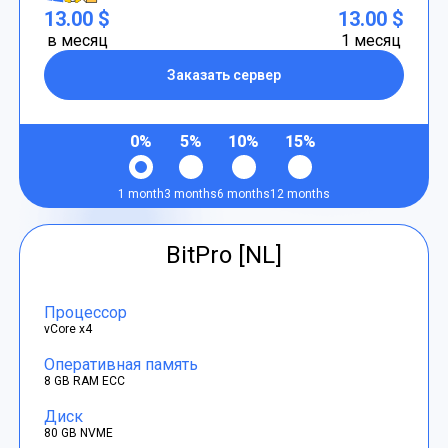
13.00 $
13.00 $
в месяц
1 месяц
Заказать сервер
0%
5%
10%
15%
1 month
3 months
6 months
12 months
BitPro [NL]
Процессор
vCore x4
Оперативная память
8 GB RAM ECC
Диск
80 GB NVME