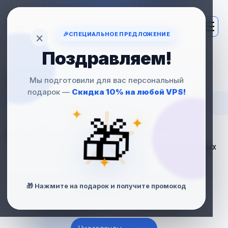
×
🎉
СПЕЦИАЛЬНОЕ ПРЕДЛОЖЕНИЕ
Поздравляем!
АРЕНДА
Мы подготовили для вас персональный
подарок —
Скидка 10% на любой VPS!
VPS СЕРВЕРОВ
✦
🎁
ДЛЯ АГЕНТСТВА
✦
Идеальное решение для веб-студий, маркетинговых
и digital-агентств: изолированные проекты, root-
✦
доступ, масштабируемость и поддержка 24/7.
🎁 Нажмите на подарок и получите промокод