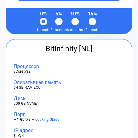
0%
5%
10%
15%
1 month
3 months
6 months
12 months
BitInfinity [NL]
Процессор
vCore x32
Оперативная память
64 GB RAM ECC
Диск
500 GB NVME
Порт
~ 1 Gbit/s —
Looking Glass
IP адрес
1 IPv4