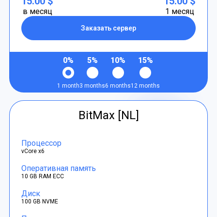
15.00 $
15.00 $
в месяц
1 месяц
Заказать сервер
0%
5%
10%
15%
1 month
3 months
6 months
12 months
BitMax [NL]
Процессор
vCore x6
Оперативная память
10 GB RAM ECC
Диск
100 GB NVME