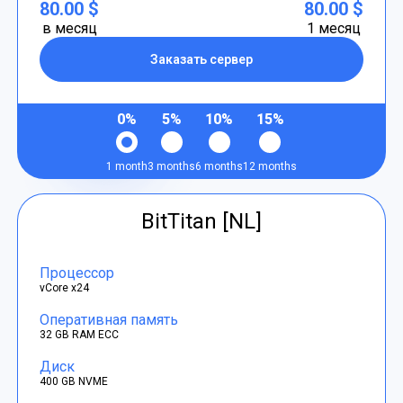
80.00 $
80.00 $
в месяц
1 месяц
Заказать сервер
0%
5%
10%
15%
1 month
3 months
6 months
12 months
BitTitan [NL]
Процессор
vCore x24
Оперативная память
32 GB RAM ECC
Диск
400 GB NVME