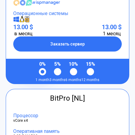
Операционные системы
13.00 $
13.00 $
в месяц
1 месяц
Заказать сервер
0%
5%
10%
15%
1 month
3 months
6 months
12 months
BitPro [NL]
Процессор
vCore x4
Оперативная память