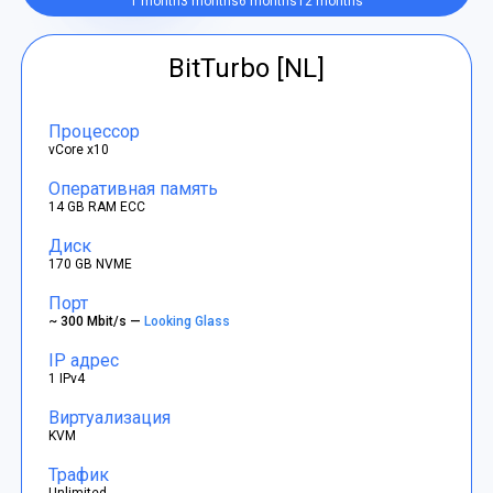
1 month
3 months
6 months
12 months
BitTurbo [NL]
Процессор
vCore x10
Оперативная память
14 GB RAM ECC
Диск
170 GB NVME
Порт
~ 300 Mbit/s —
Looking Glass
IP адрес
1 IPv4
Виртуализация
KVM
Трафик
Unlimited