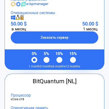
Операционные системы
50.00 $
50.00 $
в месяц
1 месяц
Заказать сервер
0%
5%
10%
15%
1 month
3 months
6 months
12 months
BitQuantum [NL]
Процессор
vCore x18
Оперативная память