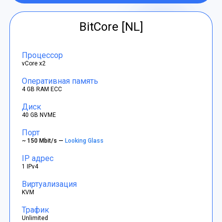
BitCore [NL]
Процессор
vCore x2
Оперативная память
4 GB RAM ECC
Диск
40 GB NVME
Порт
~ 150 Mbit/s —
Looking Glass
IP адрес
1 IPv4
Виртуализация
KVM
Трафик
Unlimited