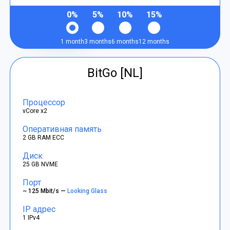
0%
5%
10%
15%
1 month
3 months
6 months
12 months
BitGo [NL]
Процессор
vCore x2
Оперативная память
2 GB RAM ECC
Диск
25 GB NVME
Порт
~ 125 Mbit/s —
Looking Glass
IP адрес
1 IPv4