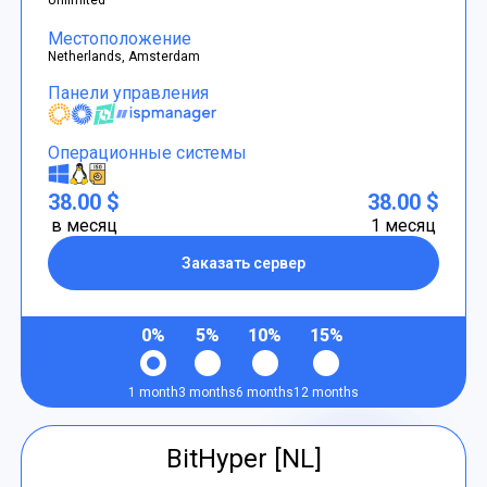
Местоположение
Netherlands, Amsterdam
Панели управления
Операционные системы
38.00 $
38.00 $
в месяц
1 месяц
Заказать сервер
0%
5%
10%
15%
1 month
3 months
6 months
12 months
BitHyper [NL]