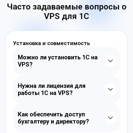
Часто задаваемые вопросы о
VPS для 1С
Установка и совместимость
Можно ли установить 1С на
VPS?
Да. Мы предоставляем VPS с Windows
Server или Linux, на которые можно
Нужна ли лицензия для
установить любую редакцию
работы 1С на VPS?
1С:Предприятие, настроить SQL-базу и
RDP-доступ.
Да, вы можете использовать свою
лицензию 1С или арендовать через
Как обеспечить доступ
партнёров. VPS выступает как сервер, а
бухгалтеру и директору?
лицензии применяются по модели клиента.