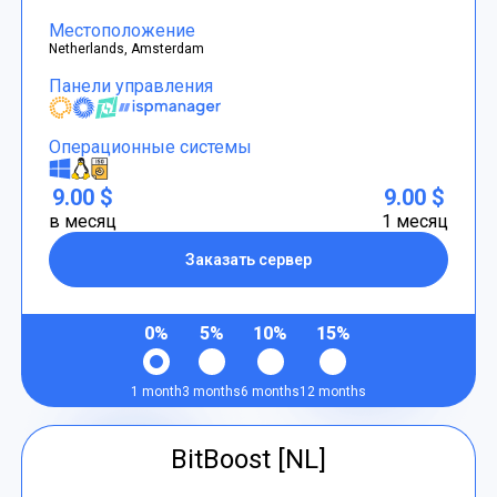
Местоположение
Netherlands, Amsterdam
Панели управления
Операционные системы
9.00 $
9.00 $
в месяц
1 месяц
Заказать сервер
0%
5%
10%
15%
1 month
3 months
6 months
12 months
BitBoost [NL]