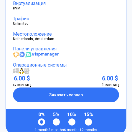
Виртуализация
KVM
Трафик
Unlimited
Местоположение
Netherlands, Amsterdam
Панели управления
Операционные системы
6.00 $
6.00 $
в месяц
1 месяц
Заказать сервер
0%
5%
10%
15%
1 month
3 months
6 months
12 months