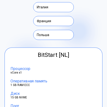
Италия
Франция
Польша
BitStart [NL]
Процессор
vCore x1
Оперативная память
1 GB RAM ECC
Диск
15 GB NVME
Порт