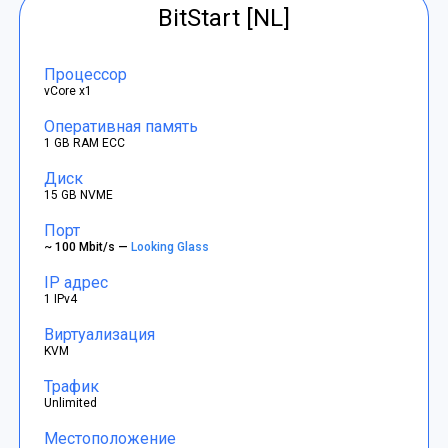
BitStart [NL]
Процессор
vCore x1
Оперативная память
1 GB RAM ECC
Диск
15 GB NVME
Порт
~ 100 Mbit/s —
Looking Glass
IP адрес
1 IPv4
Виртуализация
KVM
Трафик
Unlimited
Местоположение