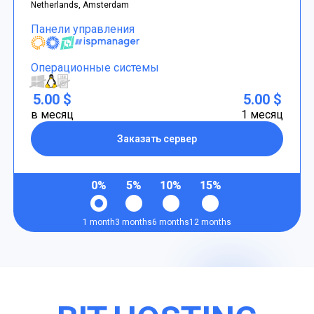
Netherlands, Amsterdam
Панели управления
Операционные системы
5.00 $
5.00 $
в месяц
1 месяц
Заказать сервер
0%
5%
10%
15%
1 month
3 months
6 months
12 months