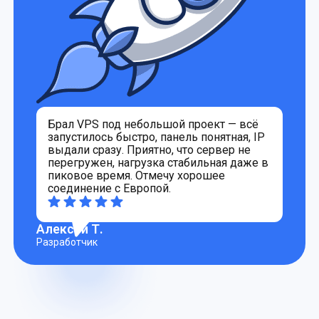
Брал VPS под небольшой проект — всё
П
запустилось быстро, панель понятная, IP
в
выдали сразу. Приятно, что сервер не
з
перегружен, нагрузка стабильная даже в
к
пиковое время. Отмечу хорошее
б
соединение с Европой.
—
Алексей Т.
Дм
Разработчик
Веб